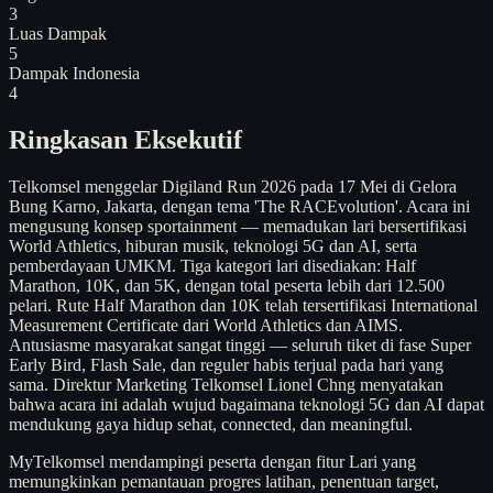
3
Luas Dampak
5
Dampak Indonesia
4
Ringkasan Eksekutif
Telkomsel menggelar Digiland Run 2026 pada 17 Mei di Gelora
Bung Karno, Jakarta, dengan tema 'The RACEvolution'. Acara ini
mengusung konsep sportainment — memadukan lari bersertifikasi
World Athletics, hiburan musik, teknologi 5G dan AI, serta
pemberdayaan UMKM. Tiga kategori lari disediakan: Half
Marathon, 10K, dan 5K, dengan total peserta lebih dari 12.500
pelari. Rute Half Marathon dan 10K telah tersertifikasi International
Measurement Certificate dari World Athletics dan AIMS.
Antusiasme masyarakat sangat tinggi — seluruh tiket di fase Super
Early Bird, Flash Sale, dan reguler habis terjual pada hari yang
sama. Direktur Marketing Telkomsel Lionel Chng menyatakan
bahwa acara ini adalah wujud bagaimana teknologi 5G dan AI dapat
mendukung gaya hidup sehat, connected, dan meaningful.
MyTelkomsel mendampingi peserta dengan fitur Lari yang
memungkinkan pemantauan progres latihan, penentuan target,