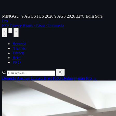
MINGGU, 9 AGUSTUS 2026
9 AGS 2026
32°C
Edisi Sore
Pro
FEED
berry
Bisnis · Pasar · Indonesia
Beranda
Analisis
Emiten
Brief
PRO
Beranda
Analisis
Emiten
Brief
PRO
Berlangganan Pro →