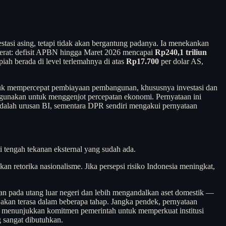
 asing, tetapi tidak akan bergantung padanya. Ia menekankan
g berat: defisit APBN hingga Maret 2026 mencapai
Rp240,1 triliun
ah berada di level terlemahnya di atas
Rp17.700
per dolar AS,
k mempercepat pembiayaan pembangunan, khususnya investasi dan
digunakan untuk menggenjot percepatan ekonomi. Pernyataan ini
alah urusan BI, sementara DPR sendiri mengakui pernyataan
di tengah tekanan eksternal yang sudah ada.
an retorika nasionalisme. Jika persepsi risiko Indonesia meningkat,
n pada utang luar negeri dan lebih mengandalkan aset domestik —
n akan terasa dalam beberapa tahap. Jangka pendek, pernyataan
 menunjukkan komitmen pemerintah untuk memperkuat institusi
g sangat dibutuhkan.