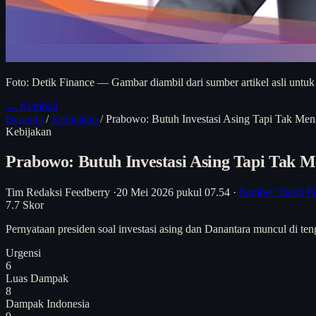
Foto: Detik Finance — Gambar diambil dari sumber artikel asli untuk
← Kembali
Beranda
/
Kebijakan
/
Prabowo: Butuh Investasi Asing Tapi Tak Me
Kebijakan
Prabowo: Butuh Investasi Asing Tapi Tak 
Tim Redaksi Feedberry
·
20 Mei 2026 pukul 07.54
·
Sumber: Detik F
7.7
Skor
Pernyataan presiden soal investasi asing dan Danantara muncul di ten
Urgensi
6
Luas Dampak
8
Dampak Indonesia