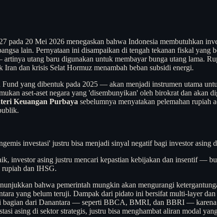
da 20 Mei 2026 menegaskan bahwa Indonesia membutuhkan investasi
 bangsa lain. Pernyataan ini disampaikan di tengah tekanan fiskal yan
artinya utang baru digunakan untuk membayar bunga utang lama. Rupi
ik Iran dan krisis Selat Hormuz menambah beban subsidi energi.
und yang dibentuk pada 2025 — akan menjadi instrumen utama untu
emukan aset-aset negara yang 'disembunyikan' oleh birokrat dan akan 
teri Keuangan Purbaya
sebelumnya menyatakan pelemahan rupiah ad
ublik.
gemis investasi' justru bisa menjadi sinyal negatif bagi investor asing 
k, investor asing justru mencari kepastian kebijakan dan insentif — buk
a rupiah dan IHSG.
menunjukkan bahwa pemerintah mungkin akan mengurangi ketergantunga
ara yang belum teruji. Dampak dari pidato ini bersifat multi-layer da
adi bagian dari Danantara — seperti BBCA, BMRI, dan BBRI — karena
asi asing di sektor strategis, justru bisa menghambat aliran modal yan