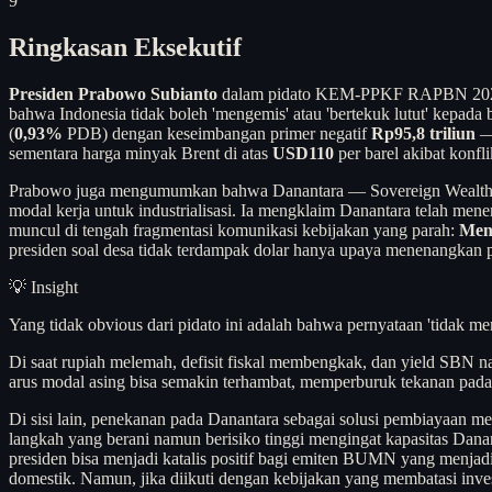
9
Ringkasan Eksekutif
Presiden Prabowo Subianto
dalam pidato KEM-PPKF RAPBN 2027 pa
bahwa Indonesia tidak boleh 'mengemis' atau 'bertekuk lutut' kepada
(
0,93%
PDB) dengan keseimbangan primer negatif
Rp95,8 triliun
— 
sementara harga minyak Brent di atas
USD110
per barel akibat konfl
Prabowo juga mengumumkan bahwa Danantara — Sovereign Wealth F
modal kerja untuk industrialisasi. Ia mengklaim Danantara telah men
muncul di tengah fragmentasi komunikasi kebijakan yang parah:
Men
presiden soal desa tidak terdampak dolar hanya upaya menenangkan p
💡 Insight
Yang tidak obvious dari pidato ini adalah bahwa pernyataan 'tidak men
Di saat rupiah melemah, defisit fiskal membengkak, dan yield SBN nai
arus modal asing bisa semakin terhambat, memperburuk tekanan pad
Di sisi lain, penekanan pada Danantara sebagai solusi pembiayaan 
langkah yang berani namun berisiko tinggi mengingat kapasitas Danant
presiden bisa menjadi katalis positif bagi emiten BUMN yang menj
domestik. Namun, jika diikuti dengan kebijakan yang membatasi invest