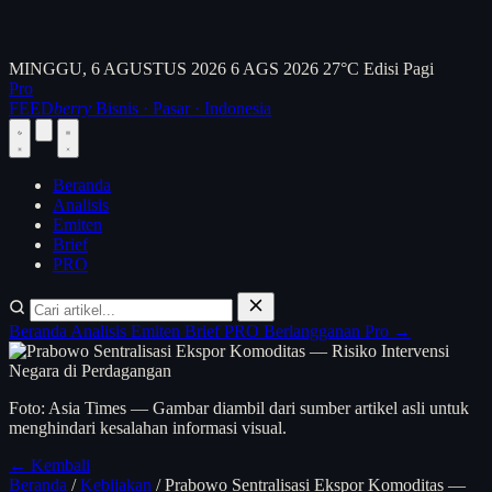
MINGGU, 6 AGUSTUS 2026
6 AGS 2026
27°C
Edisi Pagi
Pro
FEED
berry
Bisnis · Pasar · Indonesia
Beranda
Analisis
Emiten
Brief
PRO
Beranda
Analisis
Emiten
Brief
PRO
Berlangganan Pro →
Foto: Asia Times — Gambar diambil dari sumber artikel asli untuk
menghindari kesalahan informasi visual.
← Kembali
Beranda
/
Kebijakan
/
Prabowo Sentralisasi Ekspor Komoditas —