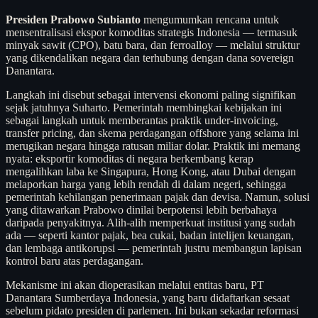
Presiden Prabowo Subianto
mengumumkan rencana untuk
mensentralisasi ekspor komoditas strategis Indonesia — termasuk
minyak sawit (CPO), batu bara, dan ferroalloy — melalui struktur
yang dikendalikan negara dan terhubung dengan dana sovereign
Danantara.
Langkah ini disebut sebagai intervensi ekonomi paling signifikan
sejak jatuhnya Suharto. Pemerintah membingkai kebijakan ini
sebagai langkah untuk memberantas praktik under-invoicing,
transfer pricing, dan skema perdagangan offshore yang selama ini
merugikan negara hingga ratusan miliar dolar. Praktik ini memang
nyata: eksportir komoditas di negara berkembang kerap
mengalihkan laba ke Singapura, Hong Kong, atau Dubai dengan
melaporkan harga yang lebih rendah di dalam negeri, sehingga
pemerintah kehilangan penerimaan pajak dan devisa. Namun, solusi
yang ditawarkan Prabowo dinilai berpotensi lebih berbahaya
daripada penyakitnya. Alih-alih memperkuat institusi yang sudah
ada — seperti kantor pajak, bea cukai, badan intelijen keuangan,
dan lembaga antikorupsi — pemerintah justru membangun lapisan
kontrol baru atas perdagangan.
Mekanisme ini akan dioperasikan melalui entitas baru, PT
Danantara Sumberdaya Indonesia, yang baru didaftarkan sesaat
sebelum pidato presiden di parlemen. Ini bukan sekadar reformasi