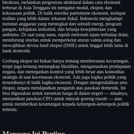
birokrasi, melainkan pergeseran struktural dalam cara ekonomi
terbesar di Asia Tenggara ini mengatur modal, ekspor, dan
kekuasaan politik. Di balik retorika patriotisme ekonomi, terdapat
realitas yang lebih dalam: tekanan fiskal. Indonesia menghadapi
tuntutan anggaran yang meningkat dari subsidi energi, program
pangan, kebijakan industrial, dan belanja kesejahteraan yang
ambisius. Di saat yang sama, rupiah melemah tajam terhadap dolar,
mendorong otoritas untuk memperketat aturan valuta asing dan
mewajibkan devisa hasil ekspor (DHE) untuk tinggal lebih lama di
bank domestik.
Gerbang ekspor ini bukan hanya tentang memberantas kecurangan,
tetapi juga tentang menangkap likuiditas, mengamankan pendapatan
negara, dan menegaskan kontrol yang lebih besar atas komoditas
strategis di saat kecemasan ekonomi. Ada juga logika politik yang
tersembunyi di balik logika ekonomi. Dengan mengendalikan arus
ekspor, negara mendapatkan pengaruh atas pasokan domestik. Ini
bisa digunakan untuk menekan harga di dalam negeri — misalnya,
memastikan pasokan CPO untuk minyak goreng murah — atau
untuk memberikan keuntungan kepada kelompok-kelompok politik
tertentu.
Mengapa Ini Penting