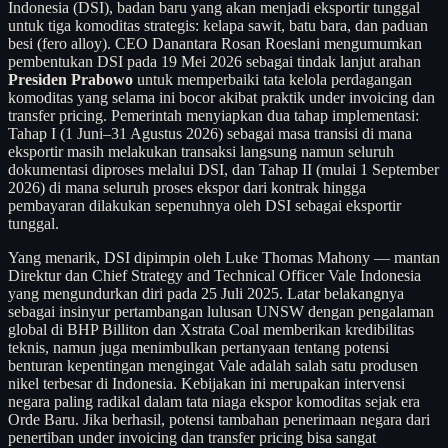
Indonesia (DSI), badan baru yang akan menjadi eksportir tunggal
untuk tiga komoditas strategis: kelapa sawit, batu bara, dan paduan
besi (fero alloy). CEO Danantara Rosan Roeslani mengumumkan
pembentukan DSI pada 19 Mei 2026 sebagai tindak lanjut arahan
Presiden Prabowo
untuk memperbaiki tata kelola perdagangan
komoditas yang selama ini bocor akibat praktik under invoicing dan
transfer pricing. Pemerintah menyiapkan dua tahap implementasi:
Tahap I (1 Juni–31 Agustus 2026) sebagai masa transisi di mana
eksportir masih melakukan transaksi langsung namun seluruh
dokumentasi diproses melalui DSI, dan Tahap II (mulai 1 September
2026) di mana seluruh proses ekspor dari kontrak hingga
pembayaran dilakukan sepenuhnya oleh DSI sebagai eksportir
tunggal.
Yang menarik, DSI dipimpin oleh Luke Thomas Mahony — mantan
Direktur dan Chief Strategy and Technical Officer Vale Indonesia
yang mengundurkan diri pada 25 Juli 2025. Latar belakangnya
sebagai insinyur pertambangan lulusan UNSW dengan pengalaman
global di BHP Billiton dan Xstrata Coal memberikan kredibilitas
teknis, namun juga menimbulkan pertanyaan tentang potensi
benturan kepentingan mengingat Vale adalah salah satu produsen
nikel terbesar di Indonesia. Kebijakan ini merupakan intervensi
negara paling radikal dalam tata niaga ekspor komoditas sejak era
Orde Baru. Jika berhasil, potensi tambahan penerimaan negara dari
penertiban under invoicing dan transfer pricing bisa sangat