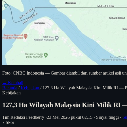
Foto: CNBC Indonesia — Gambar diambil dari sumber artikel asli unt
← Kembali
Beranda
/
Kebijakan
/
127,3 Ha Wilayah Malaysia Kini Milik RI — P
Kebijakan
127,3 Ha Wilayah Malaysia Kini Milik RI 
Tim Redaksi Feedberry
·
23 Mei 2026 pukul 02.15
·
Sinyal tinggi
·
Su
7
Skor