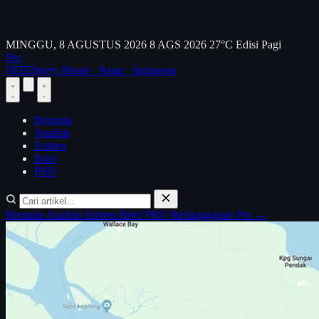
MINGGU, 8 AGUSTUS 2026
8 AGS 2026
27°C
Edisi Pagi
Pro
FEED
berry
Bisnis · Pasar · Indonesia
Beranda
Analisis
Emiten
Brief
PRO
Beranda
Analisis
Emiten
Brief
PRO
Berlangganan Pro →