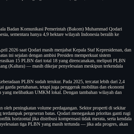
. Kepala Badan Komunikasi Pemerintah (Bakom) Muhammad Qodari
a, sementara hanya 4,9 hektare wilayah Indonesia beralih ke
pril 2026 saat Qodari masih menjabat Kepala Staf Kepresidenan, dan
as ini sejalan dengan ambisi Presiden memperkuat sistem
rasikan 15 PLBN dari total 18 yang direncanakan, meliputi PLBN
ng (Kaltara) — masih dikejar penyelesaian meskipun terkendala
eradaan PLBN sudah terukur. Pada 2025, tercatat lebih dari 2,4
i garda pertahanan, tetapi juga penggerak mobilitas dan ekonomi
ingan yang melibatkan UMKM lokal. Dengan tambahan wilayah dan
an oleh peningkatan volume perdagangan. Sektor properti di sekitar
erdampak pergeseran batas. Qodari menegaskan prioritas ganti rugi
lik horizontal jika distribusi kompensasi tidak merata, serta kendala
penyelesaian tiga PLBN yang masih tertunda — jika ada progres, akan