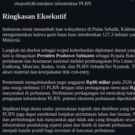
eksportir)
Kontraktor infrastruktur PLBN
Ringkasan Eksekutif
Indonesia resmi menambah luas wilayahnya di Pulau Sebatik, Kali
mengumumkan bahwa garis batas baru memberikan 127,3 hektare yang 
Malaysia.
Langkah ini disebut sebagai wujud keberhasilan diplomasi damai ya
kini ia ditugaskan
Presiden Prabowo Subianto
sebagai Kepala Bako
pertahanan dan keamanan nasional melalui pembangunan Pos Lintas 
Entikong, Mota'ain, Badau, Aruk, dan PLBN Sebatik/Sei Nyamuk. Ti
akses material dan kesepakatan titik exit-entry.
Pemerintah mengalokasikan pagu anggaran
Rp86 miliar
pada 2026 u
juta orang melintasi 15 PLBN dengan nilai perdagangan mencapai
Rp
masyarakat di perbatasan. Perlintasan perdagangan ini mencakup ba
penguatan infrastruktur PLBN, potensi ekonomi perbatasan diperkira
Implikasi bagi dunia usaha: perusahaan logistik dan distribusi yang 
PLBN juga dapat menikmati lonjakan permintaan lahan dan hunian. N
dan perlindungan hak masyarakat agar tidak ada yang dirugikan secara
infrastruktur pendukung seperti jalan dan listrik di daerah perbatas
menjadi katalis positif bagi investasi di kawasan perbatasan.