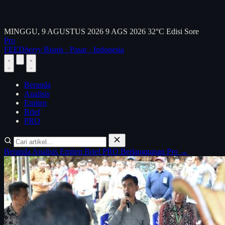
MINGGU, 9 AGUSTUS 2026
9 AGS 2026
32°C
Edisi Sore
Pro
FEED
berry
Bisnis · Pasar · Indonesia
Beranda
Analisis
Emiten
Brief
PRO
Beranda
Analisis
Emiten
Brief
PRO
Berlangganan Pro →