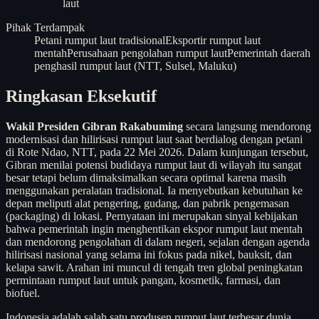
laut
Pihak Terdampak
Petani rumput laut tradisional
Eksportir rumput laut
mentah
Perusahaan pengolahan rumput laut
Pemerintah daerah
penghasil rumput laut (NTT, Sulsel, Maluku)
Ringkasan Eksekutif
Wakil Presiden Gibran Rakabuming
secara langsung mendorong
modernisasi dan hilirisasi rumput laut saat berdialog dengan petani
di Rote Ndao, NTT, pada 22 Mei 2026. Dalam kunjungan tersebut,
Gibran menilai potensi budidaya rumput laut di wilayah itu sangat
besar tetapi belum dimaksimalkan secara optimal karena masih
menggunakan peralatan tradisional. Ia menyebutkan kebutuhan ke
depan meliputi alat pengering, gudang, dan pabrik pengemasan
(packaging) di lokasi. Pernyataan ini merupakan sinyal kebijakan
bahwa pemerintah ingin menghentikan ekspor rumput laut mentah
dan mendorong pengolahan di dalam negeri, sejalan dengan agenda
hilirisasi nasional yang selama ini fokus pada nikel, bauksit, dan
kelapa sawit. Arahan ini muncul di tengah tren global peningkatan
permintaan rumput laut untuk pangan, kosmetik, farmasi, dan
biofuel.
Indonesia adalah salah satu produsen rumput laut terbesar dunia,