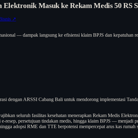
 Elektronik Masuk ke Rekam Medis 50 RS S
Bisnis ↗
nasional — dampak langsung ke efisiensi klaim BPJS dan kepatuhan re
aborasi dengan ARSSI Cabang Bali untuk mendorong implementasi Tanda T
ajibkan seluruh fasilitas kesehatan menerapkan Rekam Medis Elekt
i e-resep, persetujuan tindakan medis, hingga klaim BPJS — menjadi
sehingga adopsi RME dan TTE berpotensi mempercepat arus kas rumah s