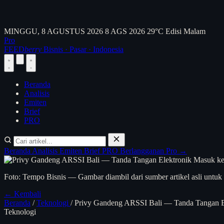
MINGGU, 8 AGUSTUS 2026
8 AGS 2026
29°C
Edisi Malam
Pro
FEED
berry
Bisnis · Pasar · Indonesia
Beranda
Analisis
Emiten
Brief
PRO
Beranda
Analisis
Emiten
Brief
PRO
Berlangganan Pro →
Foto: Tempo Bisnis — Gambar diambil dari sumber artikel asli untuk 
← Kembali
Beranda
/
Teknologi
/
Privy Gandeng ARSSI Bali — Tanda Tangan E
Teknologi