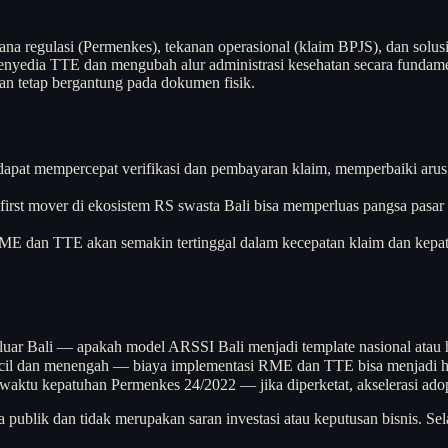
mana regulasi (Permenkes), tekanan operasional (klaim BPJS), dan solusi d
 penyedia TTE dan mengubah alur administrasi kesehatan secara funda
an tetap bergantung pada dokumen fisik.
at mempercepat verifikasi dan pembayaran klaim, memperbaiki arus 
rst mover di ekosistem RS swasta Bali bisa memperluas pangsa pasar k
E dan TTE akan semakin tertinggal dalam kecepatan klaim dan kepatuh
uar Bali — apakah model ARSSI Bali menjadi template nasional atau ha
S kecil dan menengah — biaya implementasi RME dan TTE bisa menjadi 
waktu kepatuhan Permenkes 24/2022 — jika diperketat, akselerasi adops
a publik dan tidak merupakan saran investasi atau keputusan bisnis. Sel