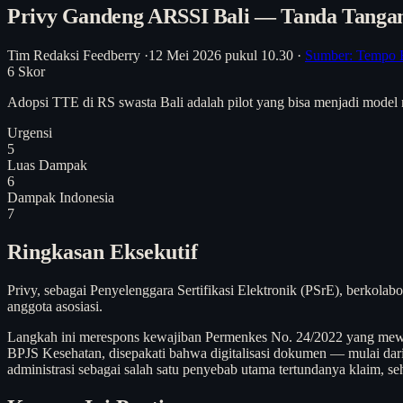
Privy Gandeng ARSSI Bali — Tanda Tangan
Tim Redaksi Feedberry
·
12 Mei 2026 pukul 10.30
·
Sumber: Tempo 
6
Skor
Adopsi TTE di RS swasta Bali adalah pilot yang bisa menjadi model 
Urgensi
5
Luas Dampak
6
Dampak Indonesia
7
Ringkasan Eksekutif
Privy, sebagai Penyelenggara Sertifikasi Elektronik (PSrE), berkol
anggota asosiasi.
Langkah ini merespons kewajiban Permenkes No. 24/2022 yang mew
BPJS Kesehatan, disepakati bahwa digitalisasi dokumen — mulai dar
administrasi sebagai salah satu penyebab utama tertundanya klaim, 