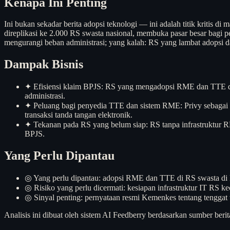
Kenapa Ini Penting
Ini bukan sekadar berita adopsi teknologi — ini adalah titik kritis di 
direplikasi ke 2.000 RS swasta nasional, membuka pasar besar bagi
mengurangi beban administrasi; yang kalah: RS yang lambat adopsi d
Dampak Bisnis
✦
Efisiensi klaim BPJS: RS yang mengadopsi RME dan TTE dap
administrasi.
✦
Peluang bagi penyedia TTE dan sistem RME: Privy sebagai fi
transaksi tanda tangan elektronik.
✦
Tekanan pada RS yang belum siap: RS tanpa infrastruktur RM
BPJS.
Yang Perlu Dipantau
◎
Yang perlu dipantau: adopsi RME dan TTE di RS swasta di l
◎
Risiko yang perlu dicermati: kesiapan infrastruktur IT R
◎
Sinyal penting: pernyataan resmi Kemenkes tentang tenggat 
Analisis ini dibuat oleh sistem AI Feedberry berdasarkan sumber berit