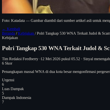
Foto: Katadata — Gambar diambil dari sumber artikel asli untuk meng
← Kembali
Beranda
/
Kebijakan
/
Polri Tangkap 530 WNA Terkait Judol & Scam
Kebijakan
Polri Tangkap 530 WNA Terkait Judol & Sc
Tim Redaksi Feedberry
·
12 Mei 2026 pukul 05.52
·
Sinyal menengah
6
Skor
Penangkapan massal WNA di dua kota besar mengonfirmasi pergeseran
Urgensi
6
Luas Dampak
5
Dampak Indonesia
7