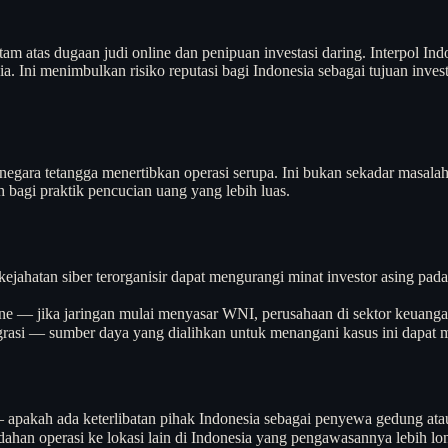
 atas dugaan judi online dan penipuan investasi daring. Interpol Indo
 Ini menimbulkan risiko reputasi bagi Indonesia sebagai tujuan invest
ah negara tetangga menertibkan operasi serupa. Ini bukan sekadar masal
 bagi praktik pencucian uang yang lebih luas.
kejahatan siber terorganisir dapat mengurangi minat investor asing pada
ine — jika jaringan mulai menyasar WNI, perusahaan di sektor keuang
si — sumber daya yang dialihkan untuk menangani kasus ini dapat mempe
apakah ada keterlibatan pihak Indonesia sebagai penyewa gedung atau 
dahan operasi ke lokasi lain di Indonesia yang pengawasannya lebih lo