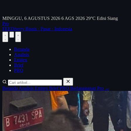
MINGGU, 6 AGUSTUS 2026
6 AGS 2026
29°C
Edisi Siang
Pro
FEED
berry
Bisnis · Pasar · Indonesia
Beranda
Analisis
Emiten
Brief
PRO
Beranda
Analisis
Emiten
Brief
PRO
Berlangganan Pro →