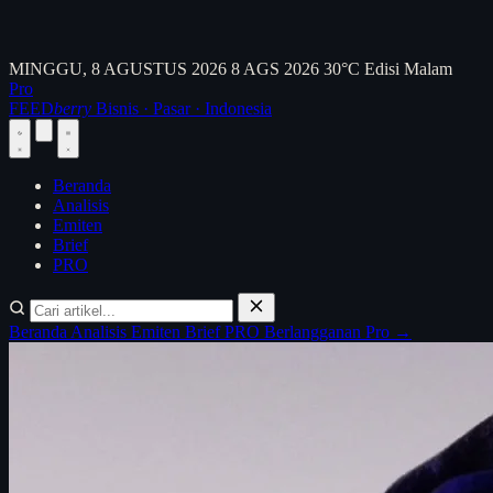
MINGGU, 8 AGUSTUS 2026
8 AGS 2026
30°C
Edisi Malam
Pro
FEED
berry
Bisnis · Pasar · Indonesia
Beranda
Analisis
Emiten
Brief
PRO
Beranda
Analisis
Emiten
Brief
PRO
Berlangganan Pro →