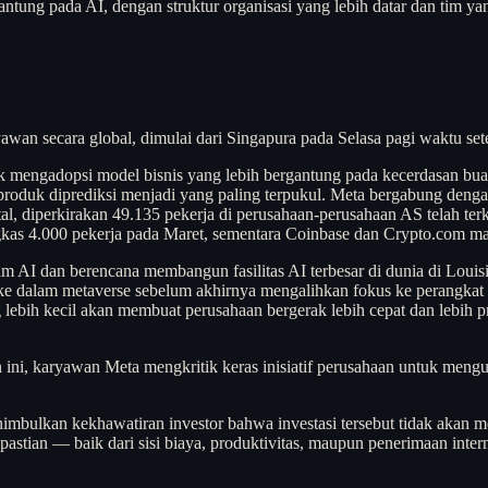
ntung pada AI, dengan struktur organisasi yang lebih datar dan tim ya
an secara global, dimulai dari Singapura pada Selasa pagi waktu set
tuk mengadopsi model bisnis yang lebih bergantung pada kecerdasan bu
duk diprediksi menjadi yang paling terpukul. Meta bergabung dengan j
otal, diperkirakan 49.135 pekerja di perusahaan-perusahaan AS telah t
kas 4.000 pekerja pada Maret, sementara Coinbase dan Crypto.com m
m AI dan berencana membangun fasilitas AI terbesar di dunia di Louisi
e dalam metaverse sebelum akhirnya mengalihkan fokus ke perangkat s
g lebih kecil akan membuat perusahaan bergerak lebih cepat dan lebih
an ini, karyawan Meta mengkritik keras inisiatif perusahaan untuk me
 menimbulkan kekhawatiran investor bahwa investasi tersebut tidak ak
pastian — baik dari sisi biaya, produktivitas, maupun penerimaan intern