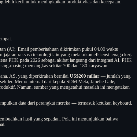
ng lebih kecil untuk meningkatkan produktivitas dan kecepatan.
empat.
atan (AI). Email pemberitahuan dikirimkan pukul 04.00 waktu
ajaran raksasa teknologi lain yang melakukan efisiensi tenaga kerja
erkena PHK pada 2026 sebagai akibat langsung dari integrasi AI. PHK
asing-masing memangkas sekitar 700 dan 180 karyawan.
ana, AS, yang diperkirakan bernilai
US$200 miliar
— jumlah yang
eluler. Memo internal dari kepala SDM Meta, Janelle Gale,
 produktif. Namun, sumber yang mengetahui masalah ini mengatakan
ngumpulkan data dari perangkat mereka — termasuk ketukan keyboard,
an membuahkan hasil yang sepadan. Pola ini menunjukkan bahwa
al.