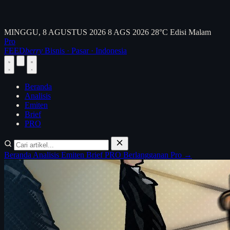
MINGGU, 8 AGUSTUS 2026
8 AGS 2026
28°C
Edisi Malam
Pro
FEED
berry
Bisnis · Pasar · Indonesia
Beranda
Analisis
Emiten
Brief
PRO
Beranda
Analisis
Emiten
Brief
PRO
Berlangganan Pro →