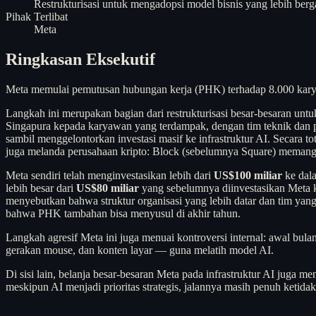
Restrukturisasi untuk mengadopsi model bisnis yang lebih berga
Pihak Terlibat
Meta
Ringkasan Eksekutif
Meta memulai pemutusan hubungan kerja (PHK) terhadap 8.000 karyaw
Langkah ini merupakan bagian dari restrukturisasi besar-besaran un
Singapura kepada karyawan yang terdampak, dengan tim teknik dan pro
sambil menggelontorkan investasi masif ke infrastruktur AI. Secara t
juga melanda perusahaan kripto: Block (sebelumnya Square) memang
Meta sendiri telah menginvestasikan lebih dari
US$100 miliar
ke dala
lebih besar dari
US$80 miliar
yang sebelumnya diinvestasikan Meta k
menyebutkan bahwa struktur organisasi yang lebih datar dan tim yan
bahwa PHK tambahan bisa menyusul di akhir tahun.
Langkah agresif Meta ini juga menuai kontroversi internal: awal bul
gerakan mouse, dan konten layar — guna melatih model AI.
Di sisi lain, belanja besar-besaran Meta pada infrastruktur AI juga
meskipun AI menjadi prioritas strategis, jalannya masih penuh ketidak