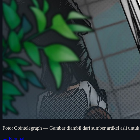
Foto: Cointelegraph — Gambar diambil dari sumber artikel asli untuk
← Kembali