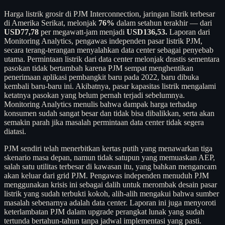
Harga listrik grosir di PJM Interconnection, jaringan listrik terbesar
di Amerika Serikat, melonjak
76%
dalam setahun terakhir — dari
USD77,78
per megawatt-jam menjadi
USD136,53.
Laporan dari
Monitoring Analytics, pengawas independen pasar listrik PJM,
secara terang-terangan menyalahkan data center sebagai penyebab
utama. Permintaan listrik dari data center melonjak drastis sementara
pasokan tidak bertambah karena PJM sempat menghentikan
penerimaan aplikasi pembangkit baru pada 2022, baru dibuka
kembali baru-baru ini. Akibatnya, pasar kapasitas listrik mengalami
ketatnya pasokan yang belum pernah terjadi sebelumnya.
Monitoring Analytics menulis bahwa dampak harga terhadap
konsumen sudah sangat besar dan tidak bisa dibalikkan, serta akan
semakin parah jika masalah permintaan data center tidak segera
diatasi.
PJM sendiri telah menerbitkan kertas putih yang menawarkan tiga
skenario masa depan, namun tidak satupun yang memuaskan AEP,
salah satu utilitas terbesar di kawasan itu, yang bahkan mengancam
akan keluar dari grid PJM. Pengawas independen menuduh PJM
menggunakan krisis ini sebagai dalih untuk merombak desain pasar
listrik yang sudah terbukti kokoh, alih-alih mengakui bahwa sumber
masalah sebenarnya adalah data center. Laporan ini juga menyoroti
keterlambatan PJM dalam upgrade perangkat lunak yang sudah
tertunda bertahun-tahun tanpa jadwal implementasi yang pasti.