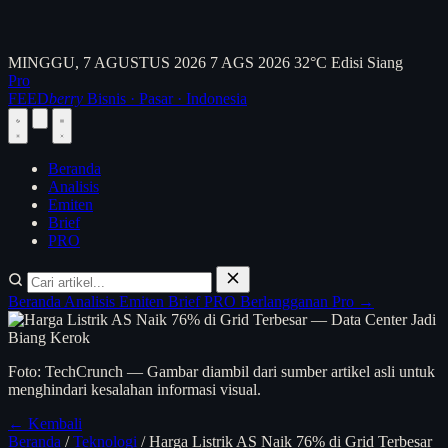
MINGGU, 7 AGUSTUS 2026
7 AGS 2026
32°C
Edisi Siang
Pro
FEED
berry
Bisnis · Pasar · Indonesia
Beranda
Analisis
Emiten
Brief
PRO
Beranda
Analisis
Emiten
Brief
PRO
Berlangganan Pro →
Foto: TechCrunch — Gambar diambil dari sumber artikel asli untuk
menghindari kesalahan informasi visual.
← Kembali
Beranda
/
Teknologi
/
Harga Listrik AS Naik 76% di Grid Terbesar