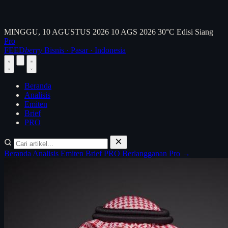
MINGGU, 10 AGUSTUS 2026
10 AGS 2026
30°C
Edisi Siang
Pro
FEED
berry
Bisnis · Pasar · Indonesia
Beranda
Analisis
Emiten
Brief
PRO
Beranda
Analisis
Emiten
Brief
PRO
Berlangganan Pro →