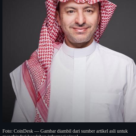
Foto: CoinDesk — Gambar diambil dari sumber artikel asli untuk