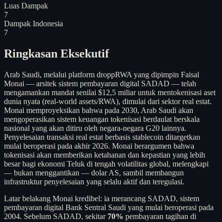
Luas Dampak
7
Dampak Indonesia
7
Ringkasan Eksekutif
Arab Saudi, melalui platform droppRWA yang dipimpin Faisal
Monai — arsitek sistem pembayaran digital SADAD — telah
mengamankan mandat senilai $12,5 miliar untuk mentokenisasi aset
dunia nyata (real-world assets/RWA), dimulai dari sektor real estat.
Monai memproyeksikan bahwa pada 2030, Arab Saudi akan
mengoperasikan sistem keuangan tokenisasi berdaulat berskala
nasional yang akan ditiru oleh negara-negara G20 lainnya.
Penyelesaian transaksi real estat berbasis stablecoin ditargetkan
mulai beroperasi pada akhir 2026. Monai berargumen bahwa
tokenisasi akan memberikan ketahanan dan kepastian yang lebih
besar bagi ekonomi Teluk di tengah volatilitas global, melengkapi
— bukan menggantikan — dolar AS, sambil membangun
infrastruktur penyelesaian yang selalu aktif dan teregulasi.
Latar belakang Monai kredibel: ia merancang SADAD, sistem
pembayaran digital Bank Sentral Saudi yang mulai beroperasi pada
2004. Sebelum SADAD, sekitar
70%
pembayaran tagihan di