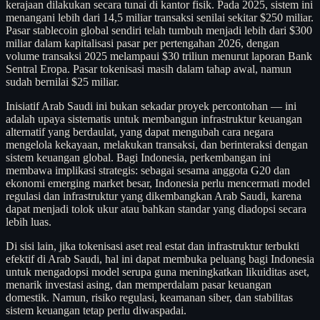
kerajaan dilakukan secara tunai di kantor fisik. Pada 2025, sistem ini
menangani lebih dari 14,5 miliar transaksi senilai sekitar $250 miliar.
Pasar stablecoin global sendiri telah tumbuh menjadi lebih dari $300
miliar dalam kapitalisasi pasar per pertengahan 2026, dengan
volume transaksi 2025 melampaui $30 triliun menurut laporan Bank
Sentral Eropa. Pasar tokenisasi masih dalam tahap awal, namun
sudah bernilai $25 miliar.
Inisiatif Arab Saudi ini bukan sekadar proyek percontohan — ini
adalah upaya sistematis untuk membangun infrastruktur keuangan
alternatif yang berdaulat, yang dapat mengubah cara negara
mengelola kekayaan, melakukan transaksi, dan berinteraksi dengan
sistem keuangan global. Bagi Indonesia, perkembangan ini
membawa implikasi strategis: sebagai sesama anggota G20 dan
ekonomi emerging market besar, Indonesia perlu mencermati model
regulasi dan infrastruktur yang dikembangkan Arab Saudi, karena
dapat menjadi tolok ukur atau bahkan standar yang diadopsi secara
lebih luas.
Di sisi lain, jika tokenisasi aset real estat dan infrastruktur terbukti
efektif di Arab Saudi, hal ini dapat membuka peluang bagi Indonesia
untuk mengadopsi model serupa guna meningkatkan likuiditas aset,
menarik investasi asing, dan memperdalam pasar keuangan
domestik. Namun, risiko regulasi, keamanan siber, dan stabilitas
sistem keuangan tetap perlu diwaspadai.