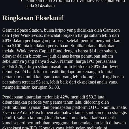
·
suntikan dana $100 juta dari Winklevoss Capital Fund
pada $14/saham
Ringkasan Eksekutif
Gemini Space Station, bursa kripto yang didirikan oleh Cameron
dan Tyler Winklevoss, mencatat lonjakan harga saham lebih dari
20%
dalam perdagangan pra-pasar setelah pendiri menyuntikkan
dana $100 juta ke dalam perusahaan. Suntikan dana dilakukan
melalui Winklevoss Capital Fund dengan harga $14 per saham,
dibayar dalam bitcoin — jauh di atas harga penutupan saham
sebelumnya yang hanya $5,26. Namun, harga IPO perusahaan
adalah $28, artinya saham masih turun lebih dari
80%
dari level
debutnya. Di balik kabar positif itu, laporan keuangan kuartal
pertama menunjukkan gambaran yang lebih kompleks. Rugi bersih
per saham tercatat 93 sen, lebih baik dari ekspektasi analis yang
memperkirakan kerugian $1,03.
Pendapatan kuartalan melonjak
42%
menjadi $50,3 juta
dibandingkan periode yang sama tahun lalu, didorong oleh
pertumbuhan layanan dan pendapatan platform OTC. Namun, analis
Evercore Adam Frisch mencatat bahwa tanpa suntikan dana strategis
pendiri, saham kemungkinan besar akan tertekan karena metrik
kunci seperti pertumbuhan pengguna dan pendapatan jauh di bawah
ekspektasi pra-IPO. Konteks yang lebih gelap melingkupi