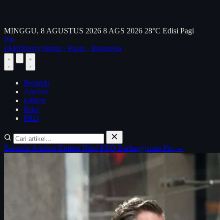
MINGGU, 8 AGUSTUS 2026
8 AGS 2026
28°C
Edisi Pagi
Pro
FEED
berry
Bisnis · Pasar · Indonesia
Beranda
Analisis
Emiten
Brief
PRO
Beranda
Analisis
Emiten
Brief
PRO
Berlangganan Pro →