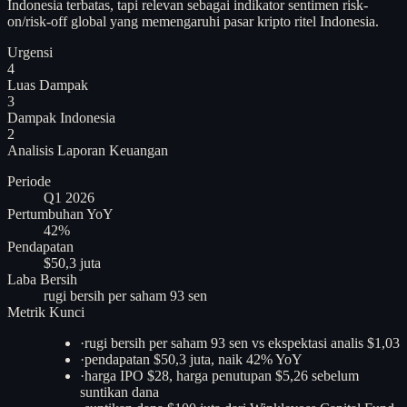
Indonesia terbatas, tapi relevan sebagai indikator sentimen risk-
on/risk-off global yang memengaruhi pasar kripto ritel Indonesia.
Urgensi
4
Luas Dampak
3
Dampak Indonesia
2
Analisis
Laporan Keuangan
Periode
Q1 2026
Pertumbuhan YoY
42%
Pendapatan
$50,3 juta
Laba Bersih
rugi bersih per saham 93 sen
Metrik Kunci
·
rugi bersih per saham 93 sen vs ekspektasi analis $1,03
·
pendapatan $50,3 juta, naik 42% YoY
·
harga IPO $28, harga penutupan $5,26 sebelum
suntikan dana