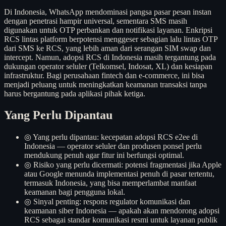
Di Indonesia, WhatsApp mendominasi pangsa pasar pesan instan
dengan penetrasi hampir universal, sementara SMS masih
digunakan untuk OTP perbankan dan notifikasi layanan. Enkripsi
RCS lintas platform berpotensi menggeser sebagian lalu lintas OTP
dari SMS ke RCS, yang lebih aman dari serangan SIM swap dan
intercept. Namun, adopsi RCS di Indonesia masih tergantung pada
dukungan operator seluler (Telkomsel, Indosat, XL) dan kesiapan
infrastruktur. Bagi perusahaan fintech dan e-commerce, ini bisa
menjadi peluang untuk meningkatkan keamanan transaksi tanpa
harus bergantung pada aplikasi pihak ketiga.
Yang Perlu Dipantau
◎
Yang perlu dipantau: kecepatan adopsi RCS e2ee di
Indonesia — operator seluler dan produsen ponsel perlu
mendukung penuh agar fitur ini berfungsi optimal.
◎
Risiko yang perlu dicermati: potensi fragmentasi jika Apple
atau Google menunda implementasi penuh di pasar tertentu,
termasuk Indonesia, yang bisa memperlambat manfaat
keamanan bagi pengguna lokal.
◎
Sinyal penting: respons regulator komunikasi dan
keamanan siber Indonesia — apakah akan mendorong adopsi
RCS sebagai standar komunikasi resmi untuk layanan publik