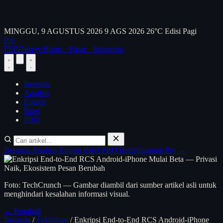
MINGGU, 9 AGUSTUS 2026
9 AGS 2026
26°C
Edisi Pagi
Pro
FEED
berry
Bisnis · Pasar · Indonesia
Beranda
Analisis
Emiten
Brief
PRO
Beranda
Analisis
Emiten
Brief
PRO
Berlangganan Pro →
Foto: TechCrunch — Gambar diambil dari sumber artikel asli untuk
menghindari kesalahan informasi visual.
← Kembali
Beranda
/
Teknologi
/
Enkripsi End-to-End RCS Android-iPhone