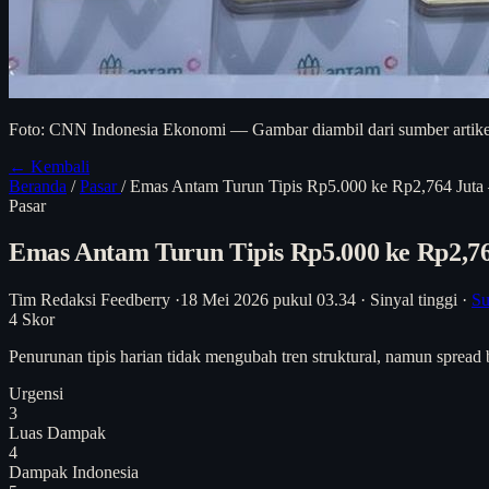
Foto: CNN Indonesia Ekonomi — Gambar diambil dari sumber artikel 
← Kembali
Beranda
/
Pasar
/
Emas Antam Turun Tipis Rp5.000 ke Rp2,764 Jut
Pasar
Emas Antam Turun Tipis Rp5.000 ke Rp2,7
Tim Redaksi Feedberry
·
18 Mei 2026 pukul 03.34
·
Sinyal tinggi
·
Su
4
Skor
Penurunan tipis harian tidak mengubah tren struktural, namun spread bu
Urgensi
3
Luas Dampak
4
Dampak Indonesia