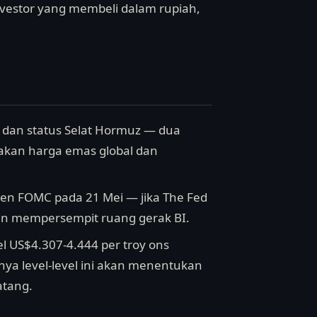
investor yang membeli dalam rupiah,
n dan status Selat Hormuz — dua
rakan harga emas global dan
tulen FOMC pada 21 Mei — jika The Fed
dan mempersempit ruang gerak BI.
el US$4.307-4.444 per troy ons
nya level-level ini akan menentukan
tang.