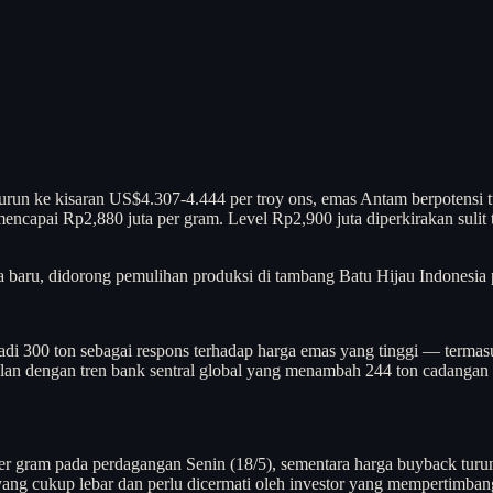
 turun ke kisaran US$4.307-4.444 per troy ons, emas Antam berpotensi 
ncapai Rp2,880 juta per gram. Level Rp2,900 juta diperkirakan sulit 
 baru, didorong pemulihan produksi di tambang Batu Hijau Indonesia p
adi 300 ton sebagai respons terhadap harga emas yang tinggi — terma
lan dengan tren bank sentral global yang menambah 244 ton cadangan
r gram pada perdagangan Senin (18/5), sementara harga buyback turu
ng cukup lebar dan perlu dicermati oleh investor yang mempertimbangka