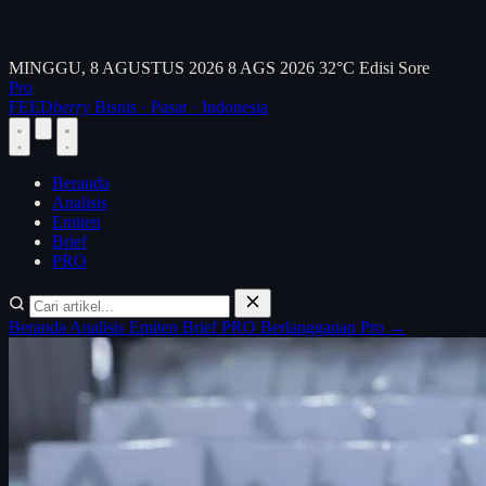
MINGGU, 8 AGUSTUS 2026
8 AGS 2026
32°C
Edisi Sore
Pro
FEED
berry
Bisnis · Pasar · Indonesia
Beranda
Analisis
Emiten
Brief
PRO
Beranda
Analisis
Emiten
Brief
PRO
Berlangganan Pro →