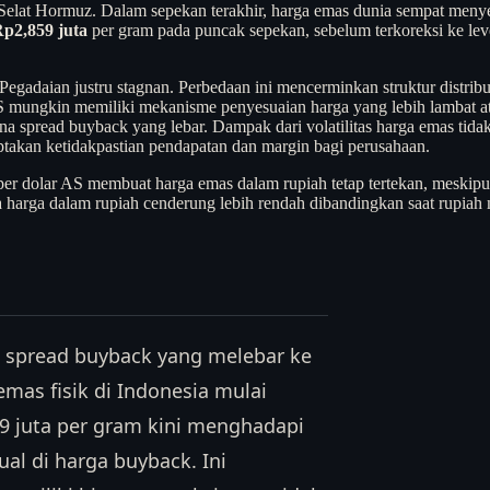
n Selat Hormuz. Dalam sepekan terakhir, harga emas dunia sempat men
p2,859 juta
per gram pada puncak sepekan, sebelum terkoreksi ke leve
adaian justru stagnan. Perbedaan ini mencerminkan struktur distribu
 mungkin memiliki mekanisme penyesuaian harga yang lebih lambat atau
na spread buyback yang lebar. Dampak dari volatilitas harga emas tidak 
takan ketidakpastian pendapatan dan margin bagi perusahaan.
er dolar AS membuat harga emas dalam rupiah tetap tertekan, meskipun 
a harga dalam rupiah cenderung lebih rendah dibandingkan saat rupiah
— spread buyback yang melebar ke
emas fisik di Indonesia mulai
9 juta per gram kini menghadapi
ual di harga buyback. Ini