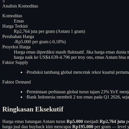
5
Analisis
Komoditas
Komoditas
Emas
Harga Terkini
Rp2,764 juta per gram (Antam 1 gram)
Perubahan Harga
-Rp5.000 per gram (-0,18%)
Proyeksi Harga
Harga emas diprediksi masih fluktuatif. Jika harga emas dunia
harga naik ke US$4.639-4.796 per troy ons, emas Antam bisa me
Faktor Supply
·
Produksi tambang global mencetak rekor kuartal pertama
Faktor Demand
·
Permintaan perhiasan global turun tajam 23% YoY menj
·
Bank Indonesia membeli 2 ton emas pada Q1 2026, seja
Ringkasan Eksekutif
Harga emas batangan Antam turun
Rp5.000
menjadi
Rp2,764 juta
pe
harga jual dan buyback kini mencapai
Rp195.000
per gram — level ya