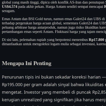
global yang masih tinggi, dipicu oleh konflik AS-Iran dan penutupa
US$4.574
pada akhir pekan. Harga Antam sendiri sempat mencapai
R
seragam.
Emas Antam dan BSI Gold turun, namun emas Galeri24 dan UBS di Peg
terhadap pergerakan harga acuan global, sementara Galeri24 dan UBS
peluang arbitrase harga antarproduk, namun juga risiko likuiditas kare
pertambangan emas seperti Antam. Fluktuasi harga yang tajam mencip
Di sisi lain, pelemahan rupiah yang berpotensi menembus
Rp17.800
p
dimanfaatkan untuk mengoleksi logam mulia sebagai investasi, karen
Mengapa Ini Penting
Penurunan tipis ini bukan sekadar koreksi harian 
Rp195.000 per gram adalah sinyal bahwa likuiditas 
mengetat. Investor yang membeli di puncak Rp2,85
kerugian unrealized yang signifikan jika harus menj