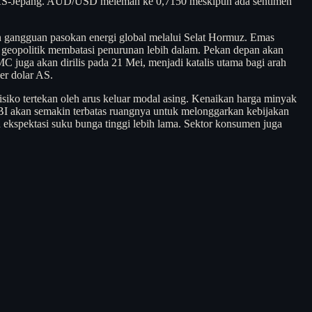
l AS-Jepang. AUD/USD melemah ke 0,7150 meskipun ada sentimen
an gangguan pasokan energi global melalui Selat Hormuz. Emas
n geopolitik membatasi penurunan lebih dalam. Pekan depan akan
 juga akan dirilis pada 21 Mei, menjadi katalis utama bagi arah
er dolar AS.
isiko tertekan oleh arus keluar modal asing. Kenaikan harga minyak
BI akan semakin terbatas ruangnya untuk melonggarkan kebijakan
h ekspektasi suku bunga tinggi lebih lama. Sektor konsumen juga