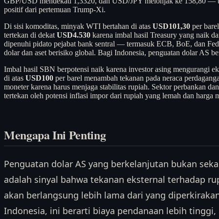
GBP/USD mendekati 1,3320, dan USD/JPY melonjak ke 158,80 — ter
positif dari pertemuan Trump-Xi.
Di sisi komoditas, minyak WTI bertahan di atas
USD101,30
per bare
tertekan di dekat
USD4.530
karena imbal hasil Treasury yang naik d
dipenuhi pidato pejabat bank sentral — termasuk ECB, BoE, dan Fed —
dolar dan aset berisiko global. Bagi Indonesia, penguatan dolar AS b
Imbal hasil SBN berpotensi naik karena investor asing mengurangi ek
di atas
USD100
per barel menambah tekanan pada neraca perdagangan
moneter karena harus menjaga stabilitas rupiah. Sektor perbankan dan
tertekan oleh potensi inflasi impor dari rupiah yang lemah dan harga 
Mengapa Ini Penting
Penguatan dolar AS yang berkelanjutan bukan sekad
adalah sinyal bahwa tekanan eksternal terhadap rup
akan berlangsung lebih lama dari yang diperkiraka
Indonesia, ini berarti biaya pendanaan lebih tinggi