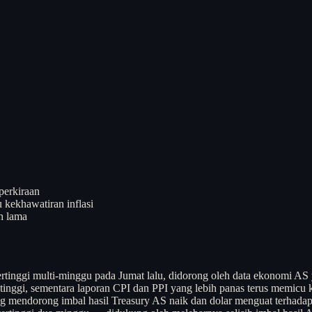
 perkiraan
 kekhawatiran inflasi
h lama
nggi multi-minggu pada Jumat lalu, didorong oleh data ekonomi AS yan
ggi, sementara laporan CPI dan PPI yang lebih panas terus memicu ke
g mendorong imbal hasil Treasury AS naik dan dolar menguat terhad