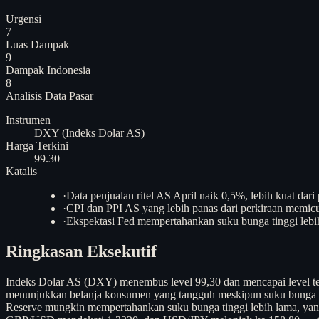
Urgensi
7
Luas Dampak
9
Dampak Indonesia
8
Analisis
Data Pasar
Instrumen
DXY (Indeks Dolar AS)
Harga Terkini
99.30
Katalis
·
Data penjualan ritel AS April naik 0,5%, lebih kuat dari
·
CPI dan PPI AS yang lebih panas dari perkiraan memicu
·
Ekspektasi Fed mempertahankan suku bunga tinggi lebi
Ringkasan Eksekutif
Indeks Dolar AS (DXY) menembus level 99,30 dan mencapai level terti
menunjukkan belanja konsumen yang tangguh meskipun suku bunga tin
Reserve mungkin mempertahankan suku bunga tinggi lebih lama, yan