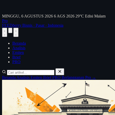
MINGGU, 6 AGUSTUS 2026
6 AGS 2026
29°C
Edisi Malam
Pro
FEED
berry
Bisnis · Pasar · Indonesia
Beranda
Analisis
Emiten
Brief
PRO
Beranda
Analisis
Emiten
Brief
PRO
Berlangganan Pro →