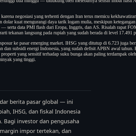
tinggi dua minggu — didukung oleh melebarnya selisih imbal hasi
l karena negosiasi yang terhenti dengan Iran terus memicu kekhawatir
an dolar kuat mengurangi daya tarik logam mulia, meskipun keteganga
 serta data PMI flash dari Eropa, Inggris, dan AS. Risalah rapat FOMC
erarti tekanan langsung pada rupiah yang sudah berada di level 17.491 p
sposur ke pasar emerging market. IHSG yang ditutup di 6.723 juga ber
 dan subsidi energi Indonesia, yang sudah defisit APBN awal tahun. 
 properti yang sensitif terhadap suku bunga akan paling terdampak ole
minyak yang tinggi.
ar berita pasar global — ini
iah, IHSG, dan fiskal Indonesia
n. Bagi investor dan pengusaha
, margin impor tertekan, dan