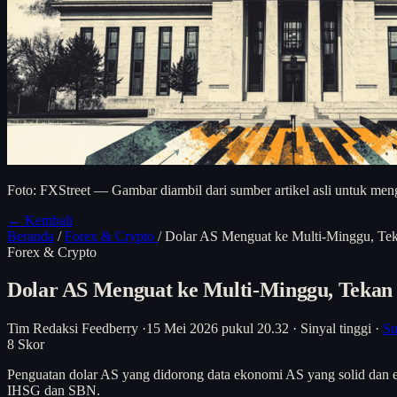
Foto: FXStreet — Gambar diambil dari sumber artikel asli untuk meng
← Kembali
Beranda
/
Forex & Crypto
/
Dolar AS Menguat ke Multi-Minggu, Te
Forex & Crypto
Dolar AS Menguat ke Multi-Minggu, Tekan
Tim Redaksi Feedberry
·
15 Mei 2026 pukul 20.32
·
Sinyal tinggi
·
Su
8
Skor
Penguatan dolar AS yang didorong data ekonomi AS yang solid dan e
IHSG dan SBN.