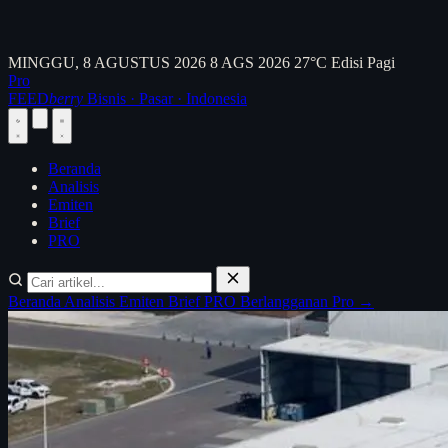
MINGGU, 8 AGUSTUS 2026
8 AGS 2026
27°C
Edisi Pagi
Pro
FEED
berry
Bisnis · Pasar · Indonesia
Beranda
Analisis
Emiten
Brief
PRO
Beranda
Analisis
Emiten
Brief
PRO
Berlangganan Pro →