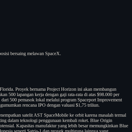
posisi bersaing melawan SpaceX.
l, Florida. Proyek bernama Project Horizon ini akan membangun
an 500 lapangan kerja dengan gaji rata-rata di atas $98.000 per
an dari 500 pemasok lokal melalui program Spaceport Improvement
ngumumkan rencana IPO dengan valuasi $1,75 triliun.
menempatkan satelit AST SpaceMobile ke orbit karena masalah termal
ting dalam teknologi penggunaan kembali roket. Blue Origin
otensial. Kapasitas manufaktur yang lebih besar memungkinkan Blue
donesia seperti Satria-1 dan proyek multiguna lainnya yang