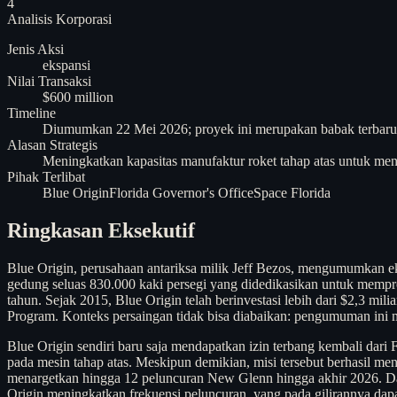
4
Analisis
Korporasi
Jenis Aksi
ekspansi
Nilai Transaksi
$600 million
Timeline
Diumumkan 22 Mei 2026; proyek ini merupakan babak terbaru d
Alasan Strategis
Meningkatkan kapasitas manufaktur roket tahap atas untuk m
Pihak Terlibat
Blue Origin
Florida Governor's Office
Space Florida
Ringkasan Eksekutif
Blue Origin, perusahaan antariksa milik Jeff Bezos, mengumumkan ek
gedung seluas 830.000 kaki persegi yang didedikasikan untuk memprod
tahun. Sejak 2015, Blue Origin telah berinvestasi lebih dari $2,3 
Program. Konteks persaingan tidak bisa diabaikan: pengumuman ini 
Blue Origin sendiri baru saja mendapatkan izin terbang kembali dari
pada mesin tahap atas. Meskipun demikian, misi tersebut berhasil m
menargetkan hingga 12 peluncuran New Glenn hingga akhir 2026. Dam
Origin meningkatkan frekuensi peluncuran, yang pada gilirannya dapat