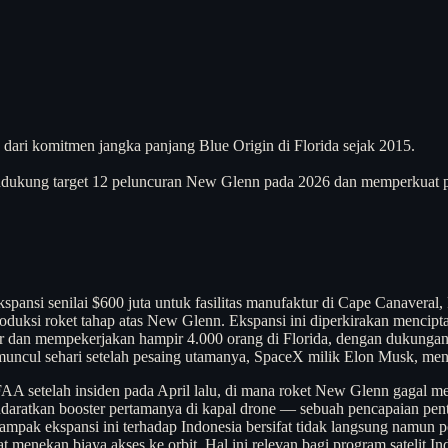
ari komitmen jangka panjang Blue Origin di Florida sejak 2015.
endukung target 12 peluncuran New Glenn pada 2026 dan memperkuat 
spansi senilai $600 juta untuk fasilitas manufaktur di Cape Canavera
uksi roket tahap atas New Glenn. Ekspansi ini diperkirakan menciptak
miliar dan mempekerjakan hampir 4.000 orang di Florida, dengan dukung
muncul sehari setelah pesaing utamanya, SpaceX milik Elon Musk, me
 FAA setelah insiden pada April lalu, di mana roket New Glenn gagal 
endaratkan booster pertamanya di kapal drone — sebuah pencapaian pen
pak ekspansi ini terhadap Indonesia bersifat tidak langsung namun p
 menekan biaya akses ke orbit. Hal ini relevan bagi program satelit In