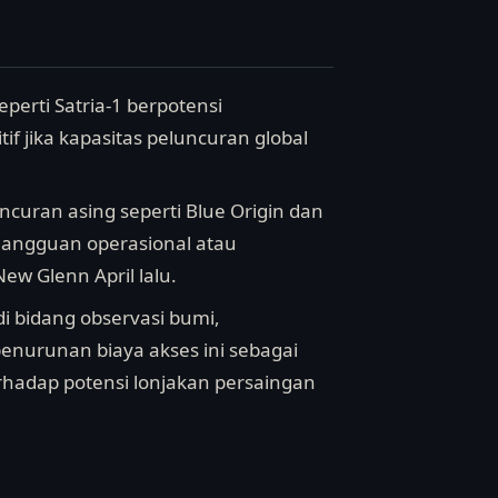
perti Satria-1 berpotensi
f jika kapasitas peluncuran global
curan asing seperti Blue Origin dan
gangguan operasional atau
ew Glenn April lalu.
i bidang observasi bumi,
 penurunan biaya akses ini sebagai
hadap potensi lonjakan persaingan