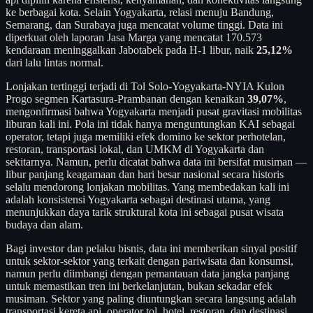
ke berbagai kota. Selain Yogyakarta, relasi menuju Bandung,
Semarang, dan Surabaya juga mencatat volume tinggi. Data ini
diperkuat oleh laporan Jasa Marga yang mencatat 170.573
kendaraan meninggalkan Jabotabek pada H-1 libur, naik
25,12%
dari lalu lintas normal.
Lonjakan tertinggi terjadi di Tol Solo-Yogyakarta-NYIA Kulon
Progo segmen Kartasura-Prambanan dengan kenaikan
39,07%
,
mengonfirmasi bahwa Yogyakarta menjadi pusat gravitasi mobilitas
liburan kali ini. Pola ini tidak hanya menguntungkan KAI sebagai
operator, tetapi juga memiliki efek domino ke sektor perhotelan,
restoran, transportasi lokal, dan UMKM di Yogyakarta dan
sekitarnya. Namun, perlu dicatat bahwa data ini bersifat musiman —
libur panjang keagamaan dan hari besar nasional secara historis
selalu mendorong lonjakan mobilitas. Yang membedakan kali ini
adalah konsistensi Yogyakarta sebagai destinasi utama, yang
menunjukkan daya tarik struktural kota ini sebagai pusat wisata
budaya dan alam.
Bagi investor dan pelaku bisnis, data ini memberikan sinyal positif
untuk sektor-sektor yang terkait dengan pariwisata dan konsumsi,
namun perlu diimbangi dengan pemantauan data jangka panjang
untuk memastikan tren ini berkelanjutan, bukan sekadar efek
musiman. Sektor yang paling diuntungkan secara langsung adalah
transportasi kereta api, operator tol, hotel, restoran, dan destinasi