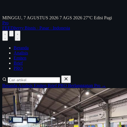
MINGGU, 7 AGUSTUS 2026
7 AGS 2026
27°C
Edisi Pagi
Pro
FEED
berry
Bisnis · Pasar · Indonesia
Beranda
Analisis
Emiten
Brief
PRO
Beranda
Analisis
Emiten
Brief
PRO
Berlangganan Pro →