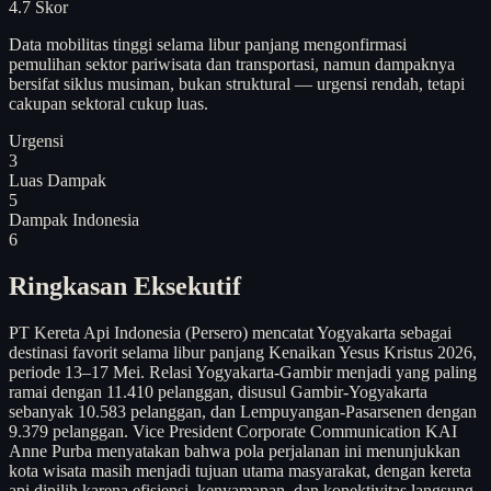
4.7
Skor
Data mobilitas tinggi selama libur panjang mengonfirmasi
pemulihan sektor pariwisata dan transportasi, namun dampaknya
bersifat siklus musiman, bukan struktural — urgensi rendah, tetapi
cakupan sektoral cukup luas.
Urgensi
3
Luas Dampak
5
Dampak Indonesia
6
Ringkasan Eksekutif
PT Kereta Api Indonesia (Persero) mencatat Yogyakarta sebagai
destinasi favorit selama libur panjang Kenaikan Yesus Kristus 2026,
periode 13–17 Mei. Relasi Yogyakarta-Gambir menjadi yang paling
ramai dengan 11.410 pelanggan, disusul Gambir-Yogyakarta
sebanyak 10.583 pelanggan, dan Lempuyangan-Pasarsenen dengan
9.379 pelanggan. Vice President Corporate Communication KAI
Anne Purba menyatakan bahwa pola perjalanan ini menunjukkan
kota wisata masih menjadi tujuan utama masyarakat, dengan kereta
api dipilih karena efisiensi, kenyamanan, dan konektivitas langsung