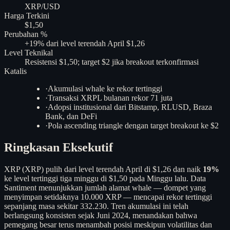
XRP/USD
Harga Terkini
$1,50
Perubahan %
+19% dari level terendah April $1,26
Level Teknikal
Resistensi $1,50; target $2 jika breakout terkonfirmasi
Katalis
·
Akumulasi whale ke rekor tertinggi
·
Transaksi XRPL bulanan rekor 71 juta
·
Adopsi institusional dari Bitstamp, RLUSD, Braza
Bank, dan DeFi
·
Pola ascending triangle dengan target breakout ke $2
Ringkasan Eksekutif
XRP (XRP) pulih dari level terendah April di $1,26 dan naik
19%
ke level tertinggi tiga minggu di $1,50 pada Minggu lalu. Data
Santiment menunjukkan jumlah alamat whale — dompet yang
menyimpan setidaknya 10.000 XRP — mencapai rekor tertinggi
sepanjang masa sekitar 332.230. Tren akumulasi ini telah
berlangsung konsisten sejak Juni 2024, menandakan bahwa
pemegang besar terus menambah posisi meskipun volatilitas dan