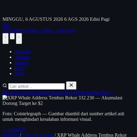
MINGGU, 6 AGUSTUS 2026
6 AGS 2026
Edisi Pagi
Pro
FEED
berry
Bisnis · Pasar · Indonesia
Beranda
Analisis
Emiten
Brief
PRO
Beranda
Analisis
Emiten
Brief
PRO
Berlangganan Pro →
Foto: Cointelegraph — Gambar diambil dari sumber artikel asli
untuk menghindari kesalahan informasi visual.
← Kembali
Beranda
/
Forex & Crypto
/
XRP Whale Address Tembus Rekor