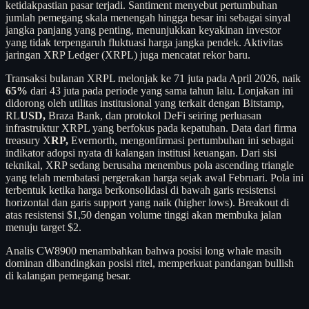
ketidakpastian pasar terjadi. Santiment menyebut pertumbuhan
jumlah pemegang skala menengah hingga besar ini sebagai sinyal
jangka panjang yang penting, menunjukkan keyakinan investor
yang tidak terpengaruh fluktuasi harga jangka pendek. Aktivitas
jaringan XRP Ledger (XRPL) juga mencatat rekor baru.
Transaksi bulanan XRPL melonjak ke 71 juta pada April 2026, naik
65%
dari 43 juta pada periode yang sama tahun lalu. Lonjakan ini
didorong oleh utilitas institusional yang terkait dengan Bitstamp,
RL
USD,
Braza Bank, dan protokol DeFi seiring perluasan
infrastruktur XRPL yang berfokus pada kepatuhan. Data dari firma
treasury X
RP,
Evernorth, mengonfirmasi pertumbuhan ini sebagai
indikator adopsi nyata di kalangan institusi keuangan. Dari sisi
teknikal, XRP sedang berusaha menembus pola ascending triangle
yang telah membatasi pergerakan harga sejak awal Februari. Pola ini
terbentuk ketika harga berkonsolidasi di bawah garis resistensi
horizontal dan garis support yang naik (higher lows). Breakout di
atas resistensi $1,50 dengan volume tinggi akan membuka jalan
menuju target $2.
Analis CW8900 menambahkan bahwa posisi long whale masih
dominan dibandingkan posisi ritel, memperkuat pandangan bullish
di kalangan pemegang besar.