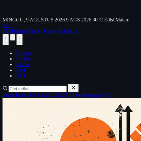
MINGGU, 9 AGUSTUS 2026
9 AGS 2026
30°C
Edisi Malam
Pro
FEED
berry
Bisnis · Pasar · Indonesia
Beranda
Analisis
Emiten
Brief
PRO
Beranda
Analisis
Emiten
Brief
PRO
Berlangganan Pro →