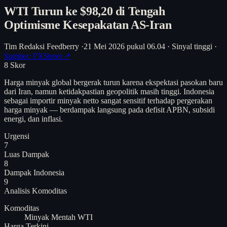
WTI Turun ke $98,20 di Tengah
Optimisme Kesepakatan AS-Iran
Tim Redaksi Feedberry
·
21 Mei 2026 pukul 06.04
·
Sinyal tinggi
·
Sumber: FXStreet ↗
8
Skor
Harga minyak global bergerak turun karena ekspektasi pasokan baru
dari Iran, namun ketidakpastian geopolitik masih tinggi. Indonesia
sebagai importir minyak netto sangat sensitif terhadap pergerakan
harga minyak — berdampak langsung pada defisit APBN, subsidi
energi, dan inflasi.
Urgensi
7
Luas Dampak
8
Dampak Indonesia
9
Analisis
Komoditas
Komoditas
Minyak Mentah WTI
Harga Terkini