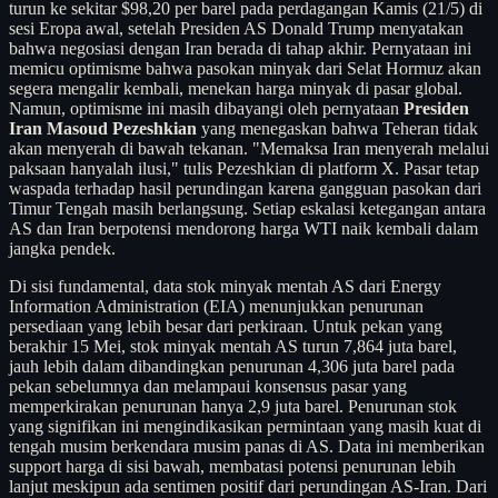
turun ke sekitar $98,20 per barel pada perdagangan Kamis (21/5) di
sesi Eropa awal, setelah Presiden AS Donald Trump menyatakan
bahwa negosiasi dengan Iran berada di tahap akhir. Pernyataan ini
memicu optimisme bahwa pasokan minyak dari Selat Hormuz akan
segera mengalir kembali, menekan harga minyak di pasar global.
Namun, optimisme ini masih dibayangi oleh pernyataan
Presiden
Iran Masoud Pezeshkian
yang menegaskan bahwa Teheran tidak
akan menyerah di bawah tekanan. "Memaksa Iran menyerah melalui
paksaan hanyalah ilusi," tulis Pezeshkian di platform X. Pasar tetap
waspada terhadap hasil perundingan karena gangguan pasokan dari
Timur Tengah masih berlangsung. Setiap eskalasi ketegangan antara
AS dan Iran berpotensi mendorong harga WTI naik kembali dalam
jangka pendek.
Di sisi fundamental, data stok minyak mentah AS dari Energy
Information Administration (EIA) menunjukkan penurunan
persediaan yang lebih besar dari perkiraan. Untuk pekan yang
berakhir 15 Mei, stok minyak mentah AS turun 7,864 juta barel,
jauh lebih dalam dibandingkan penurunan 4,306 juta barel pada
pekan sebelumnya dan melampaui konsensus pasar yang
memperkirakan penurunan hanya 2,9 juta barel. Penurunan stok
yang signifikan ini mengindikasikan permintaan yang masih kuat di
tengah musim berkendara musim panas di AS. Data ini memberikan
support harga di sisi bawah, membatasi potensi penurunan lebih
lanjut meskipun ada sentimen positif dari perundingan AS-Iran. Dari