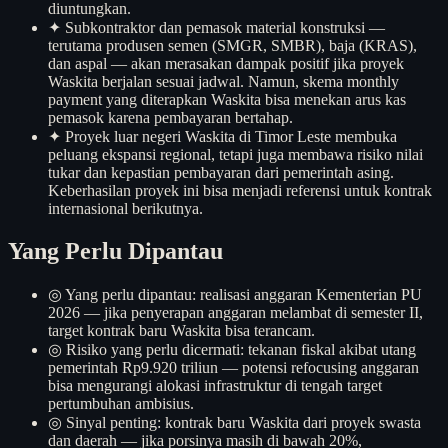
diuntungkan.
✦
Subkontraktor dan pemasok material konstruksi —
terutama produsen semen (SMGR, SMBR), baja (KRAS),
dan aspal — akan merasakan dampak positif jika proyek
Waskita berjalan sesuai jadwal. Namun, skema monthly
payment yang diterapkan Waskita bisa menekan arus kas
pemasok karena pembayaran bertahap.
✦
Proyek luar negeri Waskita di Timor Leste membuka
peluang ekspansi regional, tetapi juga membawa risiko nilai
tukar dan kepastian pembayaran dari pemerintah asing.
Keberhasilan proyek ini bisa menjadi referensi untuk kontrak
internasional berikutnya.
Yang Perlu Dipantau
◎
Yang perlu dipantau: realisasi anggaran Kementerian PU
2026 — jika penyerapan anggaran melambat di semester II,
target kontrak baru Waskita bisa terancam.
◎
Risiko yang perlu dicermati: tekanan fiskal akibat utang
pemerintah Rp9.920 triliun — potensi refocusing anggaran
bisa mengurangi alokasi infrastruktur di tengah target
pertumbuhan ambisius.
◎
Sinyal penting: kontrak baru Waskita dari proyek swasta
dan daerah — jika porsinya masih di bawah 20%,