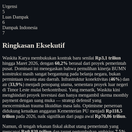
Urgensi
5
Luas Dampak
6
Dampak Indonesia
7
Ringkasan Eksekutif
Waskita Karya membukukan kontrak baru senilai
Rp3,1 triliun
hingga Maret 2026, dengan
60,2%
berasal dari proyek pemerintah
pusat. Dominasi ini menegaskan bahwa pemulihan kinerja BUMN
konstruksi masih sangat bergantung pada belanja negara, bukan
permintaan swasta atau daerah. Infrastruktur konektivitas (
46%
) dan
air (
33,9%
) menjadi penopang utama, sementara proyek luar negeri
di Timor Leste mulai berkontribusi. Yang menarik, Waskita kini
menghindari proyek investasi dan hanya mengambil skema monthly
payment dengan uang muka — strategi defensif yang
mencerminkan trauma likuiditas masa lalu. Optimisme perseroan
didukung kenaikan anggaran Kementerian PU menjadi
Rp118,5
triliun
pada 2026, naik signifikan dari pagu awal
Rp70,86 triliun
.
Namun, di tengah tekanan fiskal akibat utang pemerintah yang
mencapai
Rp9.920 triliun
dan target pertumbuhan ambisius
7,5%