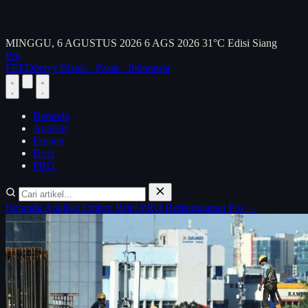
MINGGU, 6 AGUSTUS 2026
6 AGS 2026
31°C
Edisi Siang
Pro
FEED
berry
Bisnis · Pasar · Indonesia
Beranda
Analisis
Emiten
Brief
PRO
Beranda
Analisis
Emiten
Brief
PRO
Berlangganan Pro →