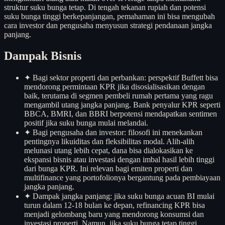
struktur suku bunga tetap. Di tengah tekanan rupiah dan potensi
suku bunga tinggi berkepanjangan, pemahaman ini bisa mengubah
cara investor dan pengusaha menyusun strategi pendanaan jangka
panjang.
Dampak Bisnis
✦
Bagi sektor properti dan perbankan: perspektif Buffett bisa
mendorong permintaan KPR jika disosialisasikan dengan
baik, terutama di segmen pembeli rumah pertama yang ragu
mengambil utang jangka panjang. Bank penyalur KPR seperti
BBCA, BMRI, dan BBRI berpotensi mendapatkan sentimen
positif jika suku bunga mulai melandai.
✦
Bagi pengusaha dan investor: filosofi ini menekankan
pentingnya likuiditas dan fleksibilitas modal. Alih-alih
melunasi utang lebih cepat, dana bisa dialokasikan ke
ekspansi bisnis atau investasi dengan imbal hasil lebih tinggi
dari bunga KPR. Ini relevan bagi emiten properti dan
multifinance yang portofolionya bergantung pada pembiayaan
jangka panjang.
✦
Dampak jangka panjang: jika suku bunga acuan BI mulai
turun dalam 12-18 bulan ke depan, refinancing KPR bisa
menjadi gelombang baru yang mendorong konsumsi dan
investasi properti. Namun, jika suku bunga tetap tinggi,