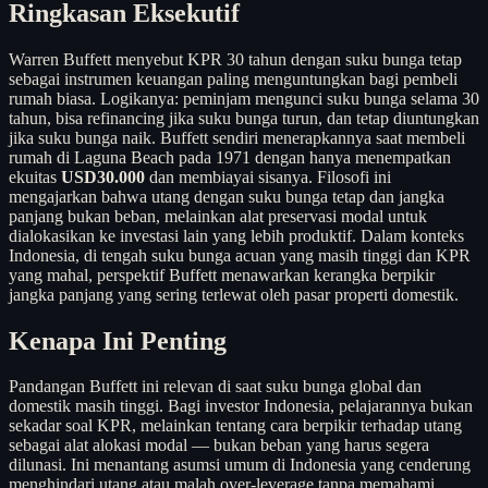
Ringkasan Eksekutif
Warren Buffett menyebut KPR 30 tahun dengan suku bunga tetap
sebagai instrumen keuangan paling menguntungkan bagi pembeli
rumah biasa. Logikanya: peminjam mengunci suku bunga selama 30
tahun, bisa refinancing jika suku bunga turun, dan tetap diuntungkan
jika suku bunga naik. Buffett sendiri menerapkannya saat membeli
rumah di Laguna Beach pada 1971 dengan hanya menempatkan
ekuitas
USD30.000
dan membiayai sisanya. Filosofi ini
mengajarkan bahwa utang dengan suku bunga tetap dan jangka
panjang bukan beban, melainkan alat preservasi modal untuk
dialokasikan ke investasi lain yang lebih produktif. Dalam konteks
Indonesia, di tengah suku bunga acuan yang masih tinggi dan KPR
yang mahal, perspektif Buffett menawarkan kerangka berpikir
jangka panjang yang sering terlewat oleh pasar properti domestik.
Kenapa Ini Penting
Pandangan Buffett ini relevan di saat suku bunga global dan
domestik masih tinggi. Bagi investor Indonesia, pelajarannya bukan
sekadar soal KPR, melainkan tentang cara berpikir terhadap utang
sebagai alat alokasi modal — bukan beban yang harus segera
dilunasi. Ini menantang asumsi umum di Indonesia yang cenderung
menghindari utang atau malah over-leverage tanpa memahami