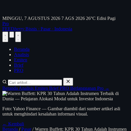
MINGGU, 7 AGUSTUS 2026
7 AGS 2026
26°C
Edisi Pagi
Pro
FEED
berry
Bisnis · Pasar · Indonesia
Beranda
Analisis
Emiten
Brief
PRO
Beranda
Analisis
Emiten
Brief
PRO
Berlangganan Pro →
Foto: Yahoo Finance — Gambar diambil dari sumber artikel asli
untuk menghindari kesalahan informasi visual.
← Kembali
Beranda
/
Pasar
/
Warren Buffett: KPR 30 Tahun Adalah Instrumen