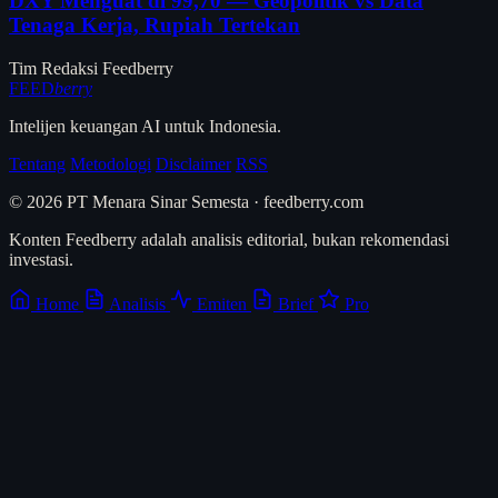
DXY Menguat di 99,70 — Geopolitik vs Data
Tenaga Kerja, Rupiah Tertekan
Tim Redaksi Feedberry
FEED
berry
Intelijen keuangan AI untuk Indonesia.
Tentang
Metodologi
Disclaimer
RSS
© 2026 PT Menara Sinar Semesta · feedberry.com
Konten Feedberry adalah analisis editorial, bukan rekomendasi
investasi.
Home
Analisis
Emiten
Brief
Pro