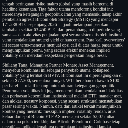
tengah peringatan risiko makro global yang masih bergema di
headline keuangan. Tiga faktor utama mendorong kondisi ini:
meredanya ketegangan geopolitik Iran yang memasuki tahap akhir,
pembelian agresif Bitcoin oleh Strategy (MSTR) yang mencapai
171.238 BTC sepanjang 2026 — jauh melampaui pasokan
tambahan sekitar 63.450 BTC dari penambangan di periode yang
sama — dan aktivitas penjualan opsi secara sistematis oleh institusi
yang menjalankan strategi yield enhancement. Para 'call overwriters'
ini secara terus-menerus menjual opsi call di atas harga pasar untuk
mengumpulkan premi, yang secara efektif menekan implied
volatility dan meredam ekspektasi pergerakan harga besar.
Shiliang Tang, Managing Partner Monarq Asset Management,
menyebut kombinasi ini sebagai penyebab utama 'collapsed
volatility' yang terlihat di BVIV. Bitcoin saat ini diperdagangkan di
sekitar $77.300, sementara minyak WTI bertahan di bawah $100
per barel — relatif tenang untuk ukuran ketegangan geopolitik.
Penurunan volatilitas ini juga mencerminkan pendalaman likuiditas
dan perluasan kepemilikan institusional melalui ETF, manajer aset,
dan alokasi treasury korporasi, yang secara struktural menstabilkan
pasar seiring waktu. Namun, data dari artikel terkait menunjukkan
kontras yang menarik: meskipun implied volatility rendah, arus
keluar dari spot Bitcoin ETF AS mencapai sekitar $2,07 miliar
dalam dua pekan terakhir, dan Bitcoin Premium di Coinbase tetap
negatif — indikasi lemahnya permintaan institusional jangka