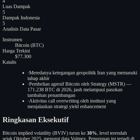
4
Luas Dampak
5
Dampak Indonesia
5
Analisis
Data Pasar
Instrumen
Bitcoin (BTC)
Harga Terkini
$77.300
Katalis
·
Meredanya ketegangan geopolitik Iran yang memasuki
tahap akhir
·
Pembelian agresif Bitcoin oleh Strategy (MSTR) —
171.238 BTC di 2026, jauh melampaui pasokan
tambahan penambangan
·
Aktivitas call overwriting oleh institusi yang
menjalankan strategi yield enhancement
Ringkasan Eksekutif
Bitcoin implied volatility (BVIV) turun ke
38%
, level terendah
sejak Oktober 2025, menurut data Volmex. Penurunan ini terjadi di