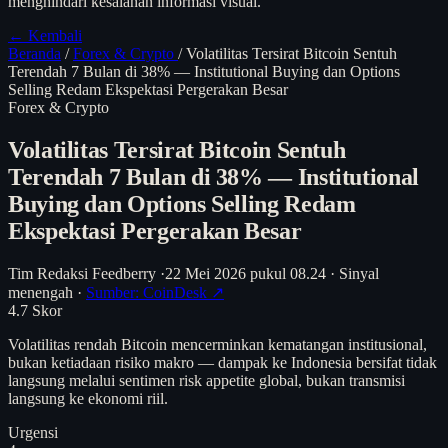
menghindari kesalahan informasi visual.
← Kembali
Beranda
/
Forex & Crypto
/
Volatilitas Tersirat Bitcoin Sentuh
Terendah 7 Bulan di 38% — Institutional Buying dan Options
Selling Redam Ekspektasi Pergerakan Besar
Forex & Crypto
Volatilitas Tersirat Bitcoin Sentuh
Terendah 7 Bulan di 38% — Institutional
Buying dan Options Selling Redam
Ekspektasi Pergerakan Besar
Tim Redaksi Feedberry
·
22 Mei 2026 pukul 08.24
·
Sinyal
menengah
·
Sumber: CoinDesk ↗
4.7
Skor
Volatilitas rendah Bitcoin mencerminkan kematangan institusional,
bukan ketiadaan risiko makro — dampak ke Indonesia bersifat tidak
langsung melalui sentimen risk appetite global, bukan transmisi
langsung ke ekonomi riil.
Urgensi