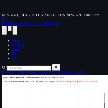
MINGGU, 10 AGUSTUS 2026
10 AGS 2026
32°C
Edisi Sore
Pro
FEED
berry
Bisnis · Pasar · Indonesia
Beranda
Analisis
Emiten
Brief
PRO
Beranda
Analisis
Emiten
Brief
PRO
Berlangganan Pro →