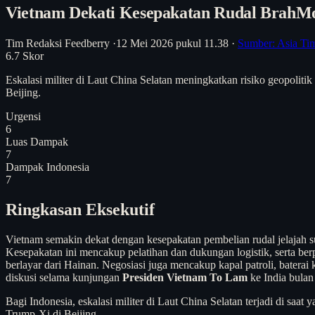
Vietnam Dekati Kesepakatan Rudal BrahMo
Tim Redaksi Feedberry
·
12 Mei 2026 pukul 11.38
·
Sumber: Asia Ti
6.7
Skor
Eskalasi militer di Laut China Selatan meningkatkan risiko geopolit
Beijing.
Urgensi
6
Luas Dampak
7
Dampak Indonesia
7
Ringkasan Eksekutif
Vietnam semakin dekat dengan kesepakatan pembelian rudal jelajah s
Kesepakatan ini mencakup pelatihan dan dukungan logistik, serta be
berlayar dari Hainan. Negosiasi juga mencakup kapal patroli, baterai
diskusi selama kunjungan
Presiden Vietnam To Lam
ke India bulan
Bagi Indonesia, eskalasi militer di Laut China Selatan terjadi di 
Trump-Xi di Beijing.