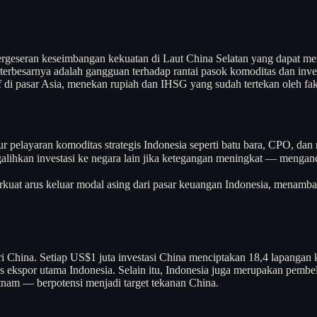
pergeseran keseimbangan kekuatan di Laut China Selatan yang dapat mem
 terbesarnya adalah gangguan terhadap rantai pasok komoditas dan in
di pasar Asia, menekan rupiah dan IHSG yang sudah tertekan oleh fak
r pelayaran komoditas strategis Indonesia seperti batu bara, CPO, dan 
lihkan investasi ke negara lain jika ketegangan meningkat — menganca
rkuat arus keluar modal asing dari pasar keuangan Indonesia, menambah
i China. Setiap US$1 juta investasi China menciptakan 18,4 lapangan ke
ekspor utama Indonesia. Selain itu, Indonesia juga merupakan pembeli 
tnam — berpotensi menjadi target tekanan China.