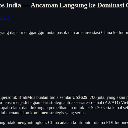
s India — Ancaman Langsung ke Dominasi Ch
mes ↗
ik yang dapat mengganggu rantai pasok dan arus investasi China ke In
upersonik BrahMos buatan India senilai
US$629
–700 juta, yang akan 
rpotensi menjadi bagian dari strategi anti-akses/area-denial (A2/AD)
 kapal selam, dan dukungan pemeliharaan untuk jet Su-30 serta kapal s
 ini menandakan komitmen strategis yang serius.
saat yang tidak menguntungkan: China adalah kontributor utama FDI Ind