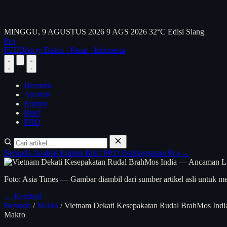
MINGGU, 9 AGUSTUS 2026
9 AGS 2026
32°C
Edisi Siang
Pro
FEED
berry
Bisnis · Pasar · Indonesia
Beranda
Analisis
Emiten
Brief
PRO
Beranda
Analisis
Emiten
Brief
PRO
Berlangganan Pro →
Foto: Asia Times — Gambar diambil dari sumber artikel asli untuk me
← Kembali
Beranda
/
Makro
/
Vietnam Dekati Kesepakatan Rudal BrahMos Indi
Makro