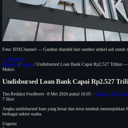
Foto: IDXChannel — Gambar diambil dari sumber artikel asli untuk m
← Kembali
Beranda
/
Makro
/
Undisbursed Loan Bank Capai Rp2.527 Triliun — 
Makro
Undisbursed Loan Bank Capai Rp2.527 Tril
Tim Redaksi Feedberry
·
8 Mei 2026 pukul 10.05
·
Sumber: IDXChan
7
Skor
Angka undisbursed loan yang besar dan terus tumbuh menunjukkan fung
berbagai sektor usaha.
Urgensi