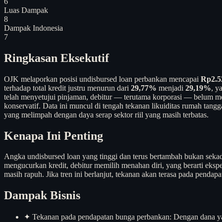
6
Luas Dampak
8
Dampak Indonesia
7
Ringkasan Eksekutif
OJK melaporkan posisi undisbursed loan perbankan mencapai
Rp2.52
terhadap total kredit justru menurun dari
29,77%
menjadi
29,19%
, y
telah menyetujui pinjaman, debitur — terutama korporasi — belum me
konservatif. Data ini muncul di tengah tekanan likuiditas rumah tang
yang melimpah dengan daya serap sektor riil yang masih terbatas.
Kenapa Ini Penting
Angka undisbursed loan yang tinggi dan terus bertambah bukan sekada
mengucurkan kredit, debitur memilih menahan diri, yang berarti eks
masih rapuh. Jika tren ini berlanjut, tekanan akan terasa pada pend
Dampak Bisnis
✦
Tekanan pada pendapatan bunga perbankan: Dengan dana yang