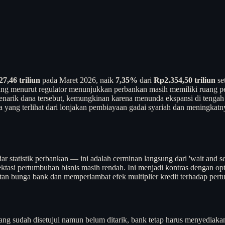
7,46 triliun
pada Maret 2026, naik
7,35%
dari
Rp2.354,50 triliun
se
ang menurut regulator menunjukkan perbankan masih memiliki ruang
narik dana tersebut, kemungkinan karena menunda ekspansi di tengah k
ga yang terlihat dari lonjakan pembiayaan gadai syariah dan meningkatn
r statistik perbankan — ini adalah cerminan langsung dari 'wait and se
pektasi pertumbuhan bisnis masih rendah. Ini menjadi kontras dengan
apatan bunga bank dan memperlambat efek multiplier kredit terhadap pe
 sudah disetujui namun belum ditarik, bank tetap harus menyediakan 