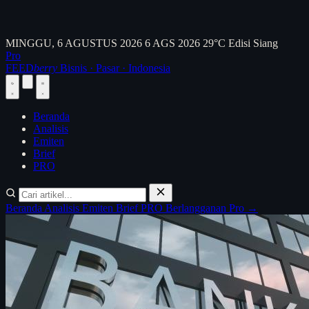
MINGGU, 6 AGUSTUS 2026
6 AGS 2026
29°C
Edisi Siang
Pro
FEED
berry
Bisnis · Pasar · Indonesia
Beranda
Analisis
Emiten
Brief
PRO
Beranda
Analisis
Emiten
Brief
PRO
Berlangganan Pro →