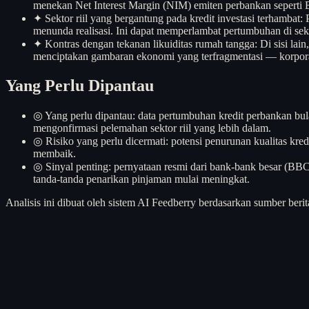
menekan Net Interest Margin (NIM) emiten perbankan seperti B
✦
Sektor riil yang bergantung pada kredit investasi terhambat
menunda realisasi. Ini dapat memperlambat pertumbuhan di sekt
✦
Kontras dengan tekanan likuiditas rumah tangga: Di sisi lai
menciptakan gambaran ekonomi yang terfragmentasi — korpor
Yang Perlu Dipantau
◎
Yang perlu dipantau: data pertumbuhan kredit perbankan bu
mengonfirmasi pelemahan sektor riil yang lebih dalam.
◎
Risiko yang perlu dicermati: potensi penurunan kualitas kred
membaik.
◎
Sinyal penting: pernyataan resmi dari bank-bank besar (BB
tanda-tanda penarikan pinjaman mulai meningkat.
Analisis ini dibuat oleh sistem AI Feedberry berdasarkan sumber berit