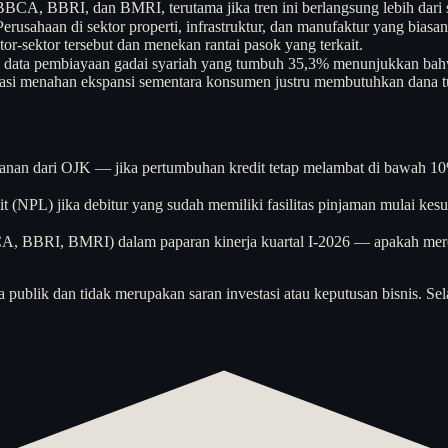
BCA, BBRI, dan BMRI, terutama jika tren ini berlangsung lebih dari s
: Perusahaan di sektor properti, infrastruktur, dan manufaktur yang bi
or-sektor tersebut dan menekan rantai pasok yang terkait.
n, data pembiayaan gadai syariah yang tumbuh 35,3% menunjukkan bahwa 
asi menahan ekspansi sementara konsumen justru membutuhkan dana t
lanan dari OJK — jika pertumbuhan kredit tetap melambat di bawah 10%
it (NPL) jika debitur yang sudah memiliki fasilitas pinjaman mulai kes
CA, BBRI, BMRI) dalam paparan kinerja kuartal I-2026 — apakah mereka
a publik dan tidak merupakan saran investasi atau keputusan bisnis. Sel