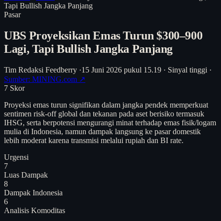
Tapi Bullish Jangka Panjang
Pasar
UBS Proyeksikan Emas Turun $300–900
Lagi, Tapi Bullish Jangka Panjang
Tim Redaksi Feedberry
·
15 Juni 2026 pukul 15.19
·
Sinyal tinggi
·
Sumber: MINING.com ↗
7
Skor
Proyeksi emas turun signifikan dalam jangka pendek memperkuat
sentimen risk-off global dan tekanan pada aset berisiko termasuk
IHSG, serta berpotensi mengurangi minat terhadap emas fisik/logam
mulia di Indonesia, namun dampak langsung ke pasar domestik
lebih moderat karena transmisi melalui rupiah dan BI rate.
Urgensi
7
Luas Dampak
8
Dampak Indonesia
6
Analisis
Komoditas