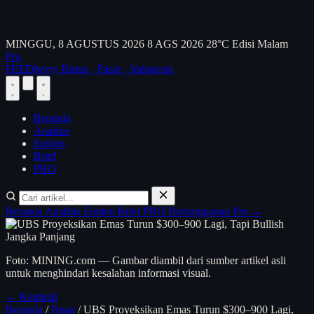
MINGGU, 8 AGUSTUS 2026
8 AGS 2026
28°C
Edisi Malam
Pro
FEED
berry
Bisnis · Pasar · Indonesia
Beranda
Analisis
Emiten
Brief
PRO
Beranda
Analisis
Emiten
Brief
PRO
Berlangganan Pro →
Foto: MINING.com — Gambar diambil dari sumber artikel asli
untuk menghindari kesalahan informasi visual.
← Kembali
Beranda
/
Pasar
/
UBS Proyeksikan Emas Turun $300–900 Lagi,