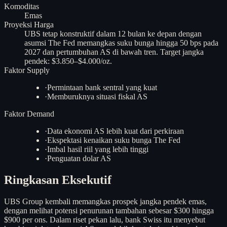
Komoditas
Emas
Proyeksi Harga
UBS tetap konstruktif dalam 12 bulan ke depan dengan
asumsi The Fed memangkas suku bunga hingga 50 bps pada
2027 dan pertumbuhan AS di bawah tren. Target jangka
pendek: $3.850–$4.000/oz.
Faktor Supply
·
Permintaan bank sentral yang kuat
·
Memburuknya situasi fiskal AS
Faktor Demand
·
Data ekonomi AS lebih kuat dari perkiraan
·
Ekspektasi kenaikan suku bunga The Fed
·
Imbal hasil riil yang lebih tinggi
·
Penguatan dolar AS
Ringkasan Eksekutif
UBS Group kembali memangkas prospek jangka pendek emas,
dengan melihat potensi penurunan tambahan sebesar $300 hingga
$900 per ons. Dalam riset pekan lalu, bank Swiss itu menyebut