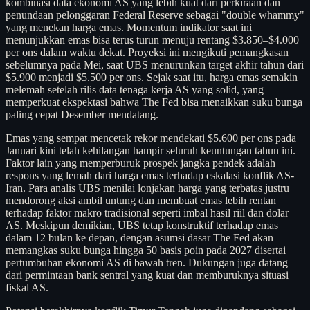
kombinasi data ekonomi AS yang lebih kuat dari perkiraan dan
penundaan pelonggaran Federal Reserve sebagai "double whammy"
yang menekan harga emas. Momentum indikator saat ini
menunjukkan emas bisa terus turun menuju rentang $3.850–$4.000
per ons dalam waktu dekat. Proyeksi ini mengikuti pemangkasan
sebelumnya pada Mei, saat UBS menurunkan target akhir tahun dari
$5.900 menjadi $5.500 per ons. Sejak saat itu, harga emas semakin
melemah setelah rilis data tenaga kerja AS yang solid, yang
memperkuat ekspektasi bahwa The Fed bisa menaikkan suku bunga
paling cepat Desember mendatang.
Emas yang sempat mencetak rekor mendekati $5.600 per ons pada
Januari kini telah kehilangan hampir seluruh keuntungan tahun ini.
Faktor lain yang memperburuk prospek jangka pendek adalah
respons yang lemah dari harga emas terhadap eskalasi konflik AS-
Iran. Para analis UBS menilai lonjakan harga yang terbatas justru
mendorong aksi ambil untung dan membuat emas lebih rentan
terhadap faktor makro tradisional seperti imbal hasil riil dan dolar
AS. Meskipun demikian, UBS tetap konstruktif terhadap emas
dalam 12 bulan ke depan, dengan asumsi dasar The Fed akan
memangkas suku bunga hingga 50 basis poin pada 2027 disertai
pertumbuhan ekonomi AS di bawah tren. Dukungan juga datang
dari permintaan bank sentral yang kuat dan memburuknya situasi
fiskal AS.