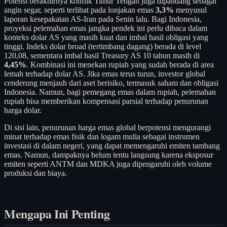
Potensi berakhirnya konflik Timur Tengah juga dipandang sebagai
angin segar, seperti terlihat pada lonjakan emas
3,3%
menyusul
laporan kesepakatan AS-Iran pada Senin lalu. Bagi Indonesia,
proyeksi pelemahan emas jangka pendek ini perlu dibaca dalam
konteks dolar AS yang masih kuat dan imbal hasil obligasi yang
tinggi. Indeks dolar broad (tertimbang dagang) berada di level
120,08, sementara imbal hasil Treasury AS 10 tahun masih di
4,45%
. Kombinasi ini menekan rupiah yang sudah berada di area
lemah terhadap dolar AS. Jika emas terus turun, investor global
cenderung menjauh dari aset berisiko, termasuk saham dan obligasi
Indonesia. Namun, bagi pemegang emas dalam rupiah, pelemahan
rupiah bisa memberikan kompensasi parsial terhadap penurunan
harga dolar.
Di sisi lain, penurunan harga emas global berpotensi mengurangi
minat terhadap emas fisik dan logam mulia sebagai instrumen
investasi di dalam negeri, yang dapat memengaruhi emiten tambang
emas. Namun, dampaknya belum tentu langsung karena eksposur
emiten seperti ANTM dan MDKA juga dipengaruhi oleh volume
produksi dan biaya.
Mengapa Ini Penting