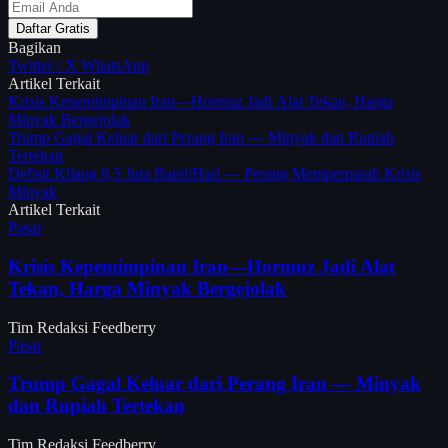
Daftar Gratis
Bagikan
Twitter / X
WhatsApp
Artikel Terkait
Krisis Kepemimpinan Iran—Hormuz Jadi Alat Tekan, Harga
Minyak Bergejolak
Trump Gagal Keluar dari Perang Iran — Minyak dan Rupiah
Tertekan
Defisit Kilang 6,5 Juta Barel/Hari — Perang Memperparah Krisis
Minyak
Artikel Terkait
Pasar
Krisis Kepemimpinan Iran—Hormuz Jadi Alat
Tekan, Harga Minyak Bergejolak
Tim Redaksi Feedberry
Pasar
Trump Gagal Keluar dari Perang Iran — Minyak
dan Rupiah Tertekan
Tim Redaksi Feedberry