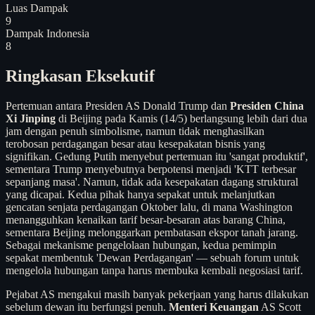
Luas Dampak
9
Dampak Indonesia
8
Ringkasan Eksekutif
Pertemuan antara Presiden AS Donald Trump dan
Presiden China
Xi Jinping
di Beijing pada Kamis (14/5) berlangsung lebih dari dua
jam dengan penuh simbolisme, namun tidak menghasilkan
terobosan perdagangan besar atau kesepakatan bisnis yang
signifikan. Gedung Putih menyebut pertemuan itu 'sangat produktif',
sementara Trump menyebutnya berpotensi menjadi 'KTT terbesar
sepanjang masa'. Namun, tidak ada kesepakatan dagang struktural
yang dicapai. Kedua pihak hanya sepakat untuk melanjutkan
gencatan senjata perdagangan Oktober lalu, di mana Washington
menangguhkan kenaikan tarif besar-besaran atas barang China,
sementara Beijing melonggarkan pembatasan ekspor tanah jarang.
Sebagai mekanisme pengelolaan hubungan, kedua pemimpin
sepakat membentuk 'Dewan Perdagangan' — sebuah forum untuk
mengelola hubungan tanpa harus membuka kembali negosiasi tarif.
Pejabat AS mengakui masih banyak pekerjaan yang harus dilakukan
sebelum dewan itu berfungsi penuh.
Menteri Keuangan
AS Scott