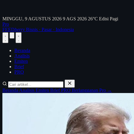
MINGGU, 9 AGUSTUS 2026
9 AGS 2026
26°C
Edisi Pagi
Pro
FEED
berry
Bisnis · Pasar · Indonesia
Beranda
Analisis
Emiten
Brief
PRO
Beranda
Analisis
Emiten
Brief
PRO
Berlangganan Pro →