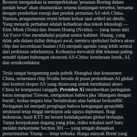
Bessent mengatakan ia memperkirakan 'pesanan Boeing dalam
jumlah besar' akan diumumkan selama kunjungan tersebut, bersama
dengan pembelian energi dan produk pertanian AS oleh China.
Namun, pengumuman resmi belum keluar saat artikel ini ditulis.
Yang menarik perhatian adalah kehadiran dua tokoh teknologi —
Elon Musk (Tesla) dan Jensen Huang (Nvidia) — yang turun dari
Air Force One mendahului pejabat senior kabinet. Huang, yang
tidak ada dalam daftar delegasi awal, memicu spekulasi bahwa akses
chip dan kecerdasan buatan (AI) menjadi agenda yang lebih sentral
dari perkiraan sebelumnya. Keduanya mewakili titik tekanan paling
sensitif dalam hubungan ekonomi AS-China: kendaraan listrik, AI,
dan semikonduktor.
Tesla sangat bergantung pada pabrik Shanghai dan konsumen
China, sementara chip Nvidia berada di pusat perlombaan AI global
dan kontrol ekspor AS yang dirancang untuk membatasi akses
China ke komputasi canggih.
Presiden Xi
memberikan peringatan
keras mengenai Taiwan, mengatakan bahwa jika 'ditangani dengan
buruk', kedua negara bisa 'bertabrakan atau bahkan berkonflik'.
Peringatan ini menjadi pengingat bahwa ketegangan geopolitik
struktural tetap tinggi meskipun ada upaya diplomasi. Bagi
Indonesia, hasil KTT ini berarti ketidakpastian global berlanjut.
Tanpa kesepakatan dagang yang jelas, risiko eskalasi tarif baru
melalui mekanisme Section 301 — yang tengah disiapkan
pemerintahan Trump — tetap terbuka. Harga minyak Brent yang