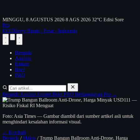
MINGGU, 8 AGUSTUS 2026
8 AGS 2026
32°C
Edisi Sore
Pro
FEED
berry
Bisnis · Pasar · Indonesia
Beranda
Analisis
Emiten
Brief
PRO
Beranda
Analisis
Emiten
Brief
PRO
Berlangganan Pro →
Foto: Asia Times — Gambar diambil dari sumber artikel asli untuk
menghindari kesalahan informasi visual.
← Kembali
Beranda
/
Makro
/
Trump Bangun Ballroom Anti-Drone, Harga