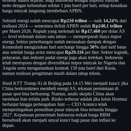
terbesar dalam sejarah. Bagi Indonesia sebagai importir minyak
netto dengan kebutuhan sekitar 1 juta barel per hari, setiap kenaikan
harga minyak langsung membebani APBN.
Subsidi energi sudah mencapai
Rp210 triliun
— naik
14,24%
dari
realisasi 2024 — sementara defisit APBN sudah
Rp240,1 triliun
per Maret 2026. Rupiah yang melemah ke
Rp17.460
per dolar AS
— level terlemah dalam satu tahun — memperparah biaya impor
energi. Sektor penerbangan sudah merasakan dampak dengan
Kemenhub mengizinkan fuel surcharge hingga
50%
dari tarif batas
atas setelah harga avtur mencapai
Rp29.116
per liter. Sektor logistik,
pelayaran, dan industri padat energi juga akan tertekan. Indonesia
telah merespons dengan diversifikasi impor minyak ke Nigeria dan
Angola serta mengamankan kontrak 150 juta barel dari Rusia,
namun realisasi pengiriman masih dalam tahap teknis.
Hasil KTT Trump-Xi di Beijing pada 14-15 Mei menjadi kunci: jika
China berkomitmen membeli energi AS, tekanan permintaan di
pasar spot bisa berkurang. Namun, analis skeptis China akan
menekan Iran terlalu jauh. Risiko terbesar adalah jika krisis Hormuz
berlanjut hingga pertengahan Juni — CEO Aramco telah
memperingatkan pemulihan pasar minyak bisa tertunda hingga
2027. Keputusan pemerintah Indonesia terkait harga BBM
bersubsidi akan menjadi sinyal kunci bagi pasar dan inflasi ke
depan.