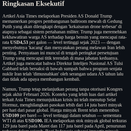
Ringkasan Eksekutif
Artikel Asia Times melaporkan Presiden AS Donald Trump
memamerkan progres pembangunan ballroom mewah di Gedung
Putih yang akan dilengkapi dengan 'kekaisaran drone terbesar' di
atapnya sebagai sistem pertahanan militer. Trump juga meremehkan
kekhawatiran warga AS terhadap harga bensin yang mencapai rata-
rata
USD4,53
per galon — level tertinggi sejak 2023 — dengan
menyebutnya 'kacang' dan menyatakan perang melawan Iran lebih
penting. Pernyataan ini muncul di tengah peringkat persetujuan
Trump yang mencapai titik terendah di masa jabatan keduanya.
Artikel juga mencatat bahwa Direktur Intelijen Nasional AS Tulsi
Gabbard telah bersaksi di bawah sumpah bahwa program senjata
nuklir Iran telah 'dimusnahkan' oleh serangan udara AS tahun lalu
dan tidak ada upaya membangun kembali.
Namun, Trump tetap melanjutkan perang tanpa otorisasi Kongres
sejak akhir Februari 2026. Konteks yang lebih luas dari artikel
terkait Asia Times menunjukkan krisis ini telah menutup Selat
Hormuz, menghilangkan pasokan lebih dari 14 juta barel minyak
per hari dari pasar global. Harga minyak Brent telah menembus
USD109
per barel — level tertinggi dalam setahun — sementara
WTI di atas
USD100.
IEA melaporkan stok minyak global terkuras
129 juta barel pada Maret dan 117 juta barel pada April, penurunan