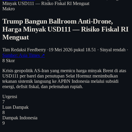
Minyak USD111 — Risiko Fiskal RI Menguat
Makro
Trump Bangun Ballroom Anti-Drone,
Harga Minyak USD111 — Risiko Fiskal RI
Menguat
Tim Redaksi Feedberry
·
19 Mei 2026 pukul 18.51
·
Sinyal rendah
·
Sumber: Asia Times ↗
8
Skor
Krisis geopolitik AS-Iran yang memicu harga minyak Brent di atas
USD111 per barel dan penutupan Selat Hormuz menimbulkan
tekanan sistemik langsung ke APBN Indonesia melalui subsidi
energi, defisit fiskal, dan pelemahan rupiah.
Urgensi
7
Luas Dampak
8
Dampak Indonesia
9