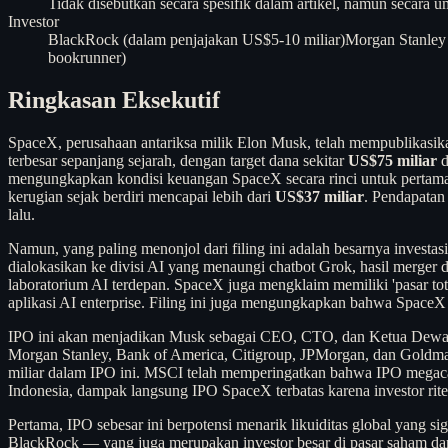
Tidak disebutkan secara spesifik dalam artikel, namun secara 
Investor
BlackRock (dalam penjajakan US$5-10 miliar)
Morgan Stanley 
bookrunner)
Ringkasan Eksekutif
SpaceX, perusahaan antariksa milik Elon Musk, telah mempublikasik
terbesar sepanjang sejarah, dengan target dana sekitar
US$75 miliar
d
mengungkapkan kondisi keuangan SpaceX secara rinci untuk pertam
kerugian sejak berdiri mencapai lebih dari
US$37 miliar
. Pendapatan 
lalu.
Namun, yang paling menonjol dari filing ini adalah besarnya investa
dialokasikan ke divisi AI yang menaungi chatbot Grok, hasil merger
laboratorium AI terdepan. SpaceX juga mengklaim memiliki 'pasar tot
aplikasi AI enterprise. Filing ini juga mengungkapkan bahwa Space
IPO ini akan menjadikan Musk sebagai CEO, CTO, dan Ketua Dewan Ko
Morgan Stanley, Bank of America, Citigroup, JPMorgan, dan Goldman 
miliar dalam IPO ini. MSCI telah memperingatkan bahwa IPO megacap s
Indonesia, dampak langsung IPO SpaceX terbatas karena investor ritel
Pertama, IPO sebesar ini berpotensi menarik likuiditas global yang s
BlackRock — yang juga merupakan investor besar di pasar saham dan ob