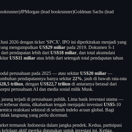
bookrunner)
JPMorgan (lead bookrunner)
Goldman Sachs (lead
Juni 2026 dengan ticker 'SPCX'. IPO ini diperkirakan menjadi yang
 yang mengumpulkan
US$29 miliar
pada 2019. Dokumen S-1
dari pendapatan lebih dari
US$18 miliar
, dan total akumulasi
kitar
US$11 miliar
atau lebih dari setengah total pendapatan tahun
modal perusahaan pada 2025 — atau sekitar
US$20 miliar
—
ertumbuhan pendapatannya hanya sekitar
22%
, jauh di bawah rata-rata
28,5 triliun
, dengan
US$22,7 triliun
di antaranya berasal dari
absorpsi perusahaan AI dan media sosial milik Musk.
rang terjadi di perusahaan publik. Lima bank investasi utama —
terbesar dunia, dikabarkan tengah menjajaki investasi
US$5
-10
micu realokasi sektoral di seluruh indeks acuan global. Bagi
tidak langsung yang perlu dicermati.
market termasuk Indonesia dalam jangka pendek. Kedua, partisipasi
kelolaan aktif mereka digunakan untuk investasi ini. Ketiga,