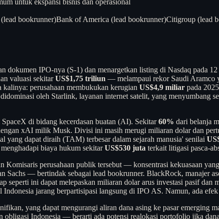
umum untuk ekspansi bisnis dan operasional
(lead bookrunner)
Bank of America (lead bookrunner)
Citigroup (lead 
an dokumen IPO-nya (S-1) dan menargetkan listing di Nasdaq pada 12 
an valuasi sekitar
US$1,75 triliun
— melampaui rekor Saudi Aramco
a kalinya: perusahaan membukukan kerugian
US$4,9 miliar
pada 2025 
didominasi oleh Starlink, layanan internet satelit, yang menyumbang se
si SpaceX di bidang kecerdasan buatan (AI). Sekitar
60%
dari belanja 
 dengan xAI milik Musk. Divisi ini masih merugi miliaran dolar dan p
al yang dapat diraih (TAM) terbesar dalam sejarah manusia' senilai
US$
X menghadapi biaya hukum sekitar
US$530 juta
terkait litigasi pasca-
misaris perusahaan publik tersebut — konsentrasi kekuasaan yang ja
Sachs — bertindak sebagai lead bookrunner. BlackRock, manajer aset 
eperti ini dapat melepaskan miliaran dolar arus investasi pasif dan me
 Indonesia jarang berpartisipasi langsung di IPO AS. Namun, ada efek 
ignifikan, yang dapat mengurangi aliran dana asing ke pasar emerging 
ligasi Indonesia — berarti ada potensi realokasi portofolio jika dana 