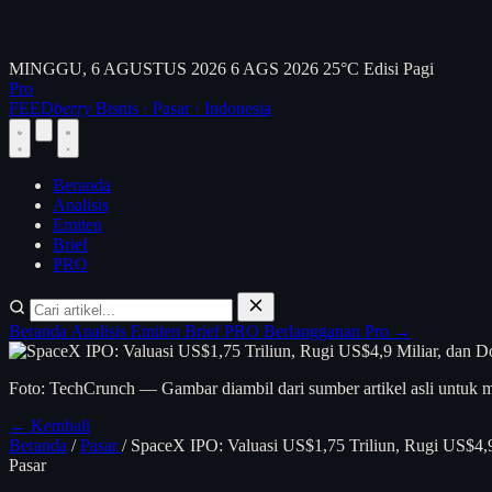
MINGGU, 6 AGUSTUS 2026
6 AGS 2026
25°C
Edisi Pagi
Pro
FEED
berry
Bisnis · Pasar · Indonesia
Beranda
Analisis
Emiten
Brief
PRO
Beranda
Analisis
Emiten
Brief
PRO
Berlangganan Pro →
Foto: TechCrunch — Gambar diambil dari sumber artikel asli untuk m
← Kembali
Beranda
/
Pasar
/
SpaceX IPO: Valuasi US$1,75 Triliun, Rugi US$4,9
Pasar