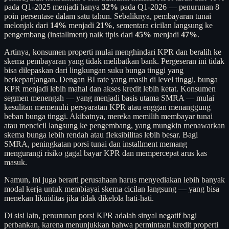
pada Q1-2025 menjadi hanya
32%
pada Q1-2026 — penurunan 8
poin persentase dalam satu tahun. Sebaliknya, pembayaran tunai
melonjak dari
14%
menjadi
21%
, sementara cicilan langsung ke
pengembang (installment) naik tipis dari
45%
menjadi
47%
.
Artinya, konsumen properti mulai menghindari KPR dan beralih ke
skema pembayaran yang tidak melibatkan bank. Pergeseran ini tidak
bisa dilepaskan dari lingkungan suku bunga tinggi yang
berkepanjangan. Dengan BI rate yang masih di level tinggi, bunga
KPR menjadi lebih mahal dan akses kredit lebih ketat. Konsumen
segmen menengah — yang menjadi basis utama SMRA — mulai
kesulitan memenuhi persyaratan KPR atau enggan menanggung
beban bunga tinggi. Akibatnya, mereka memilih membayar tunai
atau mencicil langsung ke pengembang, yang mungkin menawarkan
skema bunga lebih rendah atau fleksibilitas lebih besar. Bagi
SMRA, peningkatan porsi tunai dan installment memang
mengurangi risiko gagal bayar KPR dan mempercepat arus kas
masuk.
Namun, ini juga berarti perusahaan harus menyediakan lebih banyak
modal kerja untuk membiayai skema cicilan langsung — yang bisa
menekan likuiditas jika tidak dikelola hati-hati.
Di sisi lain, penurunan porsi KPR adalah sinyal negatif bagi
perbankan, karena menunjukkan bahwa permintaan kredit properti