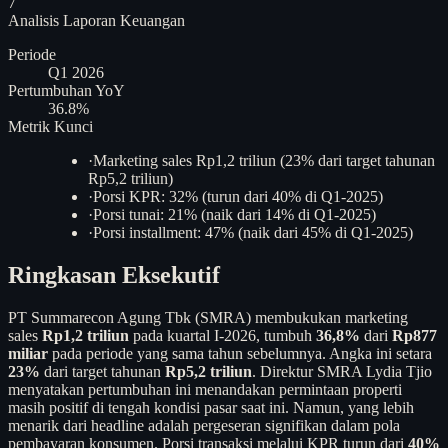
7
Analisis
Laporan Keuangan
Periode
Q1 2026
Pertumbuhan YoY
36.8%
Metrik Kunci
·
Marketing sales Rp1,2 triliun (23% dari target tahunan
Rp5,2 triliun)
·
Porsi KPR: 32% (turun dari 40% di Q1-2025)
·
Porsi tunai: 21% (naik dari 14% di Q1-2025)
·
Porsi installment: 47% (naik dari 45% di Q1-2025)
Ringkasan Eksekutif
PT Summarecon Agung Tbk (SMRA) membukukan marketing
sales
Rp1,2 triliun
pada kuartal I-2026, tumbuh
36,8%
dari
Rp877
miliar
pada periode yang sama tahun sebelumnya. Angka ini setara
23%
dari target tahunan
Rp5,2 triliun
. Direktur SMRA Lydia Tjio
menyatakan pertumbuhan ini menandakan permintaan properti
masih positif di tengah kondisi pasar saat ini. Namun, yang lebih
menarik dari headline adalah pergeseran signifikan dalam pola
pembayaran konsumen. Porsi transaksi melalui KPR turun dari
40%