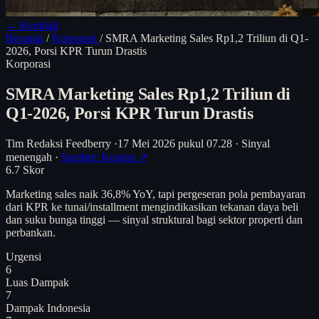
← Kembali
Beranda
/
Korporasi
/
SMRA Marketing Sales Rp1,2 Triliun di Q1-
2026, Porsi KPR Turun Drastis
Korporasi
SMRA Marketing Sales Rp1,2 Triliun di
Q1-2026, Porsi KPR Turun Drastis
Tim Redaksi Feedberry
·
17 Mei 2026 pukul 07.28
·
Sinyal
menengah
·
Sumber: Kontan ↗
6.7
Skor
Marketing sales naik 36,8% YoY, tapi pergeseran pola pembayaran
dari KPR ke tunai/installment mengindikasikan tekanan daya beli
dan suku bunga tinggi — sinyal struktural bagi sektor properti dan
perbankan.
Urgensi
6
Luas Dampak
7
Dampak Indonesia