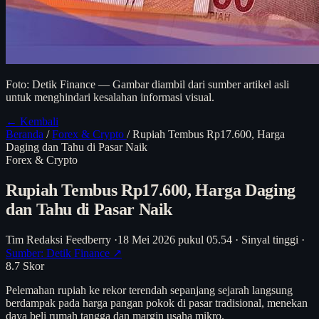
Foto: Detik Finance — Gambar diambil dari sumber artikel asli
untuk menghindari kesalahan informasi visual.
← Kembali
Beranda
/
Forex & Crypto
/
Rupiah Tembus Rp17.600, Harga
Daging dan Tahu di Pasar Naik
Forex & Crypto
Rupiah Tembus Rp17.600, Harga Daging
dan Tahu di Pasar Naik
Tim Redaksi Feedberry
·
18 Mei 2026 pukul 05.54
·
Sinyal tinggi
·
Sumber: Detik Finance ↗
8.7
Skor
Pelemahan rupiah ke rekor terendah sepanjang sejarah langsung
berdampak pada harga pangan pokok di pasar tradisional, menekan
daya beli rumah tangga dan margin usaha mikro.