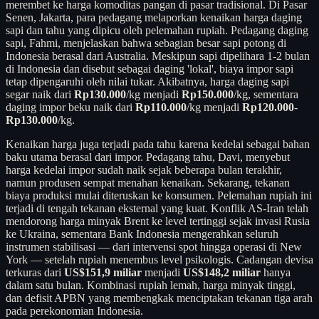
merembet ke harga komoditas pangan di pasar tradisional. Di Pasar
Senen, Jakarta, para pedagang melaporkan kenaikan harga daging
sapi dan tahu yang dipicu oleh pelemahan rupiah. Pedagang daging
sapi, Fahmi, menjelaskan bahwa sebagian besar sapi potong di
Indonesia berasal dari Australia. Meskipun sapi dipelihara 1-2 bulan
di Indonesia dan disebut sebagai daging 'lokal', biaya impor sapi
tetap dipengaruhi oleh nilai tukar. Akibatnya, harga daging sapi
segar naik dari
Rp130.000
/kg menjadi
Rp150.000
/kg, sementara
daging impor beku naik dari
Rp110.000
/kg menjadi
Rp120.000
-
Rp130.000
/kg.
Kenaikan harga juga terjadi pada tahu karena kedelai sebagai bahan
baku utama berasal dari impor. Pedagang tahu, Davi, menyebut
harga kedelai impor sudah naik sejak beberapa bulan terakhir,
namun produsen sempat menahan kenaikan. Sekarang, tekanan
biaya produksi mulai diteruskan ke konsumen. Pelemahan rupiah ini
terjadi di tengah tekanan eksternal yang kuat. Konflik AS-Iran telah
mendorong harga minyak Brent ke level tertinggi sejak invasi Rusia
ke Ukraina, sementara Bank Indonesia mengerahkan seluruh
instrumen stabilisasi — dari intervensi spot hingga operasi di New
York — setelah rupiah menembus level psikologis. Cadangan devisa
terkuras dari
US$151,9 miliar
menjadi
US$148,2 miliar
hanya
dalam satu bulan. Kombinasi rupiah lemah, harga minyak tinggi,
dan defisit APBN yang membengkak menciptakan tekanan tiga arah
pada perekonomian Indonesia.