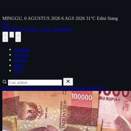
MINGGU, 6 AGUSTUS 2026
6 AGS 2026
31°C
Edisi Siang
Pro
FEED
berry
Bisnis · Pasar · Indonesia
Beranda
Analisis
Emiten
Brief
PRO
Beranda
Analisis
Emiten
Brief
PRO
Berlangganan Pro →