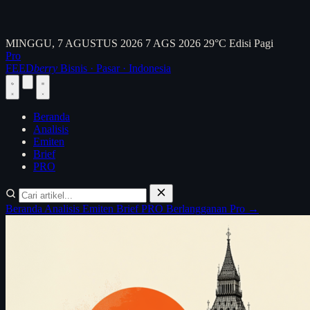
MINGGU, 7 AGUSTUS 2026
7 AGS 2026
29°C
Edisi Pagi
Pro
FEED
berry
Bisnis · Pasar · Indonesia
Beranda
Analisis
Emiten
Brief
PRO
Beranda
Analisis
Emiten
Brief
PRO
Berlangganan Pro →