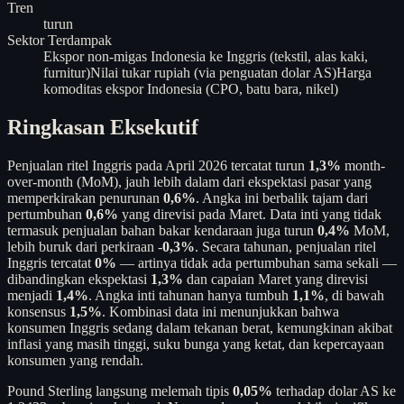
Tren
turun
Sektor Terdampak
Ekspor non-migas Indonesia ke Inggris (tekstil, alas kaki,
furnitur)
Nilai tukar rupiah (via penguatan dolar AS)
Harga
komoditas ekspor Indonesia (CPO, batu bara, nikel)
Ringkasan Eksekutif
Penjualan ritel Inggris pada April 2026 tercatat turun
1,3%
month-
over-month (MoM), jauh lebih dalam dari ekspektasi pasar yang
memperkirakan penurunan
0,6%
. Angka ini berbalik tajam dari
pertumbuhan
0,6%
yang direvisi pada Maret. Data inti yang tidak
termasuk penjualan bahan bakar kendaraan juga turun
0,4%
MoM,
lebih buruk dari perkiraan -
0,3%
. Secara tahunan, penjualan ritel
Inggris tercatat
0%
— artinya tidak ada pertumbuhan sama sekali —
dibandingkan ekspektasi
1,3%
dan capaian Maret yang direvisi
menjadi
1,4%
. Angka inti tahunan hanya tumbuh
1,1%
, di bawah
konsensus
1,5%
. Kombinasi data ini menunjukkan bahwa
konsumen Inggris sedang dalam tekanan berat, kemungkinan akibat
inflasi yang masih tinggi, suku bunga yang ketat, dan kepercayaan
konsumen yang rendah.
Pound Sterling langsung melemah tipis
0,05%
terhadap dolar AS ke