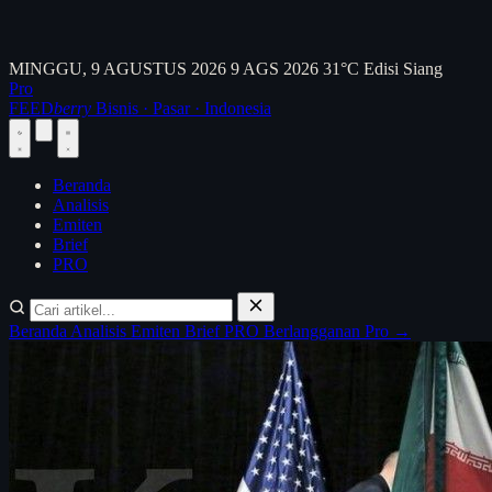
MINGGU, 9 AGUSTUS 2026
9 AGS 2026
31°C
Edisi Siang
Pro
FEED
berry
Bisnis · Pasar · Indonesia
Beranda
Analisis
Emiten
Brief
PRO
Beranda
Analisis
Emiten
Brief
PRO
Berlangganan Pro →