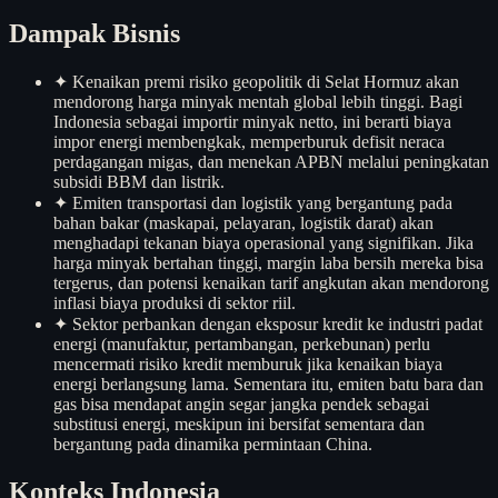
Dampak Bisnis
✦
Kenaikan premi risiko geopolitik di Selat Hormuz akan
mendorong harga minyak mentah global lebih tinggi. Bagi
Indonesia sebagai importir minyak netto, ini berarti biaya
impor energi membengkak, memperburuk defisit neraca
perdagangan migas, dan menekan APBN melalui peningkatan
subsidi BBM dan listrik.
✦
Emiten transportasi dan logistik yang bergantung pada
bahan bakar (maskapai, pelayaran, logistik darat) akan
menghadapi tekanan biaya operasional yang signifikan. Jika
harga minyak bertahan tinggi, margin laba bersih mereka bisa
tergerus, dan potensi kenaikan tarif angkutan akan mendorong
inflasi biaya produksi di sektor riil.
✦
Sektor perbankan dengan eksposur kredit ke industri padat
energi (manufaktur, pertambangan, perkebunan) perlu
mencermati risiko kredit memburuk jika kenaikan biaya
energi berlangsung lama. Sementara itu, emiten batu bara dan
gas bisa mendapat angin segar jangka pendek sebagai
substitusi energi, meskipun ini bersifat sementara dan
bergantung pada dinamika permintaan China.
Konteks Indonesia