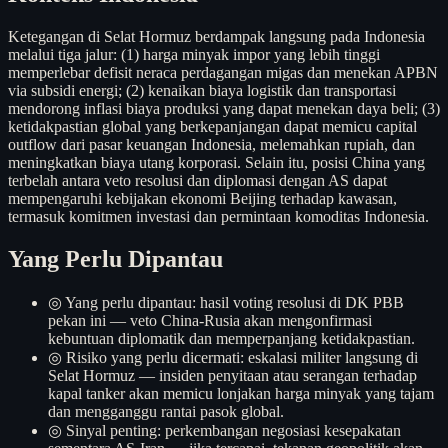
Ketegangan di Selat Hormuz berdampak langsung pada Indonesia
melalui tiga jalur: (1) harga minyak impor yang lebih tinggi
memperlebar defisit neraca perdagangan migas dan menekan APBN
via subsidi energi; (2) kenaikan biaya logistik dan transportasi
mendorong inflasi biaya produksi yang dapat menekan daya beli; (3)
ketidakpastian global yang berkepanjangan dapat memicu capital
outflow dari pasar keuangan Indonesia, melemahkan rupiah, dan
meningkatkan biaya utang korporasi. Selain itu, posisi China yang
terbelah antara veto resolusi dan diplomasi dengan AS dapat
mempengaruhi kebijakan ekonomi Beijing terhadap kawasan,
termasuk komitmen investasi dan permintaan komoditas Indonesia.
Yang Perlu Dipantau
◎
Yang perlu dipantau: hasil voting resolusi di DK PBB
pekan ini — veto China-Rusia akan mengonfirmasi
kebuntuan diplomatik dan memperpanjang ketidakpastian.
◎
Risiko yang perlu dicermati: eskalasi militer langsung di
Selat Hormuz — insiden penyitaan atau serangan terhadap
kapal tanker akan memicu lonjakan harga minyak yang tajam
dan mengganggu rantai pasok global.
◎
Sinyal penting: perkembangan negosiasi kesepakatan