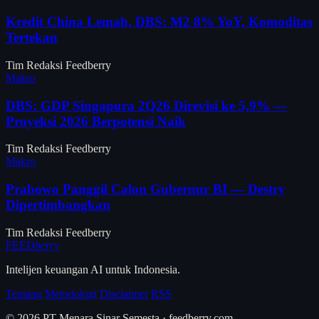
Kredit China Lemah, DBS: M2 8% YoY, Komoditas
Tertekan
Tim Redaksi Feedberry
Makro
DBS: GDP Singapura 2Q26 Direvisi ke 5,9% —
Proyeksi 2026 Berpotensi Naik
Tim Redaksi Feedberry
Makro
Prabowo Panggil Calon Gubernur BI — Destry
Dipertimbangkan
Tim Redaksi Feedberry
FEED
berry
Intelijen keuangan AI untuk Indonesia.
Tentang
Metodologi
Disclaimer
RSS
© 2026 PT Menara Sinar Semesta · feedberry.com