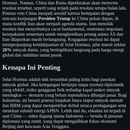
Hormuz. Namun, China dan Rusia diperkirakan akan memveto
resolusi tersebut, seperti yang terjadi pada resolusi serupa bulan lalu.
Potensi veto China menjadi sensitif karena bertepatan dengan
rencana kunjungan
Presiden Trump
ke China pekan depan, di
mana konflik Iran akan menjadi agenda utama. Iran menolak
resolusi dan menyebutnya cacat fundamental, sementara negosiasi
kesepakatan sementara untuk menghentikan perang antara AS dan
Iran dilaporkan masih berlangsung. Kegagalan resolusi ini dapat
memperpanjang ketidakpastian di Selat Hormuz, jalur transit sekitar
20%
minyak dunia, yang berimplikasi langsung pada harga energi
global dan stabilitas rantai pasok.
Kenapa Ini Penting
Selat Hormuz adalah titik tersumbat paling kritis bagi pasokan
minyak global. Jika ketegangan berlanjut tanpa resolusi diplomatik
yang efektif, risiko gangguan fisik terhadap kapal tanker minyak
meningkat — skenario yang belum sepenuhnya dihargai pasar. Bagi
Indonesia, ini berarti potensi lonjakan biaya impor minyak mentah
dan BBM yang dapat memperlebar defisit neraca perdagangan serta
menekan subsidi energi APBN. Lebih dari itu, eskalasi ini terjadi di
saat China — mitra dagang utama Indonesia — berada di pusaran
diplomasi yang rumit, yang dapat mengalihkan fokus ekonomi
Beijing dari kawasan Asia Tenggara.