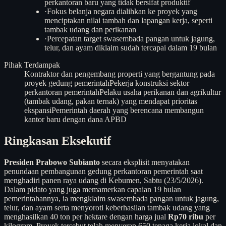
perkantoran baru yang tidak bersifat produktif
·
Fokus belanja negara dialihkan ke proyek yang
menciptakan nilai tambah dan lapangan kerja, seperti
tambak udang dan perikanan
·
Percepatan target swasembada pangan untuk jagung,
telur, dan ayam diklaim sudah tercapai dalam 19 bulan
Pihak Terdampak
Kontraktor dan pengembang properti yang bergantung pada
proyek gedung pemerintah
Pekerja konstruksi sektor
perkantoran pemerintah
Pelaku usaha perikanan dan agrikultur
(tambak udang, pakan ternak) yang mendapat prioritas
ekspansi
Pemerintah daerah yang berencana membangun
kantor baru dengan dana APBD
Ringkasan Eksekutif
Presiden Prabowo Subianto
secara eksplisit menyatakan
penundaan pembangunan gedung perkantoran pemerintah saat
menghadiri panen raya udang di Kebumen, Sabtu (23/5/2026).
Dalam pidato yang juga memamerkan capaian 19 bulan
pemerintahannya, ia mengklaim swasembada pangan untuk jagung,
telur, dan ayam serta menyoroti keberhasilan tambak udang yang
menghasilkan 40 ton per hektare dengan harga jual
Rp70 ribu
per
kilogram. Proyek tersebut telah menyerap 650 tenaga kerja lokal dan