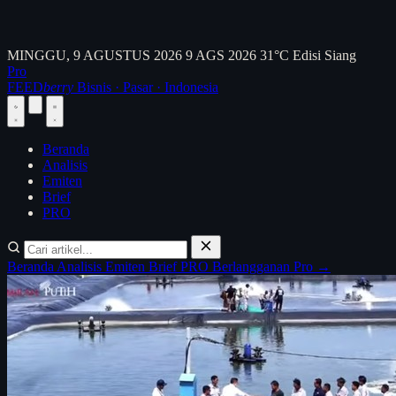
MINGGU, 9 AGUSTUS 2026
9 AGS 2026
31°C
Edisi Siang
Pro
FEED
berry
Bisnis · Pasar · Indonesia
Beranda
Analisis
Emiten
Brief
PRO
Beranda
Analisis
Emiten
Brief
PRO
Berlangganan Pro →