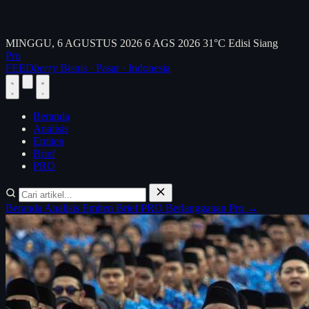
MINGGU, 6 AGUSTUS 2026
6 AGS 2026
31°C
Edisi Siang
Pro
FEED
berry
Bisnis · Pasar · Indonesia
Beranda
Analisis
Emiten
Brief
PRO
Beranda
Analisis
Emiten
Brief
PRO
Berlangganan Pro →