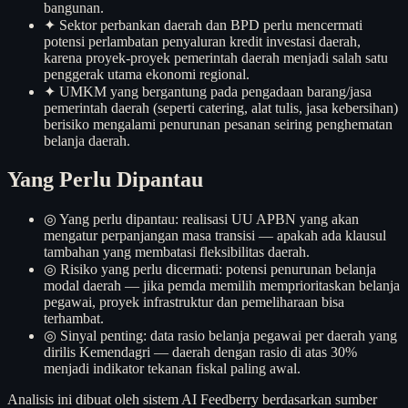
bangunan.
✦
Sektor perbankan daerah dan BPD perlu mencermati
potensi perlambatan penyaluran kredit investasi daerah,
karena proyek-proyek pemerintah daerah menjadi salah satu
penggerak utama ekonomi regional.
✦
UMKM yang bergantung pada pengadaan barang/jasa
pemerintah daerah (seperti catering, alat tulis, jasa kebersihan)
berisiko mengalami penurunan pesanan seiring penghematan
belanja daerah.
Yang Perlu Dipantau
◎
Yang perlu dipantau: realisasi UU APBN yang akan
mengatur perpanjangan masa transisi — apakah ada klausul
tambahan yang membatasi fleksibilitas daerah.
◎
Risiko yang perlu dicermati: potensi penurunan belanja
modal daerah — jika pemda memilih memprioritaskan belanja
pegawai, proyek infrastruktur dan pemeliharaan bisa
terhambat.
◎
Sinyal penting: data rasio belanja pegawai per daerah yang
dirilis Kemendagri — daerah dengan rasio di atas 30%
menjadi indikator tekanan fiskal paling awal.
Analisis ini dibuat oleh sistem AI Feedberry berdasarkan sumber