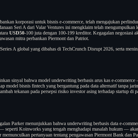
perbankan korporasi untuk bisnis e-commerce, telah mengajukan perlin
naan Seri A dari Valar Ventures ini mengklaim telah mengumpulkan l
ntara
USD50
-100 juta dengan 100-199 kreditor. Kegagalan negosiasi 
wasan mitra perbankan Piermont dan Patriot.
 Series A global yang dibahas di TechCrunch Disrupt 2026, serta menin
inkan sinyal bahwa model underwriting berbasis arus kas e-commerce —
ap model bisnis fintech yang bergantung pada data alternatif tanpa jari
ambah tekanan pada persepsi risiko investor asing terhadap startup di 
alan Parker menunjukkan bahwa underwriting berbasis data e-commer
 — seperti Koinworks yang tengah menghadapi masalah hukum — akan men
 memunculkan pertanyaan tentang pengawasan Piermont Bank dan Patrio