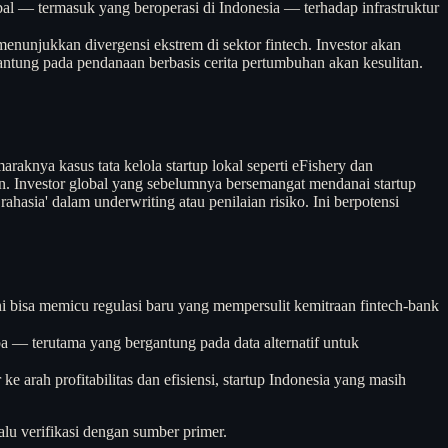
bal — termasuk yang beroperasi di Indonesia — terhadap infrastruktur
nunjukkan divergensi ekstrem di sektor fintech. Investor akan
antung pada pendanaan berbasis cerita pertumbuhan akan kesulitan.
aknya kasus tata kelola startup lokal seperti eFishery dan
n. Investor global yang sebelumnya bersemangat mendanai startup
hasia' dalam underwriting atau penilaian risiko. Ini berpotensi
ini bisa memicu regulasi baru yang mempersulit kemitraan fintech-bank
pa — terutama yang bergantung pada data alternatif untuk
e arah profitabilitas dan efisiensi, startup Indonesia yang masih
alu verifikasi dengan sumber primer.