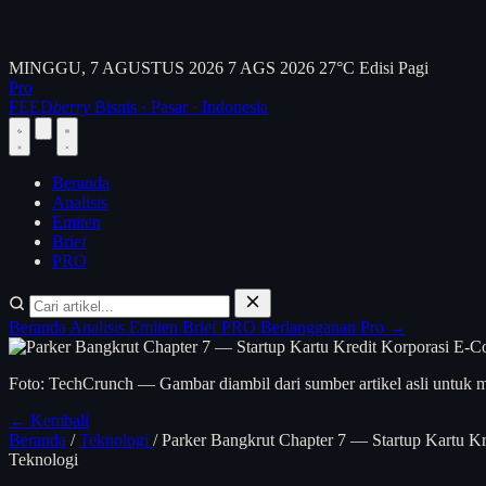
MINGGU, 7 AGUSTUS 2026
7 AGS 2026
27°C
Edisi Pagi
Pro
FEED
berry
Bisnis · Pasar · Indonesia
Beranda
Analisis
Emiten
Brief
PRO
Beranda
Analisis
Emiten
Brief
PRO
Berlangganan Pro →
Foto: TechCrunch — Gambar diambil dari sumber artikel asli untuk m
← Kembali
Beranda
/
Teknologi
/
Parker Bangkrut Chapter 7 — Startup Kartu K
Teknologi