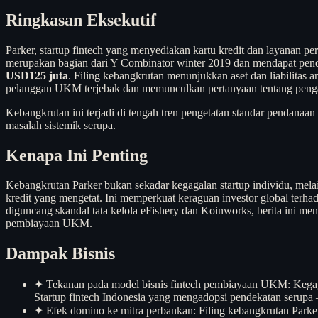
Ringkasan Eksekutif
Parker, startup fintech yang menyediakan kartu kredit dan layanan 
merupakan bagian dari Y Combinator winter 2019 dan mendapat penda
USD125 juta
. Filing kebangkrutan menunjukkan aset dan liabilitas a
pelanggan UKM terjebak dan memunculkan pertanyaan tentang penga
Kebangkrutan ini terjadi di tengah tren pengetatan standar pendanaan
masalah sistemik serupa.
Kenapa Ini Penting
Kebangkrutan Parker bukan sekadar kegagalan startup individu, mela
kredit yang mengetat. Ini memperkuat keraguan investor global terhad
diguncang skandal tata kelola eFishery dan Koinworks, berita ini men
pembiayaan UKM.
Dampak Bisnis
✦
Tekanan pada model bisnis fintech pembiayaan UKM: Kegag
Startup fintech Indonesia yang mengadopsi pendekatan serupa
✦
Efek domino ke mitra perbankan: Filing kebangkrutan Parker