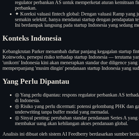
regulator perbankan AS untuk memperketat aturan kemitraan fin
perbankan.
✦
Koreksi valuasi fintech global: Dengan valuasi Ramp yang j
semakin selektif, hanya mendanai startup dengan pendapatan te
Ini berdampak langsung pada startup Indonesia yang sedang me
Konteks Indonesia
Kebangkrutan Parker menambah daftar panjang kegagalan startup fintec
Koinworks, persepsi risiko terhadap startup Indonesia — terutama y
'unikorn' Indonesia kini akan menerapkan standar due diligence yang l
memperpanjang 'musim dingin' pendanaan startup Indonesia yang sud
Yang Perlu Dipantau
◎
Yang perlu dipantau: respons regulator perbankan AS terhada
di Indonesia.
◎
Risiko yang perlu dicermati: potensi gelombang PHK dan gag
underwriting tanpa buffer modal yang memadai.
◎
Sinyal penting: perubahan standar pendanaan Series A yang di
membakar uang akan kehilangan akses pendanaan global.
Analisis ini dibuat oleh sistem AI Feedberry berdasarkan sumber berit