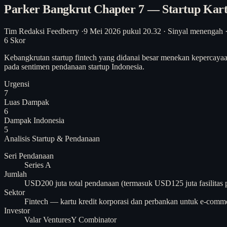
Parker Bangkrut Chapter 7 — Startup Kar
Tim Redaksi Feedberry
·
9 Mei 2026 pukul 20.32
·
Sinyal menengah
6
Skor
Kebangkrutan startup fintech yang didanai besar menekan kepercayaan
pada sentimen pendanaan startup Indonesia.
Urgensi
7
Luas Dampak
6
Dampak Indonesia
5
Analisis
Startup & Pendanaan
Seri Pendanaan
Series A
Jumlah
USD200 juta total pendanaan (termasuk USD125 juta fasilitas 
Sektor
Fintech — kartu kredit korporasi dan perbankan untuk e-comm
Investor
Valar Ventures
Y Combinator