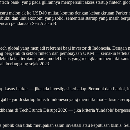
tech-bank, yang pada gilirannya mempersulit akses startup fintech glo
ustru melonjak ke USD40 miliar, kontras dengan kebangkrutan Parker me
rbukti dan unit ekonomi yang solid, sementara startup yang masih berg
ncari pendanaan Seri A atau B.
h global yang menjadi referensi bagi investor di Indonesia. Dengan mar
ang bergerak di sektor fintech dan pembiayaan UKM — semakin terteka
ebih ketat, terutama pada model bisnis yang mengklaim memiliki 'saus ra
ah berlangsung sejak 2023.
p kasus Parker — jika ada investigasi terhadap Piermont dan Patriot, 
al bayar di startup fintech Indonesia yang memiliki model bisnis seru
bahas di TechCrunch Disrupt 2026 — jika kriteria 'fundable' bergeser k
a publik dan tidak merupakan saran investasi atau keputusan bisnis. Sel