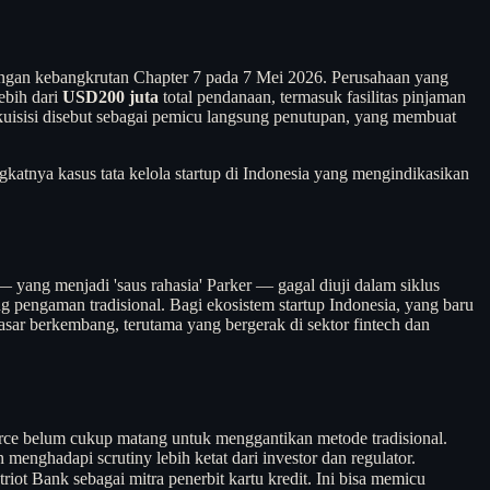
dungan kebangkrutan Chapter 7 pada 7 Mei 2026. Perusahaan yang
ebih dari
USD200 juta
total pendanaan, termasuk fasilitas pinjaman
akuisisi disebut sebagai pemicu langsung penutupan, yang membuat
gkatnya kasus tata kelola startup di Indonesia yang mengindikasikan
 yang menjadi 'saus rahasia' Parker — gagal diuji dalam siklus
ng pengaman tradisional. Bagi ekosistem startup Indonesia, yang baru
pasar berkembang, terutama yang bergerak di sektor fintech dan
ce belum cukup matang untuk menggantikan metode tradisional.
ghadapi scrutiny lebih ketat dari investor dan regulator.
t Bank sebagai mitra penerbit kartu kredit. Ini bisa memicu