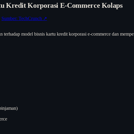
tu Kredit Korporasi E-Commerce Kolaps
·
Sumber: TechCrunch ↗
 terhadap model bisnis kartu kredit korporasi e-commerce dan memperk
pinjaman)
erce