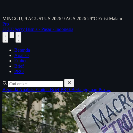
MINGGU, 9 AGUSTUS 2026
9 AGS 2026
29°C
Edisi Malam
Pro
FEED
berry
Bisnis · Pasar · Indonesia
Beranda
Analisis
Emiten
Brief
PRO
Beranda
Analisis
Emiten
Brief
PRO
Berlangganan Pro →