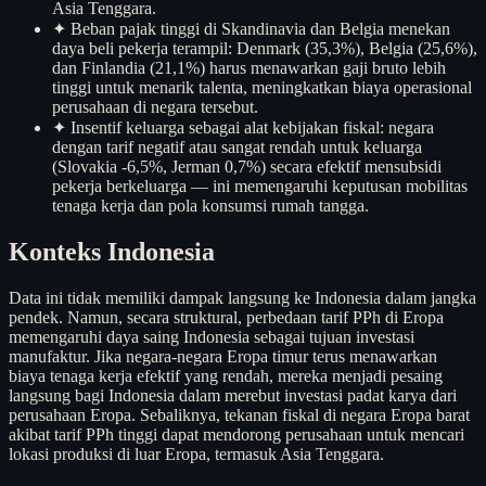
Asia Tenggara.
✦
Beban pajak tinggi di Skandinavia dan Belgia menekan
daya beli pekerja terampil: Denmark (35,3%), Belgia (25,6%),
dan Finlandia (21,1%) harus menawarkan gaji bruto lebih
tinggi untuk menarik talenta, meningkatkan biaya operasional
perusahaan di negara tersebut.
✦
Insentif keluarga sebagai alat kebijakan fiskal: negara
dengan tarif negatif atau sangat rendah untuk keluarga
(Slovakia -6,5%, Jerman 0,7%) secara efektif mensubsidi
pekerja berkeluarga — ini memengaruhi keputusan mobilitas
tenaga kerja dan pola konsumsi rumah tangga.
Konteks Indonesia
Data ini tidak memiliki dampak langsung ke Indonesia dalam jangka
pendek. Namun, secara struktural, perbedaan tarif PPh di Eropa
memengaruhi daya saing Indonesia sebagai tujuan investasi
manufaktur. Jika negara-negara Eropa timur terus menawarkan
biaya tenaga kerja efektif yang rendah, mereka menjadi pesaing
langsung bagi Indonesia dalam merebut investasi padat karya dari
perusahaan Eropa. Sebaliknya, tekanan fiskal di negara Eropa barat
akibat tarif PPh tinggi dapat mendorong perusahaan untuk mencari
lokasi produksi di luar Eropa, termasuk Asia Tenggara.