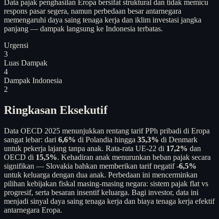
Data pajak penghasilan Eropa bersifat struktural dan tidak memicu
respons pasar segera, namun perbedaan besar antarnegara
memengaruhi daya saing tenaga kerja dan iklim investasi jangka
panjang — dampak langsung ke Indonesia terbatas.
Urgensi
3
Luas Dampak
4
Dampak Indonesia
2
Ringkasan Eksekutif
Data OECD 2025 menunjukkan rentang tarif PPh pribadi di Eropa
sangat lebar: dari
6,6%
di Polandia hingga
35,3%
di Denmark
untuk pekerja lajang tanpa anak. Rata-rata UE-22 di
17,2%
dan
OECD di
15,5%
. Kehadiran anak menurunkan beban pajak secara
signifikan — Slovakia bahkan memberikan tarif negatif -
6,5%
untuk keluarga dengan dua anak. Perbedaan ini mencerminkan
pilihan kebijakan fiskal masing-masing negara: sistem pajak flat vs
progresif, serta besaran insentif keluarga. Bagi investor, data ini
menjadi sinyal daya saing tenaga kerja dan biaya tenaga kerja efektif
antarnegara Eropa.