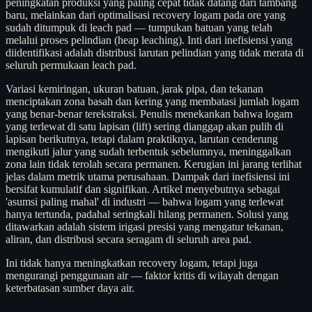
peningkatan produksi yang paling cepat tidak datang dari tambang
baru, melainkan dari optimalisasi recovery logam pada ore yang
sudah ditumpuk di leach pad — tumpukan batuan yang telah
melalui proses pelindian (heap leaching). Inti dari inefisiensi yang
diidentifikasi adalah distribusi larutan pelindian yang tidak merata di
seluruh permukaan leach pad.
Variasi kemiringan, ukuran batuan, jarak pipa, dan tekanan
menciptakan zona basah dan kering yang membatasi jumlah logam
yang benar-benar terekstraksi. Penulis menekankan bahwa logam
yang terlewat di satu lapisan (lift) sering dianggap akan pulih di
lapisan berikutnya, tetapi dalam praktiknya, larutan cenderung
mengikuti jalur yang sudah terbentuk sebelumnya, meninggalkan
zona lain tidak terolah secara permanen. Kerugian ini jarang terlihat
jelas dalam metrik utama perusahaan. Dampak dari inefisiensi ini
bersifat kumulatif dan signifikan. Artikel menyebutnya sebagai
'asumsi paling mahal' di industri — bahwa logam yang terlewat
hanya tertunda, padahal seringkali hilang permanen. Solusi yang
ditawarkan adalah sistem irigasi presisi yang mengatur tekanan,
aliran, dan distribusi secara seragam di seluruh area pad.
Ini tidak hanya meningkatkan recovery logam, tetapi juga
mengurangi penggunaan air — faktor kritis di wilayah dengan
keterbatasan sumber daya air.