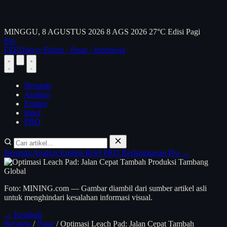
MINGGU, 8 AGUSTUS 2026
8 AGS 2026
27°C
Edisi Pagi
Pro
FEED
berry
Bisnis · Pasar · Indonesia
Beranda
Analisis
Emiten
Brief
PRO
Beranda
Analisis
Emiten
Brief
PRO
Berlangganan Pro →
Foto: MINING.com — Gambar diambil dari sumber artikel asli
untuk menghindari kesalahan informasi visual.
← Kembali
Beranda
/
Pasar
/
Optimasi Leach Pad: Jalan Cepat Tambah