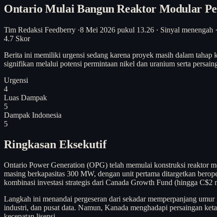
Ontario Mulai Bangun Reaktor Modular Pe
Tim Redaksi Feedberry
·
8 Mei 2026 pukul 13.26
·
Sinyal menengah
4.7
Skor
Berita ini memiliki urgensi sedang karena proyek masih dalam tahap 
signifikan melalui potensi permintaan nikel dan uranium serta persai
Urgensi
4
Luas Dampak
5
Dampak Indonesia
5
Ringkasan Eksekutif
Ontario Power Generation (OPG) telah memulai konstruksi reaktor mo
masing berkapasitas 300 MW, dengan unit pertama ditargetkan beroper
kombinasi investasi strategis dari Canada Growth Fund (hingga C$2 m
Langkah ini menandai pergeseran dari sekadar memperpanjang umur pe
industri, dan pusat data. Namun, Kanada menghadapi persaingan keta
kecepatan lisensi.