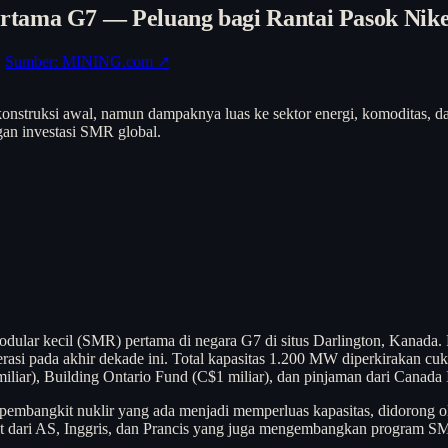
rtama G7 — Peluang bagi Rantai Pasok Nik
·
Sumber: MINING.com ↗
konstruksi awal, namun dampaknya luas ke sektor energi, komoditas, d
ngan investasi SMR global.
dular kecil (SMR) pertama di negara G7 di situs Darlington, Kanada.
asi pada akhir dekade ini. Total kapasitas 1.200 MW diperkirakan cuku
iliar), Building Ontario Fund (C$1 miliar), dan pinjaman dari Canada 
mbangkit nuklir yang ada menjadi memperluas kapasitas, didorong oleh
t dari AS, Inggris, dan Prancis yang juga mengembangkan program SMR