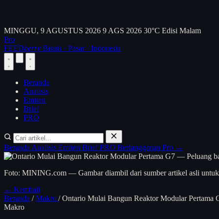
MINGGU, 9 AGUSTUS 2026
9 AGS 2026
30°C
Edisi Malam
Pro
FEED
berry
Bisnis · Pasar · Indonesia
Beranda
Analisis
Emiten
Brief
PRO
Beranda
Analisis
Emiten
Brief
PRO
Berlangganan Pro →
Foto: MINING.com — Gambar diambil dari sumber artikel asli untuk 
← Kembali
Beranda
/
Makro
/
Ontario Mulai Bangun Reaktor Modular Pertama 
Makro