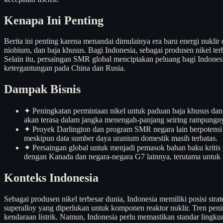
Kenapa Ini Penting
Berita ini penting karena menandai dimulainya era baru energi nuklir
niobium, dan baja khusus. Bagi Indonesia, sebagai produsen nikel te
Selain itu, persaingan SMR global menciptakan peluang bagi Indones
ketergantungan pada China dan Rusia.
Dampak Bisnis
✦
Peningkatan permintaan nikel untuk paduan baja khusus dan
akan terasa dalam jangka menengah-panjang seiring rampungn
✦
Proyek Darlington dan program SMR negara lain berpotensi
meskipun data sumber daya uranium domestik masih terbatas.
✦
Persaingan global untuk menjadi pemasok bahan baku kritis y
dengan Kanada dan negara-negara G7 lainnya, terutama untuk ni
Konteks Indonesia
Sebagai produsen nikel terbesar dunia, Indonesia memiliki posisi st
superalloy yang diperlukan untuk komponen reaktor nuklir. Tren pening
kendaraan listrik. Namun, Indonesia perlu memastikan standar lingku