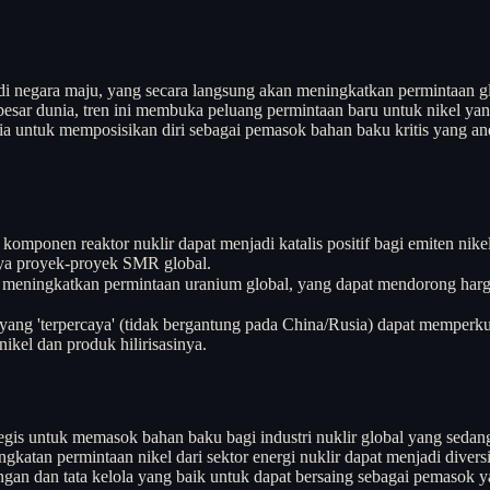
 di negara maju, yang secara langsung akan meningkatkan permintaan gl
rbesar dunia, tren ini membuka peluang permintaan baru untuk nikel y
ia untuk memposisikan diri sebagai pemasok bahan baku kritis yang an
 komponen reaktor nuklir dapat menjadi katalis positif bagi emiten 
ya proyek-proyek SMR global.
 meningkatkan permintaan uranium global, yang dapat mendorong harg
ang 'terpercaya' (tidak bergantung pada China/Rusia) dapat memperkua
kel dan produk hilirisasinya.
rategis untuk memasok bahan baku bagi industri nuklir global yang sed
katan permintaan nikel dari sektor energi nuklir dapat menjadi diversifi
ngan dan tata kelola yang baik untuk dapat bersaing sebagai pemasok y