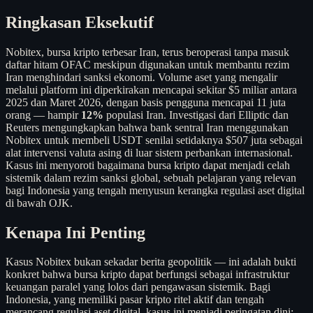
Ringkasan Eksekutif
Nobitex, bursa kripto terbesar Iran, terus beroperasi tanpa masuk
daftar hitam OFAC meskipun digunakan untuk membantu rezim
Iran menghindari sanksi ekonomi. Volume aset yang mengalir
melalui platform ini diperkirakan mencapai sekitar $5 miliar antara
2025 dan Maret 2026, dengan basis pengguna mencapai 11 juta
orang — hampir
12%
populasi Iran. Investigasi dari Elliptic dan
Reuters mengungkapkan bahwa bank sentral Iran menggunakan
Nobitex untuk membeli USDT senilai setidaknya $507 juta sebagai
alat intervensi valuta asing di luar sistem perbankan internasional.
Kasus ini menyoroti bagaimana bursa kripto dapat menjadi celah
sistemik dalam rezim sanksi global, sebuah pelajaran yang relevan
bagi Indonesia yang tengah menyusun kerangka regulasi aset digital
di bawah OJK.
Kenapa Ini Penting
Kasus Nobitex bukan sekadar berita geopolitik — ini adalah bukti
konkret bahwa bursa kripto dapat berfungsi sebagai infrastruktur
keuangan paralel yang lolos dari pengawasan sistemik. Bagi
Indonesia, yang memiliki pasar kripto ritel aktif dan tengah
merancang regulasi aset digital, kasus ini menjadi peringatan dini: