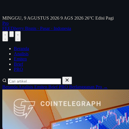
MINGGU, 9 AGUSTUS 2026
9 AGS 2026
26°C
Edisi Pagi
Pro
FEED
berry
Bisnis · Pasar · Indonesia
Beranda
Analisis
Emiten
Brief
PRO
Beranda
Analisis
Emiten
Brief
PRO
Berlangganan Pro →