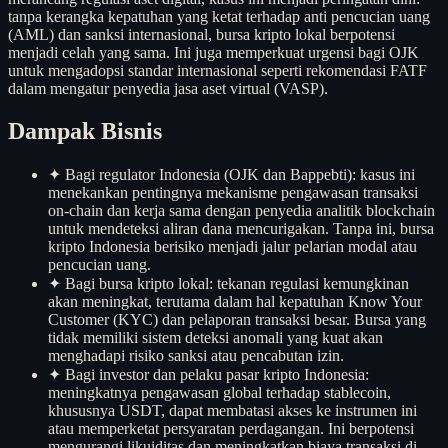
tanpa kerangka kepatuhan yang ketat terhadap anti pencucian uang
(AML) dan sanksi internasional, bursa kripto lokal berpotensi
menjadi celah yang sama. Ini juga memperkuat urgensi bagi OJK
untuk mengadopsi standar internasional seperti rekomendasi FATF
dalam mengatur penyedia jasa aset virtual (VASP).
Dampak Bisnis
✦
Bagi regulator Indonesia (OJK dan Bappebti): kasus ini
menekankan pentingnya mekanisme pengawasan transaksi
on-chain dan kerja sama dengan penyedia analitik blockchain
untuk mendeteksi aliran dana mencurigakan. Tanpa ini, bursa
kripto Indonesia berisiko menjadi jalur pelarian modal atau
pencucian uang.
✦
Bagi bursa kripto lokal: tekanan regulasi kemungkinan
akan meningkat, terutama dalam hal kepatuhan Know Your
Customer (KYC) dan pelaporan transaksi besar. Bursa yang
tidak memiliki sistem deteksi anomali yang kuat akan
menghadapi risiko sanksi atau pencabutan izin.
✦
Bagi investor dan pelaku pasar kripto Indonesia:
meningkatnya pengawasan global terhadap stablecoin,
khususnya USDT, dapat membatasi akses ke instrumen ini
atau memperketat persyaratan perdagangan. Ini berpotensi
mengurangi likuiditas dan meningkatkan biaya transaksi di