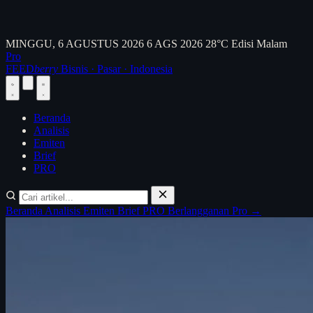
MINGGU, 6 AGUSTUS 2026
6 AGS 2026
28°C
Edisi Malam
Pro
FEED
berry
Bisnis · Pasar · Indonesia
Beranda
Analisis
Emiten
Brief
PRO
Beranda
Analisis
Emiten
Brief
PRO
Berlangganan Pro →