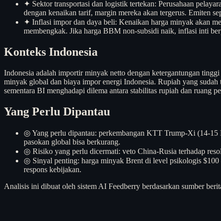
✦
Sektor transportasi dan logistik tertekan: Perusahaan pelaya
dengan kenaikan tarif, margin mereka akan tergerus. Emiten seper
✦
Inflasi impor dan daya beli: Kenaikan harga minyak akan me
membengkak. Jika harga BBM non-subsidi naik, inflasi inti b
Konteks Indonesia
Indonesia adalah importir minyak netto dengan ketergantungan tingg
minyak global dan biaya impor energi Indonesia. Rupiah yang suda
sementara BI menghadapi dilema antara stabilitas rupiah dan ruang p
Yang Perlu Dipantau
◎
Yang perlu dipantau: perkembangan KTT Trump-Xi (14-15 Me
pasokan global bisa berkurang.
◎
Risiko yang perlu dicermati: veto China-Rusia terhadap resol
◎
Sinyal penting: harga minyak Brent di level psikologis $10
respons kebijakan.
Analisis ini dibuat oleh sistem AI Feedberry berdasarkan sumber berit