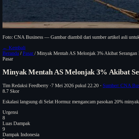
Foto: CNA Business — Gambar diambil dari sumber artikel asli untuk
← Kembali
Beranda
/
Pasar
/
Minyak Mentah AS Melonjak 3% Akibat Serangan B
Pasar
Minyak Mentah AS Melonjak 3% Akibat Se
Tim Redaksi Feedberry
·
7 Mei 2026 pukul 22.20
·
Sumber: CNA Bus
8.7
Skor
Eskalasi langsung di Selat Hormuz mengancam pasokan 20% minyak g
Urgensi
8
Luas Dampak
9
Dampak Indonesia