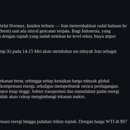
 Selat Hormuz. Insiden terbaru — Iran menembakkan rudal balasan ke
rent) saat ada sinyal gencatan senjata. Bagi Indonesia, yang
engan rupiah yang sudah tertekan ke level rekor, biaya impor
rump-Xi pada 14-15 Mei akan membahas isu minyak Iran sebagai
ekanan berat, sehingga setiap kenaikan harga minyak global
 kompensasi energi, sekaligus memperburuk neraca perdagangan.
por tetap tinggi. Sektor transportasi dan manufaktur padat energi
a tidak akan cukup mengimbangi tekanan makro.
si energi hingga puluhan triliun rupiah. Dengan harga WTI di $97