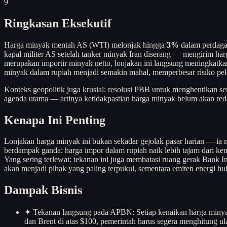
9
Ringkasan Eksekutif
Harga minyak mentah AS (WTI) melonjak hingga
3%
dalam perdagan
kapal militer AS setelah tanker minyak Iran diserang — mengirim harg
merupakan importir minyak netto, lonjakan ini langsung meningkatk
minyak dalam rupiah menjadi semakin mahal, memperbesar risiko peleb
Konteks geopolitik juga krusial: resolusi PBB untuk menghentikan 
agenda utama — artinya ketidakpastian harga minyak belum akan red
Kenapa Ini Penting
Lonjakan harga minyak ini bukan sekadar gejolak pasar harian — ia m
berdampak ganda: harga impor dalam rupiah naik lebih tajam dari k
Yang sering terlewat: tekanan ini juga membatasi ruang gerak Bank In
akan menjadi pihak yang paling terpukul, sementara emiten energi h
Dampak Bisnis
✦
Tekanan langsung pada APBN: Setiap kenaikan harga minyak
dan Brent di atas $100, pemerintah harus segera menghitung 