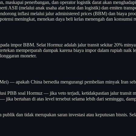
ran, maskapai penerbangan, dan operator logistik darat akan menghadapi
ti ASII (melalui anak usaha alat berat dan logistik) dan emiten transpo
ndorong inflasi melalui jalur administered prices (BBM) dan biaya pr
erpotensi meningkat, menekan daya beli kelas menengah dan konsumsi 
i pada impor BBM. Selat Hormuz adalah jalur transit sekitar 20% min
h tertekan memperparah dampak karena biaya impor dalam rupiah naik 
elonggaran moneter.
i) — apakah China bersedia mengurangi pembelian minyak Iran sebagai
usi PBB soal Hormuz — jika veto terjadi, ketidakpastian jalur transit m
0 — jika bertahan di atas level tersebut selama lebih dari seminggu, 
a publik dan tidak merupakan saran investasi atau keputusan bisnis. Sel