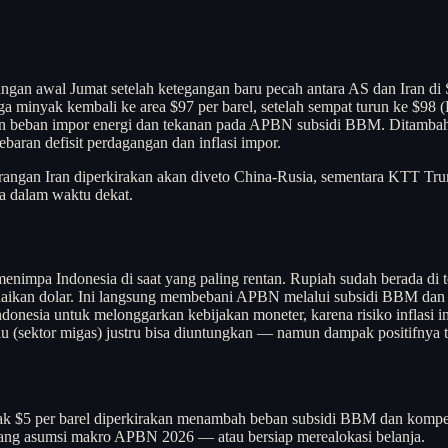
gan awal Jumat setelah ketegangan baru pecah antara AS dan Iran di
a minyak kembali ke area $97 per barel, setelah sempat turun ke $98 (B
an beban impor energi dan tekanan pada APBN subsidi BBM. Ditambah d
aran defisit perdagangan dan inflasi impor.
serangan Iran diperkirakan akan diveto China-Rusia, sementara KTT T
a dalam waktu dekat.
enimpa Indonesia di saat yang paling rentan. Rupiah sudah berada di t
enaikan dolar. Ini langsung membebani APBN melalui subsidi BBM dan
donesia untuk melonggarkan kebijakan moneter, karena risiko inflasi im
ulu (sektor migas) justru bisa diuntungkan — namun dampak positifny
 $5 per barel diperkirakan menambah beban subsidi BBM dan kompensa
ulang asumsi makro APBN 2026 — atau bersiap merealokasi belanja.