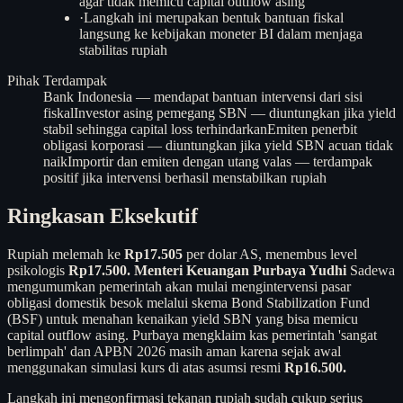
agar tidak memicu capital outflow asing
·
Langkah ini merupakan bentuk bantuan fiskal
langsung ke kebijakan moneter BI dalam menjaga
stabilitas rupiah
Pihak Terdampak
Bank Indonesia — mendapat bantuan intervensi dari sisi
fiskal
Investor asing pemegang SBN — diuntungkan jika yield
stabil sehingga capital loss terhindarkan
Emiten penerbit
obligasi korporasi — diuntungkan jika yield SBN acuan tidak
naik
Importir dan emiten dengan utang valas — terdampak
positif jika intervensi berhasil menstabilkan rupiah
Ringkasan Eksekutif
Rupiah melemah ke
Rp17.505
per dolar AS, menembus level
psikologis
Rp17.500.
Menteri Keuangan Purbaya Yudhi
Sadewa
mengumumkan pemerintah akan mulai mengintervensi pasar
obligasi domestik besok melalui skema Bond Stabilization Fund
(BSF) untuk menahan kenaikan yield SBN yang bisa memicu
capital outflow asing. Purbaya mengklaim kas pemerintah 'sangat
berlimpah' dan APBN 2026 masih aman karena sejak awal
menggunakan simulasi kurs di atas asumsi resmi
Rp16.500.
Langkah ini mengonfirmasi tekanan rupiah sudah cukup serius