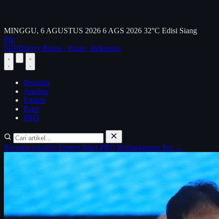
MINGGU, 6 AGUSTUS 2026
6 AGS 2026
32°C
Edisi Siang
Pro
FEED
berry
Bisnis · Pasar · Indonesia
Beranda
Analisis
Emiten
Brief
PRO
Beranda
Analisis
Emiten
Brief
PRO
Berlangganan Pro →