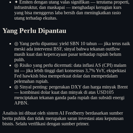
✦
Emiten dengan utang valas signifikan — terutama properti,
infrastruktur, dan maskapai — menghadapi kerugian kurs
yang bisa menggerus laba bersih dan meningkatkan rasio
utang terhadap ekuitas.
Yang Perlu Dipantau
◎
Yang perlu dipantau: yield SBN 10 tahun — jika terus naik
meski ada intervensi BSF, sinyal bahwa tekanan outflow
masih kuat dan kepercayaan pasar terhadap rupiah belum
pulih.
◎
Risiko yang perlu dicermati: data inflasi AS (CPI) malam
ini — jika lebih tinggi dari konsensus 3,7% YoY, ekspektasi
Fed hawkish bisa memperkuat dolar dan memperdalam
pelemahan rupiah.
◎
Sinyal penting: pergerakan DXY dan harga minyak Brent
— kombinasi dolar kuat dan minyak di atas USD105
menciptakan tekanan ganda pada rupiah dan subsidi energi
APBN.
Analisis ini dibuat oleh sistem AI Feedberry berdasarkan sumber
berita publik dan tidak merupakan saran investasi atau keputusan
bisnis. Selalu verifikasi dengan sumber primer.