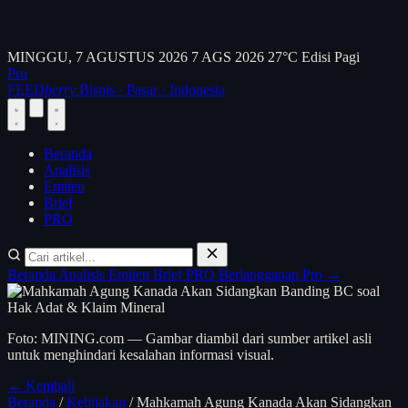
MINGGU, 7 AGUSTUS 2026
7 AGS 2026
27°C
Edisi Pagi
Pro
FEED
berry
Bisnis · Pasar · Indonesia
Beranda
Analisis
Emiten
Brief
PRO
Beranda
Analisis
Emiten
Brief
PRO
Berlangganan Pro →
Foto: MINING.com — Gambar diambil dari sumber artikel asli
untuk menghindari kesalahan informasi visual.
← Kembali
Beranda
/
Kebijakan
/
Mahkamah Agung Kanada Akan Sidangkan