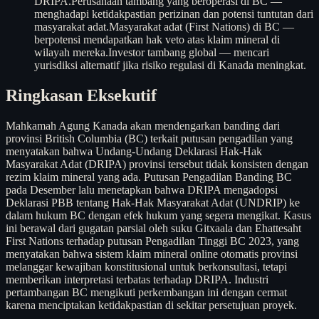
DRIPA.
Perusahaan tambang yang beroperasi di BC —
menghadapi ketidakpastian perizinan dan potensi tuntutan dari
masyarakat adat.
Masyarakat adat (First Nations) di BC —
berpotensi mendapatkan hak veto atas klaim mineral di
wilayah mereka.
Investor tambang global — mencari
yurisdiksi alternatif jika risiko regulasi di Kanada meningkat.
Ringkasan Eksekutif
Mahkamah Agung Kanada akan mendengarkan banding dari
provinsi British Columbia (BC) terkait putusan pengadilan yang
menyatakan bahwa Undang-Undang Deklarasi Hak-Hak
Masyarakat Adat (DRIPA) provinsi tersebut tidak konsisten dengan
rezim klaim mineral yang ada. Putusan Pengadilan Banding BC
pada Desember lalu menetapkan bahwa DRIPA mengadopsi
Deklarasi PBB tentang Hak-Hak Masyarakat Adat (UNDRIP) ke
dalam hukum BC dengan efek hukum yang segera mengikat. Kasus
ini berawal dari gugatan parsial oleh suku Gitxaala dan Ehattesaht
First Nations terhadap putusan Pengadilan Tinggi BC 2023, yang
menyatakan bahwa sistem klaim mineral online otomatis provinsi
melanggar kewajiban konstitusional untuk berkonsultasi, tetapi
memberikan interpretasi terbatas terhadap DRIPA. Industri
pertambangan BC mengikuti perkembangan ini dengan cermat
karena menciptakan ketidakpastian di sekitar persetujuan proyek.