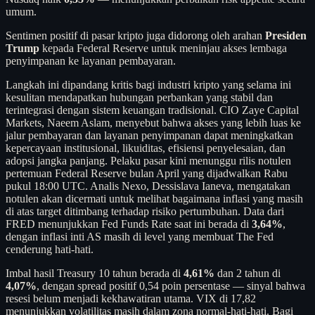
umum.
Sentimen positif di pasar kripto juga didorong oleh arahan
Presiden
Trump
kepada Federal Reserve untuk meninjau akses lembaga
penyimpanan ke layanan pembayaran.
Langkah ini dipandang kritis bagi industri kripto yang selama ini
kesulitan mendapatkan hubungan perbankan yang stabil dan
terintegrasi dengan sistem keuangan tradisional. CIO Zaye Capital
Markets, Naeem Aslam, menyebut bahwa akses yang lebih luas ke
jalur pembayaran dan layanan penyimpanan dapat meningkatkan
kepercayaan institusional, likuiditas, efisiensi penyelesaian, dan
adopsi jangka panjang. Pelaku pasar kini menunggu rilis notulen
pertemuan Federal Reserve bulan April yang dijadwalkan Rabu
pukul 18:00 UTC. Analis Nexo, Dessislava Ianeva, mengatakan
notulen akan dicermati untuk melihat bagaimana inflasi yang masih
di atas target ditimbang terhadap risiko pertumbuhan. Data dari
FRED menunjukkan Fed Funds Rate saat ini berada di
3,64%
,
dengan inflasi inti AS masih di level yang membuat The Fed
cenderung hati-hati.
Imbal hasil Treasury 10 tahun berada di
4,61%
dan 2 tahun di
4,07%
, dengan spread positif 0,54 poin persentase — sinyal bahwa
resesi belum menjadi kekhawatiran utama. VIX di 17,82
menunjukkan volatilitas masih dalam zona normal-hati-hati. Bagi