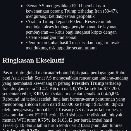
·
Senat AS mengesahkan RUU pembatasan
kewenangan perang Trump terhadap Iran (50-47),
mengurangi ketidakpastian geopolitik
·
Arahan Trump kepada Federal Reserve untuk
meninjau akses lembaga penyimpanan ke layanan
pembayaran — kritis bagi integrasi kripto dengan
sistem keuangan tradisional
·
Penurunan imbal hasil Treasury dan harga minyak
mendukung risk appetite secara umum
Ringkasan Eksekutif
Pasar kripto global mencatat rebound tipis pada perdagangan Rabu
pagi Asia setelah Senat AS mengesahkan rancangan undang-undang
yang membatasi kewenangan perang
Presiden Trump
terhadap
Iran dengan suara 50-47. Bitcoin naik
0,5%
ke sekitar $77.200,
sementara ether, X
RP,
dan solana mencatat kenaikan 0,4-
0,8%
.
Rebound ini terjadi setelah lima hari berturut-turut penurunan yang
mendorong Bitcoin turun dari $82.000 ke hampir $76.000, dipicu
oleh mengerasnya imbal hasil Treasury AS dan arus keluar besar-
besaran dari spot ETF Bitcoin. Dari sisi pasar tradisional, minyak
mentah WTI turun
0,75%
ke $103,42 per barel, imbal hasil
Treasury 10 dan 2 tahun turun lebih dari 2 basis poin, dan futures
Nasdaq naik
0,33%
— menunjukkan perbaikan risk appetite secara