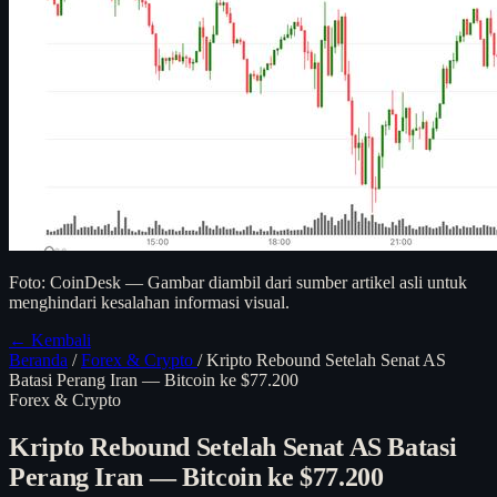
Foto: CoinDesk — Gambar diambil dari sumber artikel asli untuk
menghindari kesalahan informasi visual.
← Kembali
Beranda
/
Forex & Crypto
/
Kripto Rebound Setelah Senat AS
Batasi Perang Iran — Bitcoin ke $77.200
Forex & Crypto
Kripto Rebound Setelah Senat AS Batasi
Perang Iran — Bitcoin ke $77.200