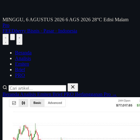
MINGGU, 6 AGUSTUS 2026
6 AGS 2026
28°C
Edisi Malam
Pro
FEED
berry
Bisnis · Pasar · Indonesia
Beranda
Analisis
Emiten
Brief
PRO
Beranda
Analisis
Emiten
Brief
PRO
Berlangganan Pro →