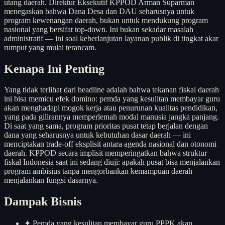
utang daerah. Direktur Eksekutif KPPOD Arman Suparman
menegaskan bahwa Dana Desa dan DAU seharusnya untuk
program kewenangan daerah, bukan untuk mendukung program
nasional yang bersifat top-down. Ini bukan sekadar masalah
administratif — ini soal keberlanjutan layanan publik di tingkat akar
rumput yang mulai terancam.
Kenapa Ini Penting
Yang tidak terlihat dari headline adalah bahwa tekanan fiskal daerah
ini bisa memicu efek domino: pemda yang kesulitan membayar guru
akan menghadapi mogok kerja atau penurunan kualitas pendidikan,
yang pada gilirannya memperlemah modal manusia jangka panjang.
Di saat yang sama, program prioritas pusat tetap berjalan dengan
dana yang seharusnya untuk kebutuhan dasar daerah — ini
menciptakan trade-off eksplisit antara agenda nasional dan otonomi
daerah. KPPOD secara implisit memperingatkan bahwa struktur
fiskal Indonesia saat ini sedang diuji: apakah pusat bisa menjalankan
program ambisius tanpa mengorbankan kemampuan daerah
menjalankan fungsi dasarnya.
Dampak Bisnis
✦
Pemda yang kesulitan membayar guru PPPK akan