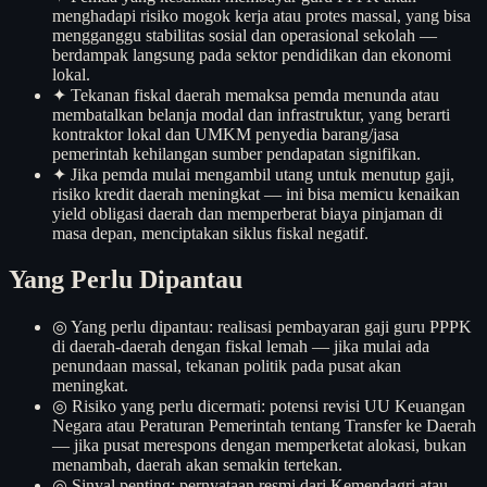
menghadapi risiko mogok kerja atau protes massal, yang bisa
mengganggu stabilitas sosial dan operasional sekolah —
berdampak langsung pada sektor pendidikan dan ekonomi
lokal.
✦
Tekanan fiskal daerah memaksa pemda menunda atau
membatalkan belanja modal dan infrastruktur, yang berarti
kontraktor lokal dan UMKM penyedia barang/jasa
pemerintah kehilangan sumber pendapatan signifikan.
✦
Jika pemda mulai mengambil utang untuk menutup gaji,
risiko kredit daerah meningkat — ini bisa memicu kenaikan
yield obligasi daerah dan memperberat biaya pinjaman di
masa depan, menciptakan siklus fiskal negatif.
Yang Perlu Dipantau
◎
Yang perlu dipantau: realisasi pembayaran gaji guru PPPK
di daerah-daerah dengan fiskal lemah — jika mulai ada
penundaan massal, tekanan politik pada pusat akan
meningkat.
◎
Risiko yang perlu dicermati: potensi revisi UU Keuangan
Negara atau Peraturan Pemerintah tentang Transfer ke Daerah
— jika pusat merespons dengan memperketat alokasi, bukan
menambah, daerah akan semakin tertekan.
◎
Sinyal penting: pernyataan resmi dari Kemendagri atau