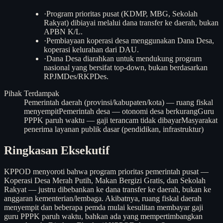
·
Program prioritas pusat (KDMP, MBG, Sekolah
Rakyat) dibiayai melalui dana transfer ke daerah, bukan
APBN K/L.
·
Pembiayaan koperasi desa menggunakan Dana Desa,
koperasi kelurahan dari DAU.
·
Dana Desa diarahkan untuk mendukung program
nasional yang bersifat top-down, bukan berdasarkan
RPJMDes/RKPDes.
Pihak Terdampak
Pemerintah daerah (provinsi/kabupaten/kota) — ruang fiskal
menyempit
Pemerintah desa — otonomi desa berkurang
Guru
PPPK paruh waktu — gaji terancam tidak dibayar
Masyarakat
penerima layanan publik dasar (pendidikan, infrastruktur)
Ringkasan Eksekutif
KPPOD menyoroti bahwa program prioritas pemerintah pusat —
Koperasi Desa Merah Putih, Makan Bergizi Gratis, dan Sekolah
Rakyat — justru dibebankan ke dana transfer ke daerah, bukan ke
anggaran kementerian/lembaga. Akibatnya, ruang fiskal daerah
menyempit dan beberapa pemda mulai kesulitan membayar gaji
guru PPPK paruh waktu, bahkan ada yang mempertimbangkan