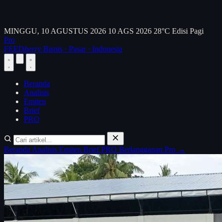
MINGGU, 10 AGUSTUS 2026
10 AGS 2026
28°C
Edisi Pagi
Pro
FEED
berry
Bisnis · Pasar · Indonesia
Beranda
Analisis
Emiten
Brief
PRO
Beranda
Analisis
Emiten
Brief
PRO
Berlangganan Pro →