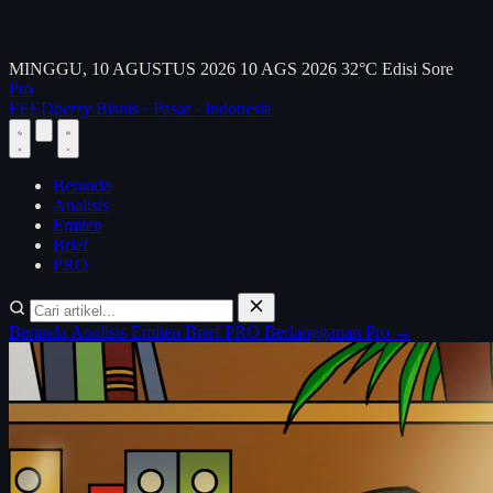
MINGGU, 10 AGUSTUS 2026
10 AGS 2026
32°C
Edisi Sore
Pro
FEED
berry
Bisnis · Pasar · Indonesia
Beranda
Analisis
Emiten
Brief
PRO
Beranda
Analisis
Emiten
Brief
PRO
Berlangganan Pro →