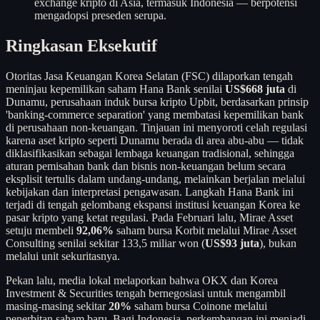
exchange kripto di Asia, termasuk Indonesia — berpotensi
mengadopsi preseden serupa.
Ringkasan Eksekutif
Otoritas Jasa Keuangan Korea Selatan (FSC) dilaporkan tengah
meninjau kepemilikan saham Hana Bank senilai
US$668 juta
di
Dunamu, perusahaan induk bursa kripto Upbit, berdasarkan prinsip
'banking-commerce separation' yang membatasi kepemilikan bank
di perusahaan non-keuangan. Tinjauan ini menyoroti celah regulasi
karena aset kripto seperti Dunamu berada di area abu-abu — tidak
diklasifikasikan sebagai lembaga keuangan tradisional, sehingga
aturan pemisahan bank dan bisnis non-keuangan belum secara
eksplisit tertulis dalam undang-undang, melainkan berjalan melalui
kebijakan dan interpretasi pengawasan. Langkah Hana Bank ini
terjadi di tengah gelombang ekspansi institusi keuangan Korea ke
pasar kripto yang ketat regulasi. Pada Februari lalu, Mirae Asset
setuju membeli
92,06%
saham bursa Korbit melalui Mirae Asset
Consulting senilai sekitar 133,5 miliar won (
US$93 juta
), bukan
melalui unit sekuritasnya.
Pekan lalu, media lokal melaporkan bahwa OKX dan Korea
Investment & Securities tengah bernegosiasi untuk mengambil
masing-masing sekitar
20%
saham bursa Coinone melalui
penerbitan saham baru. Bagi Indonesia, perkembangan ini menjadi