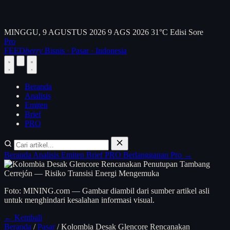
MINGGU, 9 AGUSTUS 2026
9 AGS 2026
31°C
Edisi Sore
Pro
FEED
berry
Bisnis · Pasar · Indonesia
Beranda
Analisis
Emiten
Brief
PRO
Beranda
Analisis
Emiten
Brief
PRO
Berlangganan Pro →
Foto: MINING.com — Gambar diambil dari sumber artikel asli
untuk menghindari kesalahan informasi visual.
← Kembali
Beranda
/
Pasar
/
Kolombia Desak Glencore Rencanakan