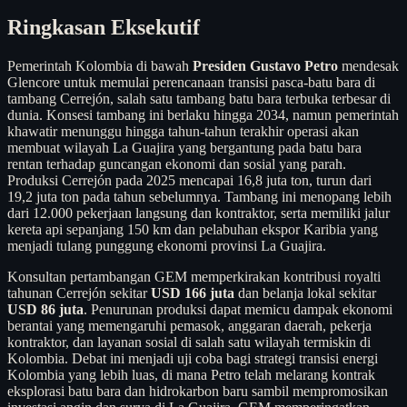
Ringkasan Eksekutif
Pemerintah Kolombia di bawah
Presiden Gustavo Petro
mendesak
Glencore untuk memulai perencanaan transisi pasca-batu bara di
tambang Cerrejón, salah satu tambang batu bara terbuka terbesar di
dunia. Konsesi tambang ini berlaku hingga 2034, namun pemerintah
khawatir menunggu hingga tahun-tahun terakhir operasi akan
membuat wilayah La Guajira yang bergantung pada batu bara
rentan terhadap guncangan ekonomi dan sosial yang parah.
Produksi Cerrejón pada 2025 mencapai 16,8 juta ton, turun dari
19,2 juta ton pada tahun sebelumnya. Tambang ini menopang lebih
dari 12.000 pekerjaan langsung dan kontraktor, serta memiliki jalur
kereta api sepanjang 150 km dan pelabuhan ekspor Karibia yang
menjadi tulang punggung ekonomi provinsi La Guajira.
Konsultan pertambangan GEM memperkirakan kontribusi royalti
tahunan Cerrejón sekitar
USD 166 juta
dan belanja lokal sekitar
USD 86 juta
. Penurunan produksi dapat memicu dampak ekonomi
berantai yang memengaruhi pemasok, anggaran daerah, pekerja
kontraktor, dan layanan sosial di salah satu wilayah termiskin di
Kolombia. Debat ini menjadi uji coba bagi strategi transisi energi
Kolombia yang lebih luas, di mana Petro telah melarang kontrak
eksplorasi batu bara dan hidrokarbon baru sambil mempromosikan