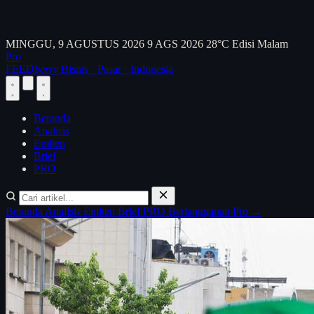
MINGGU, 9 AGUSTUS 2026
9 AGS 2026
28°C
Edisi Malam
Pro
FEED
berry
Bisnis · Pasar · Indonesia
Beranda
Analisis
Emiten
Brief
PRO
Beranda
Analisis
Emiten
Brief
PRO
Berlangganan Pro →