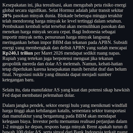
Kesepakatan ini, jika terealisasi, akan mengubah peta risiko energi
global secara signifikan. Selat Hormuz adalah jalur transit sekitar
20%
pasokan minyak dunia. Blokade beberapa minggu terakhir
telah mendorong harga minyak ke level tertinggi dalam setahun.
Pembukaan kembali selat tersebut akan memulihkan pasokan dan
menekan harga minyak secara cepat. Bagi Indonesia sebagai
importir minyak netto, penurunan harga minyak langsung
meringankan beban impor BBM dan tekanan pada APBN. Subsidi
energi yang membengkak dan defisit APBN yang sudah mencapai
Rp240,1 triliun
per Maret 2026 mendapat sedikit ruang napas.
Rupiah yang tertekan juga berpotensi menguat jika tekanan
geopolitik mereda dan dolar AS melemah. Namun, kehati-hatian
tetap diperlukan karena kesepakatan masih bersifat draf dan belum
final. Negosiasi nuklir yang ditunda dapat menjadi sumber
ketegangan baru.
Selain itu, data manufaktur AS yang kuat dan potensi sikap hawkish
Fed dapat membatasi pelemahan dolar.
Dalam jangka pendek, sektor energi hulu yang menikmati windfall
harga tinggi akan kehilangan katalis, sementara sektor transportasi
dan manufaktur yang bergantung pada BBM akan mendapat
kelegaan biaya. Investor perlu memantau realisasi perjanjian dalam
1-2 minggu ke depan, respons harga minyak Brent apakah turun di
bawah 100 dolar AS, serta sinyal dari Bank Indonesia terkait ruang