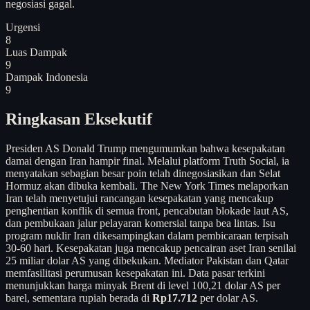
negosiasi gagal.
Urgensi
8
Luas Dampak
9
Dampak Indonesia
9
Ringkasan Eksekutif
Presiden AS Donald Trump mengumumkan bahwa kesepakatan
damai dengan Iran hampir final. Melalui platform Truth Social, ia
menyatakan sebagian besar poin telah dinegosiasikan dan Selat
Hormuz akan dibuka kembali. The New York Times melaporkan
Iran telah menyetujui rancangan kesepakatan yang mencakup
penghentian konflik di semua front, pencabutan blokade laut AS,
dan pembukaan jalur pelayaran komersial tanpa bea lintas. Isu
program nuklir Iran dikesampingkan dalam pembicaraan terpisah
30-60 hari. Kesepakatan juga mencakup pencairan aset Iran senilai
25 miliar dolar AS yang dibekukan. Mediator Pakistan dan Qatar
memfasilitasi perumusan kesepakatan ini. Data pasar terkini
menunjukkan harga minyak Brent di level 100,21 dolar AS per
barel, sementara rupiah berada di
Rp17.712
per dolar AS.