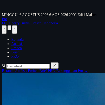
MINGGU, 6 AGUSTUS 2026
6 AGS 2026
29°C
Edisi Malam
Pro
FEED
berry
Bisnis · Pasar · Indonesia
Beranda
Analisis
Emiten
Brief
PRO
Beranda
Analisis
Emiten
Brief
PRO
Berlangganan Pro →