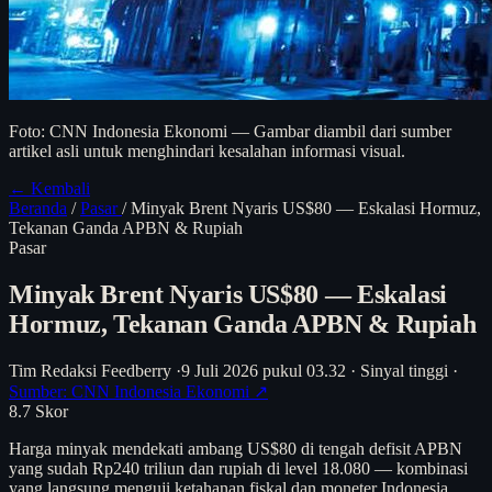
Foto: CNN Indonesia Ekonomi — Gambar diambil dari sumber
artikel asli untuk menghindari kesalahan informasi visual.
← Kembali
Beranda
/
Pasar
/
Minyak Brent Nyaris US$80 — Eskalasi Hormuz,
Tekanan Ganda APBN & Rupiah
Pasar
Minyak Brent Nyaris US$80 — Eskalasi
Hormuz, Tekanan Ganda APBN & Rupiah
Tim Redaksi Feedberry
·
9 Juli 2026 pukul 03.32
·
Sinyal tinggi
·
Sumber: CNN Indonesia Ekonomi ↗
8.7
Skor
Harga minyak mendekati ambang US$80 di tengah defisit APBN
yang sudah Rp240 triliun dan rupiah di level 18.080 — kombinasi
yang langsung menguji ketahanan fiskal dan moneter Indonesia.