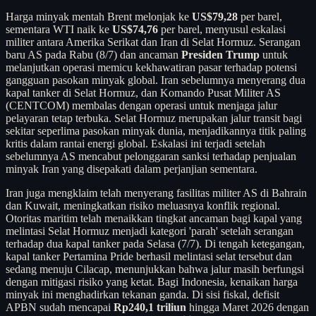
Harga minyak mentah Brent melonjak ke
US$79,28
per barel,
sementara WTI naik ke
US$74,76
per barel, menyusul eskalasi
militer antara Amerika Serikat dan Iran di Selat Hormuz. Serangan
baru AS pada Rabu (8/7) dan ancaman
Presiden Trump
untuk
melanjutkan operasi memicu kekhawatiran pasar terhadap potensi
gangguan pasokan minyak global. Iran sebelumnya menyerang dua
kapal tanker di Selat Hormuz, dan Komando Pusat Militer AS
(CENTCOM) membalas dengan operasi untuk menjaga jalur
pelayaran tetap terbuka. Selat Hormuz merupakan jalur transit bagi
sekitar seperlima pasokan minyak dunia, menjadikannya titik paling
kritis dalam rantai energi global. Eskalasi ini terjadi setelah
sebelumnya AS mencabut pelonggaran sanksi terhadap penjualan
minyak Iran yang disepakati dalam perjanjian sementara.
Iran juga mengklaim telah menyerang fasilitas militer AS di Bahrain
dan Kuwait, meningkatkan risiko meluasnya konflik regional.
Otoritas maritim telah menaikkan tingkat ancaman bagi kapal yang
melintasi Selat Hormuz menjadi kategori 'parah' setelah serangan
terhadap dua kapal tanker pada Selasa (7/7). Di tengah ketegangan,
kapal tanker Pertamina Pride berhasil melintasi selat tersebut dan
sedang menuju Cilacap, menunjukkan bahwa jalur masih berfungsi
dengan mitigasi risiko yang ketat. Bagi Indonesia, kenaikan harga
minyak ini menghadirkan tekanan ganda. Di sisi fiskal, defisit
APBN sudah mencapai
Rp240,1 triliun
hingga Maret 2026 dengan