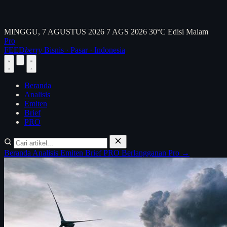
MINGGU, 7 AGUSTUS 2026
7 AGS 2026
30°C
Edisi Malam
Pro
FEED
berry
Bisnis · Pasar · Indonesia
Beranda
Analisis
Emiten
Brief
PRO
Beranda
Analisis
Emiten
Brief
PRO
Berlangganan Pro →