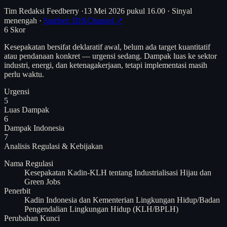
Tim Redaksi Feedberry
·
13 Mei 2026 pukul 16.00
·
Sinyal
menengah
·
Sumber: IDXChannel ↗
6
Skor
Kesepakatan bersifat deklaratif awal, belum ada target kuantitatif
atau pendanaan konkret — urgensi sedang. Dampak luas ke sektor
industri, energi, dan ketenagakerjaan, tetapi implementasi masih
perlu waktu.
Urgensi
5
Luas Dampak
6
Dampak Indonesia
7
Analisis
Regulasi & Kebijakan
Nama Regulasi
Kesepakatan Kadin-KLH tentang Industrialisasi Hijau dan
Green Jobs
Penerbit
Kadin Indonesia dan Kementerian Lingkungan Hidup/Badan
Pengendalian Lingkungan Hidup (KLH/BPLH)
Perubahan Kunci