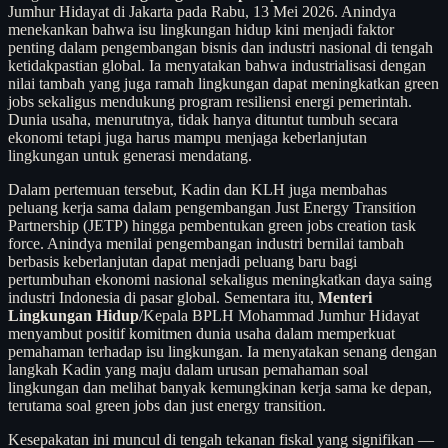
Jumhur Hidayat di Jakarta pada Rabu, 13 Mei 2026. Anindya
menekankan bahwa isu lingkungan hidup kini menjadi faktor
penting dalam pengembangan bisnis dan industri nasional di tengah
ketidakpastian global. Ia menyatakan bahwa industrialisasi dengan
nilai tambah yang juga ramah lingkungan dapat meningkatkan green
jobs sekaligus mendukung program resiliensi energi pemerintah.
Dunia usaha, menurutnya, tidak hanya dituntut tumbuh secara
ekonomi tetapi juga harus mampu menjaga keberlanjutan
lingkungan untuk generasi mendatang.
Dalam pertemuan tersebut, Kadin dan KLH juga membahas
peluang kerja sama dalam pengembangan Just Energy Transition
Partnership (JETP) hingga pembentukan green jobs creation task
force. Anindya menilai pengembangan industri bernilai tambah
berbasis keberlanjutan dapat menjadi peluang baru bagi
pertumbuhan ekonomi nasional sekaligus meningkatkan daya saing
industri Indonesia di pasar global. Sementara itu,
Menteri
Lingkungan Hidup
/Kepala BPLH Mohammad Jumhur Hidayat
menyambut positif komitmen dunia usaha dalam memperkuat
pemahaman terhadap isu lingkungan. Ia menyatakan senang dengan
langkah Kadin yang maju dalam urusan pemahaman soal
lingkungan dan melihat banyak kemungkinan kerja sama ke depan,
terutama soal green jobs dan just energy transition.
Kesepakatan ini muncul di tengah tekanan fiskal yang signifikan —